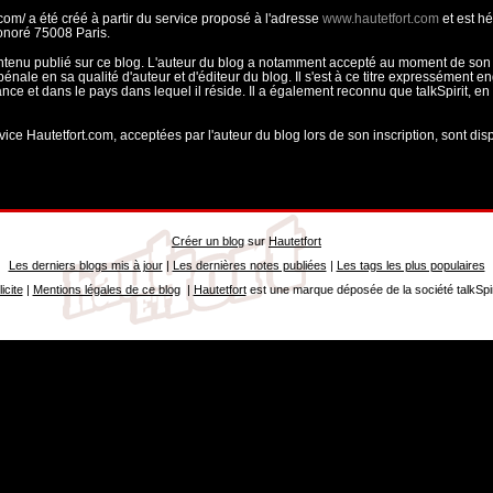
.com/ a été créé à partir du service proposé à l'adresse
www.hautetfort.com
et est hé
onoré 75008 Paris.
 contenu publié sur ce blog. L'auteur du blog a notamment accepté au moment de son 
pénale en sa qualité d'auteur et d'éditeur du blog. Il s'est à ce titre expressément e
nce et dans le pays dans lequel il réside. Il a également reconnu que talkSpirit, en
vice Hautetfort.com, acceptées par l'auteur du blog lors de son inscription, sont disp
Créer un blog
sur
Hautetfort
Les derniers blogs mis à jour
|
Les dernières notes publiées
|
Les tags les plus populaires
icite
|
Mentions légales de ce blog
|
Hautetfort
est une marque déposée de la société talkSpi