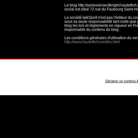
Le blog http://seriesverseofknight.hautetfort
social est situé 72 rue du Faubourg Saint-H
La société talkSpirit n'est pas l'éditeur du
sous sa seule responsabilité tant civile que 
blog les lois et règlements en vigueur en Fra
responsable du contenu du blog.
Les conditions générales d'utilisation du ser
http://www.hautetfort.com/tos.html
Déclarer un contenu ill