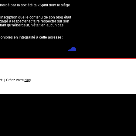
bergé par la société talkSpirit dont le siège
inscription que le contenu de son blog était
ngagé à respecter et faire respecter sur son
 tant qu'hébergeur, n'était en aucun cas
onibles en intégralité à cette adresse :
rit | Créez votre
blog
!