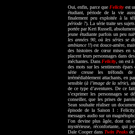
Oui, enfin, parce que
Felicity
est u
étudiant, période de la vie auss
finalement peu exploitée à la tél
période ?
). La série traite ses suje
portée par Keri Russell, absolument
jeune étudiante parfois un peu naïv
les années 90, où les séries se dé
ambiance !!
) est douce-amère, mais
des histoires de cœur mises en s
placent leurs personnages dans des 
méchantes. Dans
Felicity
, on est à
des mots sur les sentiments épar
série creuse les tréfonds de
irrémédiablement attachants, en part
sensible (
à l’image de la série
), a
de ce type d’aventures. De ce fait,
s’exprimer les personnages se dé
conseiller, que les prises de paro
Sean souhaite réaliser un documen
épisode de la Saison 1 : Felicit
messages audio sur un magnétophone
l’on devine plus âgée, dont on e
mystérieuse, réconfortante, qui po
Dale Cooper dans
Twin Peaks
de