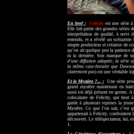
En bref :
Felicity
est une série à
Elle fait partie des grandes séries 
interprétation de qualité, à servi 
entendu, et a révélé un scénariste 
simple producteur et créateur de co
qu’on ait quelque peu la patience d
ni la dernière. Son manque de su
d’une diffusion adaptée, la série 
la même case-horaire que Dawson’
clairement pas
) est une véritable in
Et le Mystère ?... :
Une série produ
grand mystère maintenant en halein
aussi est déjà présent en germe. A
colocataire de Felicity, qui tient 
garde à plusieurs reprises la jeune 
Mystère. Ce que l’on sait, c’est 
appartenait à Felicity, confrontent l
découvert. Le téléspectateur, lui, 
1.
Le Générique d’ouverture :
à l’