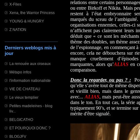
relations entre certains personnag
X-Files
ou entre Birkoff et Nikita. Mais peu
Xena, the Warrior Princess
restent à l’état embryonnaire se
marqués du sceau de l’ambiguité. S
YOUNG & HUNGRY
organisations ennemies, celles-ci s
Z NATION
n’affichent pas clairement leurs in
déduit que « ce sont les méchants »,
thème des doubles, un thème asse
de l’espionnage, en commençant à d
Derniers weblogs mis à
encore, cela ne débouchera sur rie
jour
manque cruellement d’épisod
marquantes, alors qu’
ALIAS
en co
La renouée aux oiseaux
comparaison.
Métapo infos
Donc la regarder, ou pas ? :
Pour
l'information nationaliste
qu’elle s’avère tout de même dispen
VIE DE CHATEAU
et vieillit bien, mais dans le ge
avec...
ALIAS
, mais peut-être aus
Le vieux templier
dans le ton. En tout cas, la série
Petites madeleines - blog
typiquement 90’s, et se termine sur 
liv...
mérite d'être signalé.
BELGICATHO
ET POURQUOI DONC ?
BLOGJFV