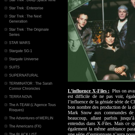
Star Trek : Enterprise
Star Trek : The Next
Generation
Star Trek : The Originale
Series
STAR WARS
Stargate SG-1
Stargate Universe
SUITS
SUPERNATURAL
TERMINATOR : The Sarah
Connor Chronicles
L’influence X-Files :
Plus on avanc
est difficile de ne pas voir, éga
TERRA NOVA
l’influence de la géniale série de 
The A-TEAM (L'Agence Tous
bon nombre des production de la déc
Risques)
Mark Snow aux commandes de l’
beaucoup, allant parfois jusqu
The Adventures of MERLIN
entendus dans X-Files. Mais ce qui
The Americans (FX)
également la même ambiance parano
une série d’espionnage n’aura pous
The BLACK LIST