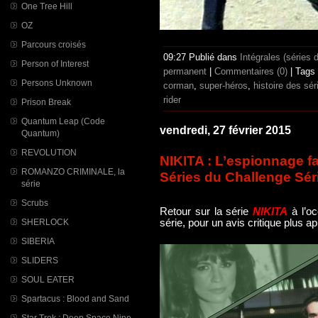
One Tree Hill
OZ
Parcours croisés
09:27 Publié dans
Intégrales (séries 
Person of Interest
permanent
|
Commentaires (0)
| Tags
Persons Unknown
corman
,
super-héros
,
histoire des sé
rider
Prison Break
Quantum Leap (Code
vendredi, 27 février 2015
Quantum)
REVOLUTION
NIKITA : L’espionnage fa
ROMANZO CRIMINALE, la
Séries du Challenge Sér
série
Scrubs
Retour sur la série
NIKITA
à l’oc
série, pour un avis critique plus ap
SHERLOCK
SIBERIA
SLIDERS
SOUL EATER
Spartacus : Blood and Sand
Star Trek : Deep Space Nine