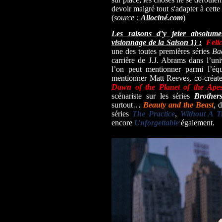
devoir malgré tout s'adapter à cette
(
source :
Allociné.com
)
Les raisons d’y jeter absolum
visionnage de la Saison 1) :
Feli
une des toutes premières séries
Ba
carrière de J.J. Abrams dans l’uni
l’on peut mentionner parmi l’équ
mentionner Matt Reeves, co-créateu
Dawn of the Planet of the Ape
scénariste sur les séries
Brother
surtout…
Beauty and the Beast
, 
séries
The Practice
,
Without A 
encore
Unforgettable
également.