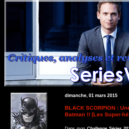
dimanche, 01 mars 2015
BLACK SCORPION : Une 
Batman !! (Les Super-hér
Dans mon
Challenge Séries 20