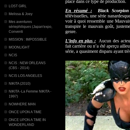
place dans ce type de production.
LOST GIRL
En résumé :
Black Scorpion
Melissa & Joey
télévisuelles, une série nanardesqu
voir à quoi ressemble une Mauvaise 
Mes aventures
transpire le mauvais goût, justeme
sériephiliques (Japan'expo,
genre.
Conventi
MISSION : IMPOSSIBLE
L’info en plus :
Aucun des acteurs
fait carrière ou n’a été aperçu ailleu
MOONLIGHT
série, a quasiment disparu ayant trè
NCIS
NCIS : NEW ORLEANS
(CBS - 2014)
NCIS LOS ANGELES
NIKITA (2010)
NIKITA -La Femme NIKITA -
1997)
NOWHERE MAN
ONCE UPON A TIME
ONCE UPON A TIME IN
WONDERLAND