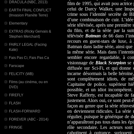
DRACULA (NBC, 2013)
film de 1995, qui avait pou actrice 
celui de Darcy Walker, une Inspe
EARTH FINAL CONFLICT
crime sous l’identité secrète de B
(Invasion Planète Terre)
d’une combinaison de cuir. L’idée 
Elementary
série télévisée, après une première 
du film, et de la série par la sui
EXTRAS (Ricky Gervais &
télévisée
Batman
de 66 dans l’inte
Stephen Merchant)
recours en guest-stars de luxe, 
FAIRLY LEGAL (Facing
Batman dans ladite série, ainsi que
Kate)
la même série. Mais dans l’intent
sembler encore regardable, à cond
Fais Pas Ci, Fais Pas Ca
visionnage de
Black Scorpion
se r
Farscape
diffusée sur Sci-Fi, et qui donne c
incarne désormais la belle héroïne,
FELICITY (WB)
sont complètement idiots, de m
Films (au cinéma, ou en
Capitaine de police, supérieur hié
DVD)
possible, et un idiot incompétent
Steve Rafferty, est incapable de f
FIREFLY
justement. Alors oui, ce sont peut-ê
FLASH
façon au genre que la série réinvesti
en deviennent ridicules. La séri
FLASH-FORWARD
régulier, puisque le générique de 
FOREVER (ABC - 2014)
n’apparaîtront pas tous dans les ép
rôle secondaire. Les acteurs sont
FRINGE
cabotinent à outrance, surjouent.