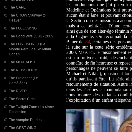
les productions que j’ai pu voir 
The CAPE
Madeline et Opérations font preu
aucun état-d’âme, et pouvant choisi
The CROW Stairway to
la Section ou des missions à accomp
Heaven
mais à ce point-là… D’une certai
The FOLLOWING
ainsi que de son alter-égo féminin
à la Cigarette. On reconnaît là 
The Good Wife (CBS - 2009)
Bauer de
24
, certaines des perso
The LOST WORLD (Le
la suite sur la cette série emblém
Monde Perdu de Sir Arthur
2000. Mais ici, le raisonnement es
Conan
est un univers froid, désenchan
The MENTALIST
connaître de fin heureuse et reposen
personnages ne peuvent se faire p
The NEWSROOM
Michael et Nikita), quasiment tous
The Pretender (Le
qu’ils paraissent être. La série ai
Caméléon)
retournements de situation. Autre i
dans les 2 séries la manipulation d
The RIVER
nous montre des enfants conditi
The Secret Circle
l’exploitation d’un enfant télépathe 
The Twilight Zone / La 4ème
Dimension
The Vampire Diaries
The WEST WING