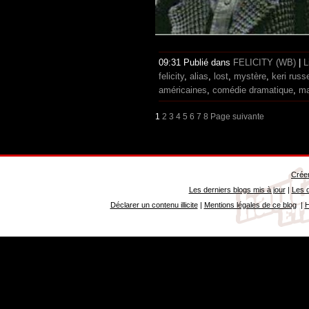
09:31 Publié dans
FELICITY (WB)
|
L
felicity
,
alias
,
lost
,
mystère
,
keri russe
américaines
,
comédie dramatique
,
ma
1
2
3
4
5
6
7
8
Page suivante
Créer
Les derniers blogs mis à jour
|
Les d
Déclarer un contenu illicite
|
Mentions légales de ce blog
|
H