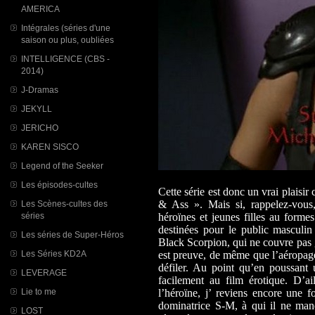
AMERICA
Intégrales (séries d'une
saison ou plus, oubliées
INTELLIGENCE (CBS -
2014)
J-Dramas
JEKYLL
JERICHO
KAREN SISCO
Legend of the Seeker
Les épisodes-cultes
Cette série est donc un vrai plaisi
& Ass ». Mais si, rappelez-vous
Les Scènes-cultes des
séries
héroïnes et jeunes filles au forme
destinées pour le public masculin
Les séries de Super-Héros
Black Scorpion, qui ne couvre pas g
Les Séries KD2A
est preuve, de même que l’aéropage
défiler. Au point qu’en poussant u
LEVERAGE
facilement au film érotique. D’ai
Lie to me
l’héroïne, j’ reviens encore une f
dominatrice S-M, à qui il ne manqu
LOST