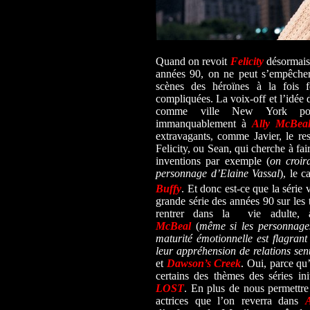
Quand on revoit
Felicity
désormais
années 90, on ne peut s’empêcher
scènes des héroïnes à la fois f
compliquées. La voix-off et l’idée d
comme ville New York pour
immanquablement à
Ally McBea
extravagants, comme Javier, le re
Felicity, ou Sean, qui cherche à fai
inventions par exemple (
on croir
personnage d’Elaine Vassal
), le c
Buffy
. Et donc est-ce que la série 
grande série des années 90 sur les 
rentrer dans la vie adulte,
McBeal
(
même si les personnage
maturité émotionnelle est flagran
leur appréhension de relations sen
et
Dawson’s Creek
. Oui, parce qu’
certains des thèmes des séries i
LOST
. En plus de nous permettre 
actrices que l’on reverra dans