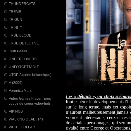
THUNDERCATS
TREME
TRIGUN
TRINITY
TRUE BLOOD
TRUE DETECTIVE
Twin Peaks
UNDERCOVERS
UNFORGETTABLE
UTOPIA (série britannique)
V (2009)
Veronica Mars
Les « défauts », ou choix scénarist
Video Games Player : mes
font espérer le développement d’his
coups de coeur vidéo-ludi
sur le long terme, mais cet espoi
VIKINGS
n’auront malheureusement jamais 
vraiment intéressants, ceux-ci rest
WALKING DEAD, The
de certains personnages, qui sert u
WHITE COLLAR
rivalité entre George et Opérations