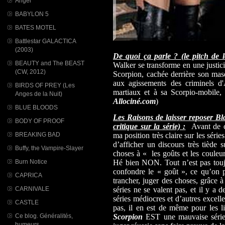
Angel
BABYLON 5
BATES MOTEL
Battlestar GALACTICA
(2003)
De quoi ça parle ? (le pitch de l
BEAUTY and The BEAST
Walker se transforme en une justic
(CW, 2012)
Scorpion, cachée derrière son masq
aux agissements des criminels d'
BIRDS OF PREY (Les
martiaux et à sa Scorpio-mobile, 
Anges de la Nuit)
Allociné.com
)
BLUE BLOODS
Les Raisons de laisser reposer B
BODY OF PROOF
critique sur la série) :
Avant de co
BREAKING BAD
ma position très claire sur les série
d’afficher un discours très tiède s
Buffy, the Vampire-Slayer
choses à « les goûts et les couleur
Burn Notice
Hé bien NON. Tout n’est pas toujo
confondre le « goût », ce qu’on 
CAPRICA
trancher, juger des choses, grâce à 
CARNIVALE
séries ne se valent pas, et il y a
séries médiocres et d’autres excelle
CASTLE
pas, il en est de même pour les li
Ce blog. Généralités,
Scorpion
EST une mauvaise séri
humeurs...