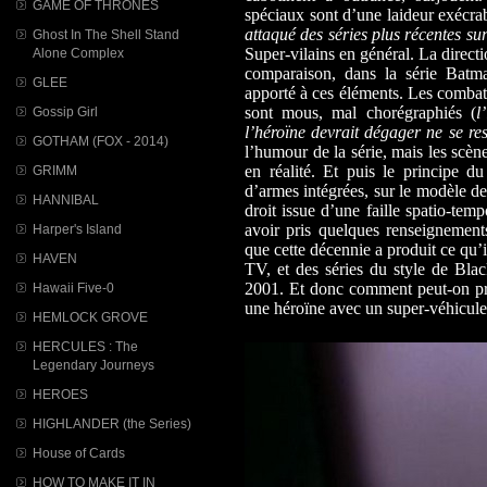
GAME OF THRONES
spéciaux sont d’une laideur exécrab
attaqué des séries plus récentes sur
Ghost In The Shell Stand
Super-vilains en général. La directio
Alone Complex
comparaison, dans la série Batm
GLEE
apporté à ces éléments. Les combats,
sont mous, mal chorégraphiés (
l
Gossip Girl
l’héroïne devrait dégager ne se re
GOTHAM (FOX - 2014)
l’humour de la série, mais les scè
en réalité. Et puis le principe d
GRIMM
d’armes intégrées, sur le modèle de
HANNIBAL
droit issue d’une faille spatio-tem
avoir pris quelques renseignements
Harper's Island
que cette décennie a produit ce qu’i
HAVEN
TV, et des séries du style de Bla
2001. Et donc comment peut-on pr
Hawaii Five-0
une héroïne avec un super-véhicul
HEMLOCK GROVE
HERCULES : The
Legendary Journeys
HEROES
HIGHLANDER (the Series)
House of Cards
HOW TO MAKE IT IN