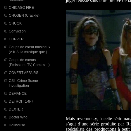
juger réussie sans faire preuve de l
CHICAGO FIRE
CHOSEN (Crackle)
CHUCK
Conviction
COPPER
Coups de coeur musicaux
(A.K.A. la musique que j'
Coups de coeurs
(Emissions TV, Comics... )
COVERT AFFAIRS
CSI : Crime Scene
Investigation
DEFIANCE
DETROIT 1-8-7
DEXTER
Doctor Who
Mais revenons-y, à cette série na
s’agit d’une série produite par 
Dollhouse
spécialiste des productions à peti