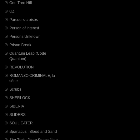
One Tree Hill
OZ
Parcours croisés
Person of Interest
Persons Unknown
Prison Break
Quantum Leap (Code
Quantum)
REVOLUTION
ROMANZO CRIMINALE, la
série
Scrubs
SHERLOCK
SIBERIA
SLIDERS
SOUL EATER
Spartacus : Blood and Sand
Star Trek : Deep Space Nine