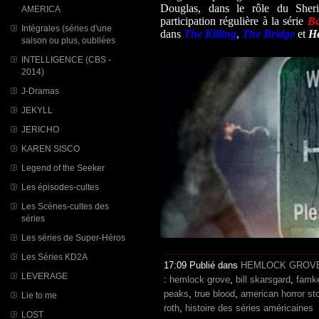
Douglas, dans le rôle du Sher
AMERICA
participation régulière à la série
Ba
Intégrales (séries d'une
dans
The Killing
,
The Bridge
et
He
saison ou plus, oubliées
INTELLIGENCE (CBS -
2014)
J-Dramas
JEKYLL
JERICHO
KAREN SISCO
Legend of the Seeker
Les épisodes-cultes
Les Scènes-cultes des
séries
Les séries de Super-Héros
Les Séries KD2A
17:09 Publié dans
HEMLOCK GROV
LEVERAGE
:
hemlock grove
,
bill skarsgard
,
famk
peaks
,
true blood
,
american horror st
Lie to me
roth
,
histoire des séries américaines
LOST