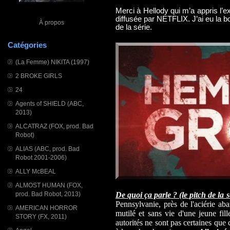
Merci à Hellody qui m’a appris l’ex
diffusée par NETFLIX. J’ai eu la bo
À propos
de la série.
Catégories
(La Femme) NIKITA (1997)
2 BROKE GIRLS
24
Agents of SHIELD (ABC,
2013)
ALCATRAZ (FOX, prod. Bad
Robot)
ALIAS (ABC, prod. Bad
Robot 2001-2006)
ALLY McBEAL
ALMOST HUMAN (FOX,
prod. Bad Robot, 2013)
De quoi ça parle ? (le pitch de la s
Pennsylvanie, près de l'aciérie ab
AMERICAN HORROR
mutilé et sans vie d'une jeune fil
STORY (FX, 2011)
autorités ne sont pas certaines que