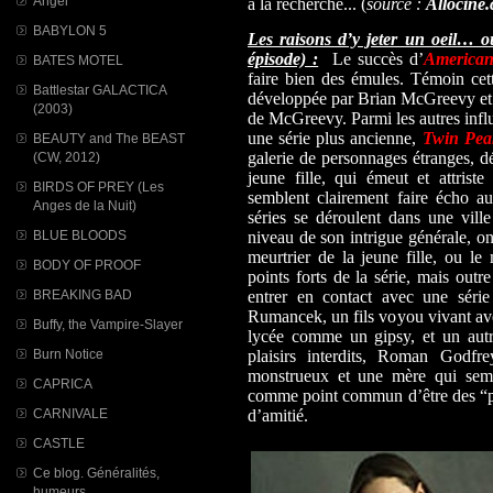
Angel
à la recherche... (
source :
Allociné
BABYLON 5
Les raisons d’y jeter un oeil… o
épisode) :
Le succès d’
American
BATES MOTEL
faire bien des émules. Témoin cett
Battlestar GALACTICA
développée par Brian McGreevy et
(2003)
de McGreevy. Parmi les autres influ
une série plus ancienne,
Twin Pea
BEAUTY and The BEAST
galerie de personnages étranges, d
(CW, 2012)
jeune fille, qui émeut et attris
BIRDS OF PREY (Les
semblent clairement faire écho a
Anges de la Nuit)
séries se déroulent dans une vill
BLUE BLOODS
niveau de son intrigue générale, o
meurtrier de la jeune fille, ou le
BODY OF PROOF
points forts de la série, mais outr
BREAKING BAD
entrer en contact avec une séri
Rumancek, un fils voyou vivant av
Buffy, the Vampire-Slayer
lycée comme un gipsy, et un autr
Burn Notice
plaisirs interdits, Roman Godfr
monstrueux et une mère qui semb
CAPRICA
comme point commun d’être des “par
CARNIVALE
d’amitié.
CASTLE
Ce blog. Généralités,
humeurs...