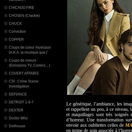
CHICAGO FIRE
CHOSEN (Crackle)
CHUCK
Conviction
COPPER
Coups de coeur musicaux
(A.K.A. la musique que j'
Coups de coeurs
(Emissions TV, Comics... )
COVERT AFFAIRS
CSI : Crime Scene
Investigation
DEFIANCE
DETROIT 1-8-7
Le générique, l’ambiance, les image
et rappellent un peu, à ce niveau, 
DEXTER
et maquillages sont très soignés 
Doctor Who
d’horreur. Une transformation sur
envoie aux oubliettes celles de
MA
Dollhouse
en terme de soin associée à l’horre