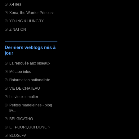
X-Files
Xena, the Warrior Princess
YOUNG & HUNGRY
Z NATION
Derniers weblogs mis à
jour
La renouée aux oiseaux
Métapo infos
l'information nationaliste
VIE DE CHATEAU
Le vieux templier
Petites madeleines - blog
liv...
BELGICATHO
ET POURQUOI DONC ?
BLOGJFV