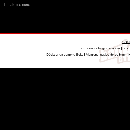
Tale me more
Créer
Les derniers blogs mis à jour
|
Les d
Déclarer un contenu illicite
|
Mentions légales de ce blog
|
H