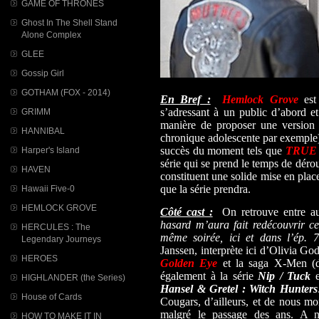
GAME OF THRONES
Ghost In The Shell Stand
Alone Complex
GLEE
Gossip Girl
GOTHAM (FOX - 2014)
En Bref :
Hemlock Grove
est 
s’adressant à un public d’abord et
GRIMM
manière de proposer une version
HANNIBAL
chronique adolescente par exemple),
succès du moment tels que
TRUE
Harper's Island
série qui se prend le temps de dérou
HAVEN
constituent une solide mise en place
que la série prendra.
Hawaii Five-0
HEMLOCK GROVE
Côté cast :
On retrouve entre aut
hasard m’aura fait redécouvrir cet
HERCULES : The
même soirée, ici et dans l’ép. 7
Legendary Journeys
Janssen, interprète ici d’Olivia God
HEROES
Golden Eye
et la saga X-Men (da
également à la série
Nip / Tuck
e
HIGHLANDER (the Series)
Hansel & Gretel : Witch Hunters
House of Cards
Cougars, d’ailleurs, et de nous mon
malgré le passage des ans. A no
HOW TO MAKE IT IN