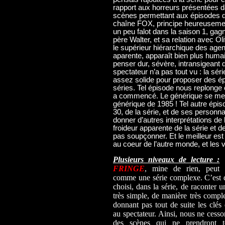
rapport aux horreurs présentées d
scènes permettant aux épisodes d
chaîne FOX, principe heureusemen
un peu falot dans la saison 1, ga
père Walter, et sa relation avec Oli
le supérieur hiérarchique des agen
aparente, apparaît bien plus humai
penser dur, sévère, intransigeant 
spectateur n’a pas tout vu : la sér
assez solide pour proposer des é
séries. Tel épisode nous replonge e
a commencé. Le générique se met 
générique de 1985 ! Tel autre épi
30, de la série, et de ses personn
donner d’autres interprétations de le
froideur apparente de la série et 
pas soupçonner. Et le meilleur est
au coeur de l’autre monde, et les
Plusieurs niveaux de lecture :
L
FRINGE
, mine de rien, peut a
comme une série complexe. C’est 
choisi, dans la série, de raconter u
très simple, de manière très compl
donnant pas tout de suite les clés 
au spectateur. Ainsi, nous ne cesso
des scènes qui ne prendront t