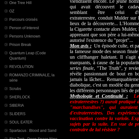
viendraient encore. Le jeune hom
One Tree Hill
qui avait découvert le cadav
OZ
semblant être celui d'
extraterrestre, conduit Mulder sur 
Parcours croisés
lieux de la découverte... L'Homm
Person of Interest
la Cigarette contacte alors Mulder, 
apprenant que son père a lui-mêm
Persons Unknown
autorisé l'existence du "projet"...
Prison Break
Mon avis :
Un épisode culte, et pa
la fameuse mode des season finale 
Quantum Leap (Code
un cliffhanger haletant. Il s'agit
Quantum)
marquants, à cause de la popularit
REVOLUTION
series finale
, "The Truth", y revie
révèle passionnant de bout en bou
ROMANZO CRIMINALE, la
jamais la lâcher... Remarquablemen
série
diabolique, c'est un modèle du genr
Scrubs
les différents personnages liés de p
Mythologie et Continuité :
Le
SHERLOCK
extraterrestres ?) aurait pratiqué
SIBERIA
"marchandises", qui auraien
d'extraterrestres. Des expérie
SLIDERS
vaccination contre la variole. Ex
SOUL EATER
sujets par la suite. En vue de p
contraire de lui résister ?
Spartacus : Blood and Sand
Star Trek : Deep Space Nine