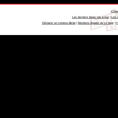
Créer
Les derniers blogs mis à jour
|
Les d
Déclarer un contenu illicite
|
Mentions légales de ce blog
|
H