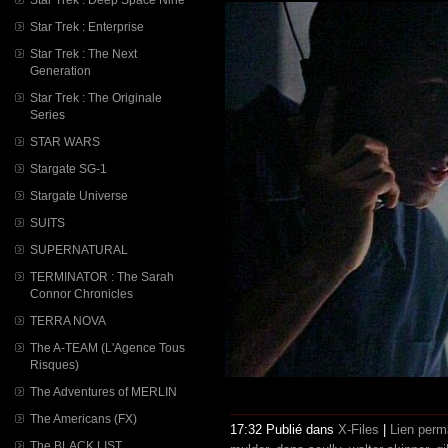
Star Trek : Enterprise
Star Trek : The Next
Generation
Star Trek : The Originale
Series
STAR WARS
Stargate SG-1
Stargate Universe
SUITS
SUPERNATURAL
TERMINATOR : The Sarah
Connor Chronicles
TERRA NOVA
The A-TEAM (L'Agence Tous
Risques)
The Adventures of MERLIN
The Americans (FX)
17:32 Publié dans
X-Files
|
Lien perm
The BLACK LIST