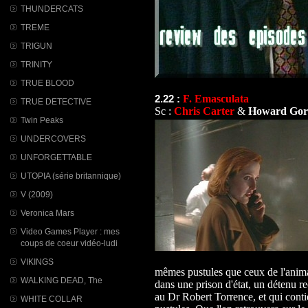
THUNDERCATS
TREME
TRIGUN
TRINITY
TRUE BLOOD
F. Emasculata
2.22 :
TRUE DETECTIVE
Sc :
Chris Carter
&
Howard Gor
Twin Peaks
UNDERCOVERS
UNFORGETTABLE
UTOPIA (série britannique)
V (2009)
Veronica Mars
Video Games Player : mes
coups de coeur vidéo-ludi
VIKINGS
mêmes pustules que ceux de l'anima
WALKING DEAD, The
dans une prison d'état, un détenu r
au Dr Robert Torrence, et qui cont
WHITE COLLAR