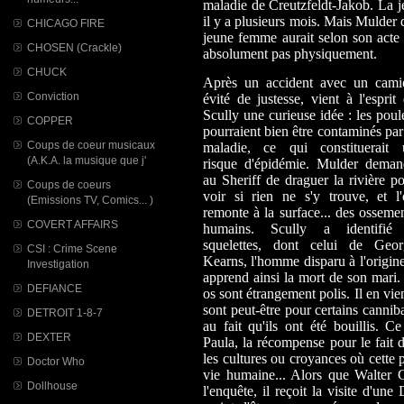
maladie de Creutzfeldt-Jakob. La j
il y a plusieurs mois. Mais Mulder 
CHICAGO FIRE
jeune femme aurait selon son acte 
CHOSEN (Crackle)
absolument pas physiquement.
CHUCK
Après un accident avec un cami
Conviction
évité de justesse, vient à l'esprit
Scully une curieuse idée : les poul
COPPER
pourraient bien être contaminés par
Coups de coeur musicaux
maladie, ce qui constituerait 
(A.K.A. la musique que j'
risque d'épidémie. Mulder deman
au Sheriff de draguer la rivière p
Coups de coeurs
voir si rien ne s'y trouve, et l
(Emissions TV, Comics... )
remonte à la surface... des osseme
COVERT AFFAIRS
humains. Scully a identifié
squelettes, dont celui de Geor
CSI : Crime Scene
Kearns, l'homme disparu à l'origin
Investigation
apprend ainsi la mort de son mari
DEFIANCE
os sont étrangement polis. Il en vi
sont peut-être pour certains cannib
DETROIT 1-8-7
au fait qu'ils ont été bouillis. C
DEXTER
Paula, la récompense pour le fait 
les cultures ou croyances où cette p
Doctor Who
vie humaine... Alors que Walter 
Dollhouse
l'enquête, il reçoit la visite d'un