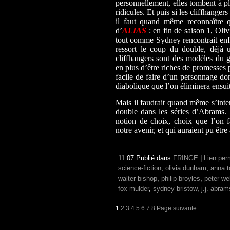
personnellement, elles tombent à pla
ridicules. Et puis si les cliffhangers
il faut quand même reconnaître qu
d’
ALIAS
: en fin de saison 1, Oli
tout comme Sydney rencontrait en
ressort le coup du double, déjà 
cliffhangers sont des modèles du g
en plus d’être riches de promesses p
facile de faire d’un personnage don
diabolique que l’on éliminera ensui
Mais il faudrait quand même s’inte
double dans les séries d’Abrams. E
notion de choix, choix que l’on f
notre avenir, et qui auraient pu être
11:07 Publié dans
FRINGE
|
Lien per
science-fiction
,
olivia dunham
,
anna t
walter bishop
,
philip broyles
,
peter wel
fox mulder
,
sydney bristow
,
j.j. abram
1
2
3
4
5
6
7
8
Page suivante