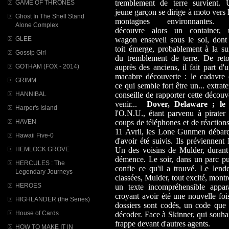
tremblement de terre survient. 
GAME OF THRONES
jeune garçon se dirige à moto vers 
Ghost In The Shell Stand
montagnes environnantes. 
Alone Complex
découvre alors un container, 
GLEE
wagon enseveli sous le sol, dont
toit émerge, probablement à la su
Gossip Girl
du tremblement de terre. De reto
GOTHAM (FOX - 2014)
auprès des anciens, il fait part d'
macabre découverte : le cadavre 
GRIMM
ce qui semble fort être un... extrat
HANNIBAL
conseille de rapporter cette découve
venir...
Dover, Delaware ; le 
Harper's Island
l'O.N.U., étant parvenu à pirater
HAVEN
coups de téléphones et de réactions
11 Avril, les Lone Gunmen débarq
Hawaii Five-0
d'avoir été suivis. Ils préviennent
HEMLOCK GROVE
Un des voisins de Mulder, durant c
démence. Le soir, dans un parc pub
HERCULES : The
confie ce qu'il a trouvé. Le len
Legendary Journeys
classées, Mulder, tout excité, montr
HEROES
un texte incompréhensible appar
croyant avoir été une nouvelle foi
HIGHLANDER (the Series)
dossiers sont codés, un code que 
House of Cards
décoder. Face à Skinner, qui souhait
frappe devant d'autres agents.
HOW TO MAKE IT IN