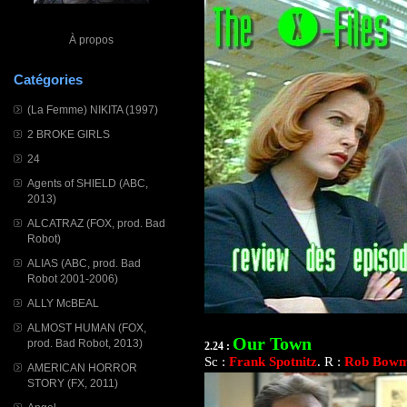
À propos
Catégories
(La Femme) NIKITA (1997)
2 BROKE GIRLS
24
Agents of SHIELD (ABC,
2013)
ALCATRAZ (FOX, prod. Bad
Robot)
ALIAS (ABC, prod. Bad
Robot 2001-2006)
ALLY McBEAL
ALMOST HUMAN (FOX,
Our Town
prod. Bad Robot, 2013)
2.24 :
Sc :
Frank Spotnitz
. R :
Rob Bow
AMERICAN HORROR
STORY (FX, 2011)