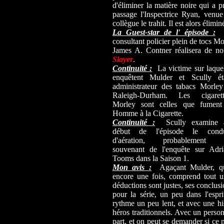
d'éliminer la matière noire qui a p
passage l'Inspectrice Ryan, venue
collègue le trahit. Il est alors élimin
La Guest-star de l' épisode :
To
consultant policier plein de tocs 
James A. Contner réalisera de 
Slayer
.
Continuité :
La victime sur laque
enquêtent Mulder et Scully éta
administrateur des tabacs Morley
Raleigh-Durham. Les cigarett
Morley sont celles que fument 
Homme à la Cigarette.
Continuité :
Scully examine 
début de l'épisode le condu
d'aération, probablement 
souvenant de l'enquête sur Adri
Tooms dans la Saison 1.
Mon avis :
Agaçant Mulder, qu
encore une fois, comprend tout u
déductions sont justes, ses conclus
pour la série, un peu dans l'espr
rythme un peu lent, et avec une hi
héros traditionnels. Avec un pers
part, et on peut se demander si ce n'