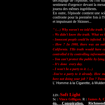
découpage de l'épisode, où l'on su
sentiment d'urgence devant la mena
jouera des mêmes ingrédients.
En outre, l'épisode contient une sc
confronte pour la première fois à l
et impuissant de Skinner...
" (...) Why weren't we told the truth 
- We didn't know the truth. What we
- Innocent people could be infected. 
- How ? In 1988, there was an out
California. THe truth would have ca
controlled it by controlling informati
- You can't protect the public by lying
- It's done every day.
- I won't be a party to it. (...)
-You're a party to it already. How m
here not doing your job ? Ten ? Twen
L' Homme à la Cigarette, à Mulder
Soft Light
2.23 :
Sc :
Vince Gilligan
. R :
James A. C
ép. Conspiration.
Richmond