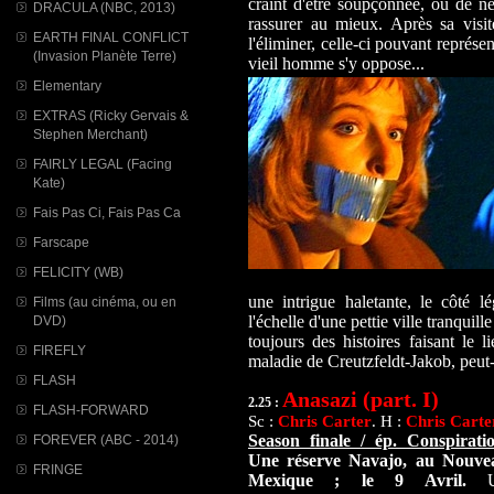
craint d'être soupçonnée, ou de n
DRACULA (NBC, 2013)
rassurer au mieux. Après sa vis
EARTH FINAL CONFLICT
l'éliminer, celle-ci pouvant représ
(Invasion Planète Terre)
vieil homme s'y oppose...
Elementary
EXTRAS (Ricky Gervais &
Stephen Merchant)
FAIRLY LEGAL (Facing
Kate)
Fais Pas Ci, Fais Pas Ca
Farscape
FELICITY (WB)
une intrigue haletante, le côté l
Films (au cinéma, ou en
l'échelle d'une pettie ville tranquil
DVD)
toujours des histoires faisant le 
FIREFLY
maladie de Creutzfeldt-Jakob, peut-êtr
FLASH
Anasazi (part. I)
2.25 :
FLASH-FORWARD
Sc :
Chris Carter
. H :
Chris Carte
Season finale / ép. Conspiratio
FOREVER (ABC - 2014)
Une réserve Navajo, au Nouve
FRINGE
Mexique ; le 9 Avril.
U