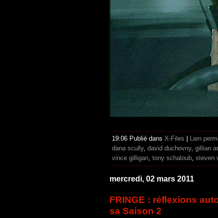
19:06 Publié dans
X-Files
|
Lien perm
dana scully
,
david duchovny
,
gillian 
vince gilligan
,
tony schaloub
,
steven 
mercredi, 02 mars 2011
FRINGE : réflexions autou
sa Saison 2