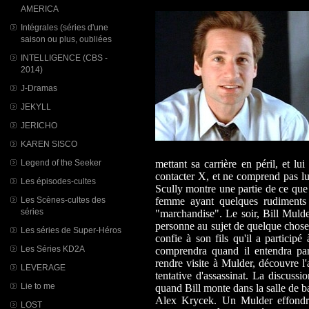
AMERICA
Intégrales (séries d'une
saison ou plus, oubliées
INTELLIGENCE (CBS -
2014)
J-Dramas
JEKYLL
JERICHO
KAREN SISCO
Legend of the Seeker
mettant sa carrière en péril, et l
contacter X, et ne comprend pas lu
Les épisodes-cultes
Scully montre une partie de ce que
Les Scènes-cultes des
femme ayant quelques rudiments 
séries
"marchandise". Le soir, Bill Mulder
personne au sujet de quelque chose
Les séries de Super-Héros
confie à son fils qu'il a participé
Les Séries KD2A
comprendra quand il entendra pa
rendre visite à Mulder, découvre l
LEVERAGE
tentative d'assassinat. La discussi
Lie to me
quand Bill monte dans la salle de b
Alex Krycek. Un Mulder effondré 
LOST