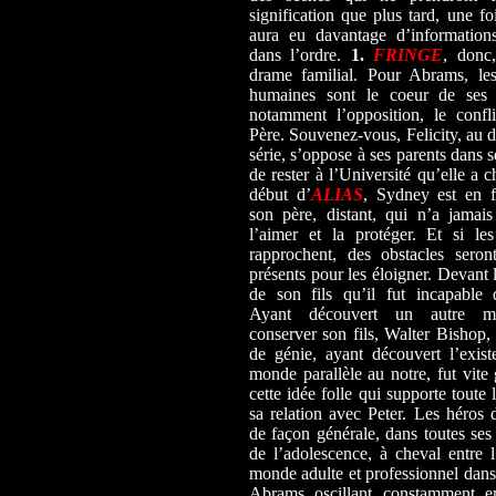
signification que plus tard, une fo
aura eu davantage d’informations
dans l’ordre.
1.
FRINGE
, donc
drame familial. Pour Abrams, les
humaines sont le coeur de ses s
notamment l’opposition, le confl
Père. Souvenez-vous, Felicity, au d
série, s’oppose à ses parents dans s
de rester à l’Université qu’elle a c
début d’
ALIAS
, Sydney est en f
son père, distant, qui n’a jamai
l’aimer et la protéger. Et si le
rapprochent, des obstacles seron
présents pour les éloigner. Devant 
de son fils qu’il fut incapable 
Ayant découvert un autre 
conserver son fils, Walter Bishop,
de génie, ayant découvert l’exis
monde parallèle au notre, fut vite
cette idée folle qui supporte toute l
sa relation avec Peter. Les héros
de façon générale, dans toutes ses 
de l’adolescence, à cheval entre l
monde adulte et professionnel dans
Abrams oscillant constamment en