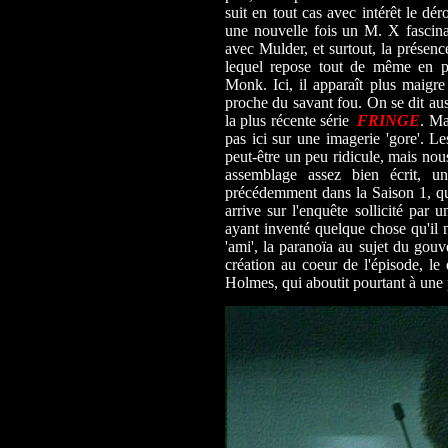
suit en tout cas avec intérêt le dé
une nouvelle fois un M. X fascinan
avec Mulder, et surtout, la présen
lequel repose tout de même en par
Monk. Ici, il apparaît plus maigre
proche du savant fou. On se dit aus
la plus récente série
FRINGE
. Ma
pas ici sur une imagerie 'gore'. L
peut-être un peu ridicule, mais nou
assemblage assez bien écrit, u
précédemment dans la Saison 1, qu'
arrive sur l'enquête sollicité par 
ayant inventé quelque chose qu'il n
'ami', la paranoïa au sujet du gouv
création au coeur de l'épisode, le
Holmes, qui aboutit pourtant à une