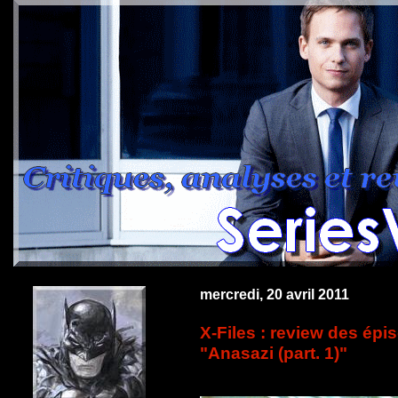
mercredi, 20 avril 2011
X-Files : review des épi
"Anasazi (part. 1)"