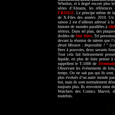
Whedon, et à degré encore plus i
séries d’Abrams, les références
FRINGE
. Le principe même de la 
de X-Files des années 2010. Un c
saison 2 est d’ailleurs adressé à la
histoire de mondes parallèles à
Slid
sérieux. Dans tel plan, des plaque
droîdes de
Star Wars
. Tel personn
devant la réunion de talents que l’
dirait Mission : Impossible ! “
(co
êtres à pouvoirs, deux savants fou
Tout cela fait furieusement pens
liquide, en plus de faire penser à
rappellent le T-1000 de
Terminato
Observant les événements de loin, 
temps. On ne sait pas qui ils sont, 
plus évolués d’un autre monde paral
but, mais ils sont normalement dénu
toujours plus. Ils renvoient mine 
Watchers des Comics Marvel, de
toutefois.