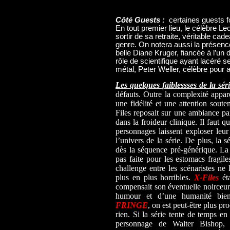
Côté Guests :
certaines guests fo
En tout premier lieu, le célèbre 
sortir de sa retraite, véritable cad
genre. On notera aussi la présen
belle Diane Kruger, fiancée à l’un
rôle de scientifique ayant lacéré se
métal, Peter Weller, célèbre pou
Les quelques faiblessses de la séri
défauts. Outre la complexité appar
une fidélité et une attention souten
Files reposait sur une ambiance par
dans la froideur clinique. Il faut
personnages laissent exploser leu
l’univers de la série. De plus, la s
dès la séquence pré-générique. La 
pas faite pour les estomacs fragil
challenge entre les scénaristes ne
plus en plus horribles.
X-Files
éta
compensait son éventuelle noirceur
humour et d’une humanité bienve
FRINGE
, on est peut-être plus p
rien. Si la série tente de temps e
personnage de Walter Bishop, v