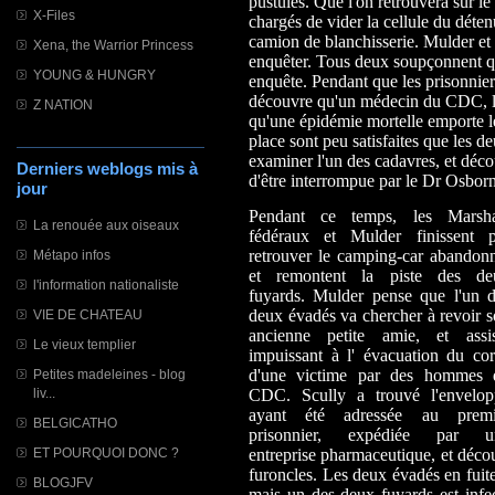
pustules. Que l'on retrouvera sur l
X-Files
chargés de vider la cellule du déten
camion de blanchisserie. Mulder et 
Xena, the Warrior Princess
enquêter. Tous deux soupçonnent qu' 
YOUNG & HUNGRY
enquête. Pendant que les prisonnie
découvre qu'un médecin du CDC, le
Z NATION
qu'une épidémie mortelle emporte l
place sont peu satisfaites que les de
examiner l'un des cadavres, et déco
Derniers weblogs mis à
d'être interrompue par le Dr Osborne
jour
Pendant ce temps, les Marsha
La renouée aux oiseaux
fédéraux et Mulder finissent p
retrouver le camping-car abandon
Métapo infos
et remontent la piste des de
l'information nationaliste
fuyards. Mulder pense que l'un d
deux évadés va chercher à revoir 
VIE DE CHATEAU
ancienne petite amie, et assis
Le vieux templier
impuissant à l' évacuation du co
d'une victime par des hommes 
Petites madeleines - blog
liv...
CDC. Scully a trouvé l'envelop
ayant été adressée au premi
BELGICATHO
prisonnier, expédiée par u
ET POURQUOI DONC ?
entreprise pharmaceutique, et décou
furoncles. Les deux évadés en fuite
BLOGJFV
mais un des deux fuyards est infect