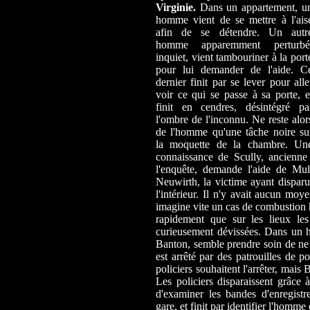
Virginie.
Dans un appartement, u
homme vient de se mettre à l'ais
afin de se détendre. Un autr
homme apparemment perturbé
inquiet, vient tambouriner à la port
pour lui demander de l'aide. C
dernier finit par se lever pour alle
voir ce qui se passe à sa porte, e
finit en cendres, désintégré pa
l'ombre de l'inconnu. Ne reste alor
de l'homme qu'une tâche noire su
la moquette de la chambre. Un
connaissance de Scully, ancienne 
l'enquête, demande l'aide de Mul
Neuwirth, la victime ayant dispar
l'intérieur. Il n'y avait aucun moy
imagine vite un cas de combustion
rapidement que sur les lieux les
curieusement dévissées. Dans un h
Banton, semble prendre soin de ne p
est arrêté par des patrouilles de p
policiers souhaitent l'arrêter, mais
Les policiers disparaissent grâce à
d'examiner les bandes d'enregist
gare, et finit par identifier l'homme 