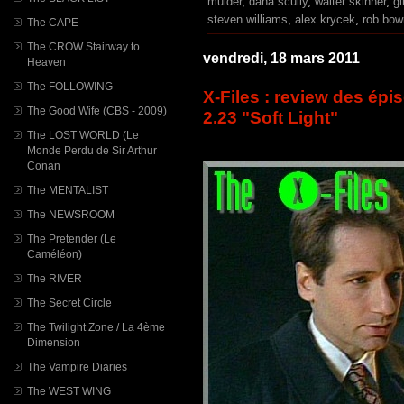
mulder
,
dana scully
,
walter skinner
,
gi
steven williams
,
alex krycek
,
rob bo
The CAPE
The CROW Stairway to
vendredi, 18 mars 2011
Heaven
The FOLLOWING
X-Files : review des épi
The Good Wife (CBS - 2009)
2.23 "Soft Light"
The LOST WORLD (Le
Monde Perdu de Sir Arthur
Conan
The MENTALIST
The NEWSROOM
The Pretender (Le
Caméléon)
The RIVER
The Secret Circle
The Twilight Zone / La 4ème
Dimension
The Vampire Diaries
The WEST WING