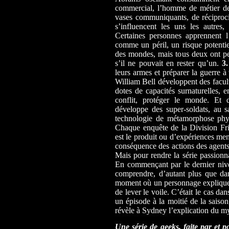
commercial, l’homme de métier de
vases communiquants, de réciproci
s’influencent les uns les autres
Certaines personnes apprennent l’
comme un péril, un risque potentie
des mondes, mais tous deux ont pe
s’il ne pouvait en rester qu’un.
3.
leurs armes et préparer la guerre 
William Bell développent des facult
dotes de capacités surnaturelles, e
conflit, protéger le monde. Et 
développe des super-soldats, au sa
technologie de métamorphose phys
Chaque enquête de la Division Fri
est le produit ou d’expériences men
conséquence des actions des agents 
Mais pour rendre la série passionna
En commençant par le dernier niveau
comprendre, d’autant plus que dan
moment où un personnage explique, 
de lever le voile. C’était le cas dan
un épisode à la moitié de la saison
révèle à Sydney l’explication du my
Une série de geeks, faite par et p