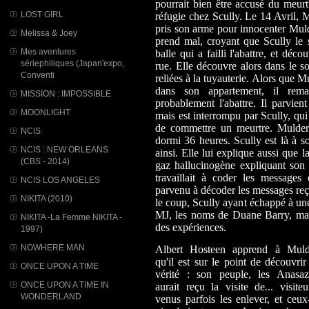
pourrait bien être accusé du meurtr
LOST GIRL
réfugie chez Scully. Le 14 Avril, M
pris son arme pour innocenter Mul
Melissa & Joey
prend mal, croyant que Scully le 
Mes aventures
balle qui a failli l'abattre, et dé
sériephiliques (Japan'expo,
rue. Elle découvre alors dans le s
Conventi
reliées à la tuyauterie. Alors que M
dans son appartement, il rem
MISSION : IMPOSSIBLE
probablement l'abattre. Il parvien
MOONLIGHT
mais est interrompu par Scully, qui e
de commettre un meurtre. Mulder 
NCIS
dormi 36 heures. Scully est là à so
NCIS : NEW ORLEANS
ainsi. Elle lui explique aussi que 
(CBS - 2014)
gaz hallucinogène expliquant son
travaillait à coder les message
NCIS LOS ANGELES
parvenu à décoder les messages reçu
NIKITA (2010)
le coup, Scully ayant échappé à un
MJ, les noms de Duane Barry, mais 
NIKITA -La Femme NIKITA -
des expériences.
1997)
NOWHERE MAN
Albert Hosteen apprend à Muld
qu'il est sur le point de découvrir
ONCE UPON A TIME
vérité : son peuple, les Anasazi
ONCE UPON A TIME IN
aurait reçu la visite de... visiteu
WONDERLAND
venus parfois les enlever, et ceux