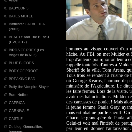
Angel
BABYLON 5
BATES MOTEL
Battlestar GALACTICA
(2003)
BEAUTY and The BEAST
(CW, 2012)
hommes au visage couvert d'un ma
BIRDS OF PREY (Les
hâche. Au FBI, on met Mulder et Sc
Anges de la Nuit)
trop d'ailleurs pourquoi on leur a co
BLUE BLOODS
rappelle toutefois d'autres à Mulde
Sheriff de la ville, Tom Arens, qu
BODY OF PROOF
Tous trois se rendent à l'usine de t
BREAKING BAD
où George Kearns, l'homme dispa
ministère de l'Agriculture. Le dire
Buffy, the Vampire-Slayer
les faire fermer. Lors de la visite
Burn Notice
avoir des hallucinations. Mulder re
des carcasses de poulet ! Mais alor
CAPRICA
la jeune femme, Paula Gray, ayant 
CARNIVALE
mais est abattue par le sheriff. On
Chaco, le grand-père de Paula, af
CASTLE
Celui-ci voit mal l'intérêt de prat
Ce blog. Généralités,
par leur en donner l'autorisation
humeurs...