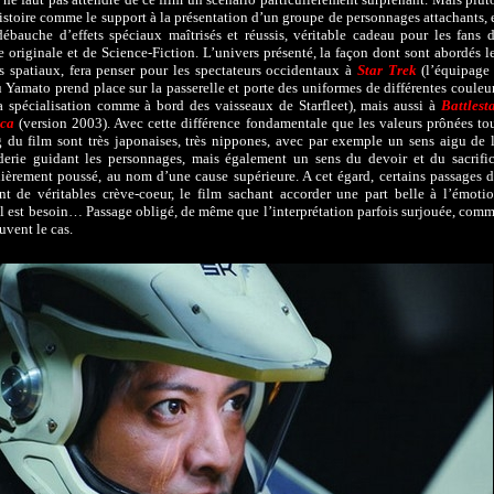
histoire comme le support à la présentation d’un groupe de personnages attachants, 
ébauche d’effets spéciaux maîtrisés et réussis, véritable cadeau pour les fans 
e originale et de Science-Fiction. L’univers présenté, la façon dont sont abordés l
 spatiaux, fera penser pour les spectateurs occidentaux à
Star Trek
(l’équipage
 Yamato prend place sur la passerelle et porte des uniformes de différentes couleu
a spécialisation comme à bord des vaisseaux de Starfleet), mais aussi à
Battlest
ica
(version 2003). Avec cette différence fondamentale que les valeurs prônées to
 du film sont très japonaises, très nippones, avec par exemple un sens aigu de 
erie guidant les personnages, mais également un sens du devoir et du sacrifi
lièrement poussé, au nom d’une cause supérieure. A cet égard, certains passages 
nt de véritables crève-coeur, le film sachant accorder une part belle à l’émoti
l est besoin… Passage obligé, de même que l’interprétation parfois surjouée, com
uvent le cas.