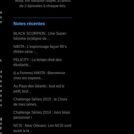
Buffy, the Vampire-Slayer, à raison
de 2 épisodes à chaque fois.
on
Ce
re
Notes récentes
BLACK SCORPION : Une Super-
héroïne (in)digne de...
NIKITA : L’espionnage façon 90’s
(Rétro-série -...
FELICITY : Le temps rêvé des
a,
étudiants...
La
(La Femme) NIKITA : Bienvenue
es
chez les espions...
re
ge
Au Pays des Géants : tout est si
au
petit, tout...
ui
Challenge Séries 2015 : le Choix
le
de mes séries.
ce
Challenge Séries 2014 : mon bilan
personnel !
s)
mé
NCIS : New Orleans. Les NCIS sont
-F
aussi à la...
ur