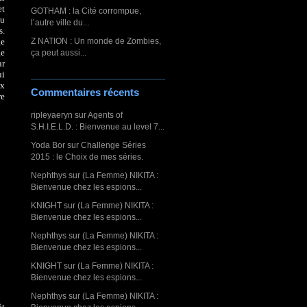
et
GOTHAM : la Cité corrompue,
eu
l’autre ville du...
s.
ge
Z NATION : Un monde de Zombies,
ge
ça peut aussi...
ur
ui
ux
Commentaires récents
re
ripleyaeryn
sur
Agents of
S.H.I.E.L.D. : Bienvenue au level 7...
Yoda Bor
sur
Challenge Séries
2015 : le Choix de mes séries.
Nephthys
sur
(La Femme) NIKITA :
Bienvenue chez les espions...
KNIGHT
sur
(La Femme) NIKITA :
Bienvenue chez les espions...
Nephthys
sur
(La Femme) NIKITA :
Bienvenue chez les espions...
KNIGHT
sur
(La Femme) NIKITA :
Bienvenue chez les espions...
Nephthys
sur
(La Femme) NIKITA :
ôt