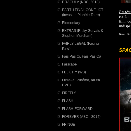
DRACULA (NBC, 2013)
EARTH FINAL CONFLICT
En rés
(Invasion Planète Terre)
est fan
film c
Elementary
indispe
EXTRAS (Ricky Gervais &
Note : 3 /
Stephen Merchant)
FAIRLY LEGAL (Facing
Kate)
SPAC
Fais Pas Ci, Fais Pas Ca
Farscape
FELICITY (WB)
Films (au cinéma, ou en
DVD)
FIREFLY
FLASH
FLASH-FORWARD
FOREVER (ABC - 2014)
FRINGE