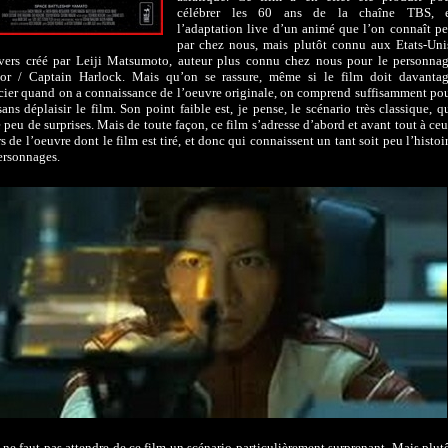
célébrer les 60 ans de la chaîne TBS, 
l’adaptation live d’un animé que l’on connaît p
par chez nous, mais plutôt connu aux Etats-Uni
vers créé par Leiji Matsumoto, auteur plus connu chez nous pour le personna
tor / Captain Harlock. Mais qu’on se rassure, même si le film doit davanta
cier quand on a connaissance de l’oeuvre originale, on comprend suffisamment po
sans déplaisir le film. Son point faible est, je pense, le scénario très classique, q
peu de surprises. Mais de toute façon, ce film s’adresse d’abord et avant tout à ce
rs de l’oeuvre dont le film est tiré, et donc qui connaissent un tant soit peu l’histoi
personnages.
 ne faut pas attendre de ce film un scénario particulièrement surprenant. Mais plut