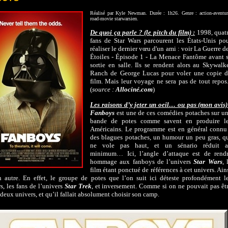
Réalisé par Kyle Newman. Durée : 1h26. Genre : action-aventur
road-movie starwarsien.
De quoi ça parle ? (le pitch du film) :
1998, quat
fans de Star Wars parcourent les États-Unis po
réaliser le dernier vœu d'un ami : voir La Guerre d
Étoiles - Épisode 1 - La Menace Fantôme avant 
sortie en salle. Ils se rendent alors au Skywalk
Ranch de George Lucas pour voler une copie 
film. Mais leur voyage ne sera pas de tout repos.
(
source :
Allociné.com
)
Les raisons d’y jeter un oeil… ou pas (mon avis)
Fanboys
est une de ces comédies potaches sur u
bande de potes comme savent en produire l
Américains. Le programme est en général connu
des blagues potaches, un humour un peu gras, q
ne vole pas haut, et un sénario réduit 
minimum… Ici, l’angle d’attaque est de rend
hommage aux fanboys de l’univers
Star Wars
, 
film étant ponctué de références à cet univers. Ain
 autre. En effet, le groupe de potes que l’on suit ici déteste profondément l
s, les fans de l’univers
Star Trek
, et inversement. Comme si on ne pouvait pas êt
 deux univers, et qu’il fallait absolument choisir son camp.