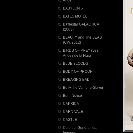
Angel
BABYLON 5
BATES MOTEL
Battlestar GALACTICA
(2003)
BEAUTY and The BEAST
(CW, 2012)
BIRDS OF PREY (Les
Anges de la Nuit)
BLUE BLOODS
BODY OF PROOF
BREAKING BAD
Buffy, the Vampire-Slayer
Burn Notice
CAPRICA
CARNIVALE
CASTLE
Ce blog. Généralités,
humeurs...