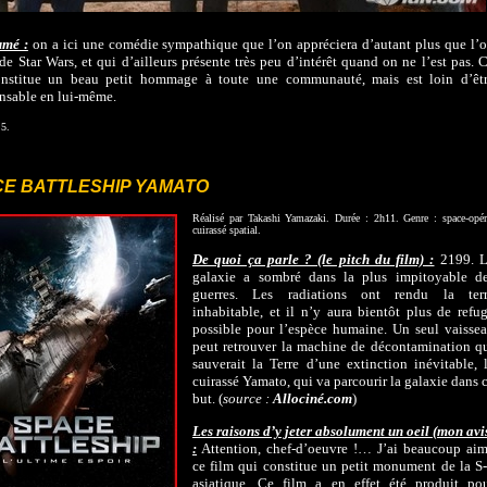
umé :
on a ici une comédie sympathique que l’on appréciera d’autant plus que l’
 de Star Wars, et qui d’ailleurs présente très peu d’intérêt quand on ne l’est pas. 
onstitue un beau petit hommage à toute une communauté, mais est loin d’êt
nsable en lui-même.
 5.
E BATTLESHIP YAMATO
Réalisé par Takashi Yamazaki. Durée : 2h11. Genre : space-opér
cuirassé spatial.
De quoi ça parle ? (le pitch du film) :
2199. 
galaxie a sombré dans la plus impitoyable d
guerres. Les radiations ont rendu la ter
inhabitable, et il n’y aura bientôt plus de refu
possible pour l’espèce humaine. Un seul vaisse
peut retrouver la machine de décontamination q
sauverait la Terre d’une extinction inévitable, 
cuirassé Yamato, qui va parcourir la galaxie dans 
but. (
source :
Allociné.com
)
Les raisons d’y jeter absolument un oeil (mon avi
:
Attention, chef-d’oeuvre !… J’ai beaucoup ai
ce film qui constitue un petit monument de la S
asiatique. Ce film a en effet été produit po