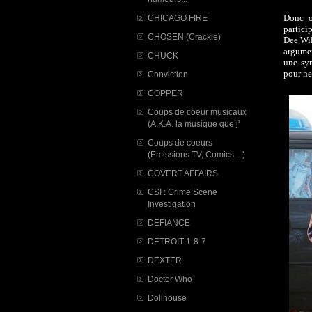
Donc o
CHICAGO FIRE
partici
CHOSEN (Crackle)
Dee Wil
argumen
CHUCK
une sy
pour ne
Conviction
COPPER
Coups de coeur musicaux
(A.K.A. la musique que j'
Coups de coeurs
(Emissions TV, Comics... )
COVERT AFFAIRS
CSI : Crime Scene
Investigation
DEFIANCE
DETROIT 1-8-7
DEXTER
Doctor Who
Dollhouse