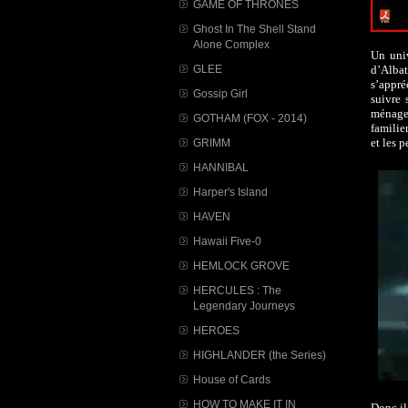
GAME OF THRONES
Ghost In The Shell Stand
Alone Complex
Un uni
d’Alba
GLEE
s’appré
Gossip Girl
suivre 
ménage 
GOTHAM (FOX - 2014)
familie
et les 
GRIMM
HANNIBAL
Harper's Island
HAVEN
Hawaii Five-0
HEMLOCK GROVE
HERCULES : The
Legendary Journeys
HEROES
HIGHLANDER (the Series)
House of Cards
HOW TO MAKE IT IN
Donc il