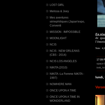
LOST GIRL
Melissa & Joey
Mes aventures
sériephiliques (Japan'expo,
Conventi
MISSION : IMPOSSIBLE
En rés
de qua
MOONLIGHT
l’émoti
NCIS
Note : 4,5
NCIS : NEW ORLEANS
(CBS - 2014)
17:09 
NCIS LOS ANGELES
space b
NIKITA (2010)
trek
,
kr
NIKITA -La Femme NIKITA -
lundi,
1997)
NOWHERE MAN
Veron
ONCE UPON A TIME
ONCE UPON A TIME IN
WONDERLAND