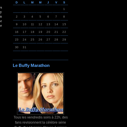
D
L
M
M
J
V
S
es
1
ly
un
2
3
4
5
6
7
8
ue
9
10
11
12
13
14
15
ne
16
17
18
19
20
21
22
23
24
25
26
27
28
29
30
31
Le Buffy Marathon
Tous les vendredis soirs à 22h, des
fans revisionnent la célèbre série