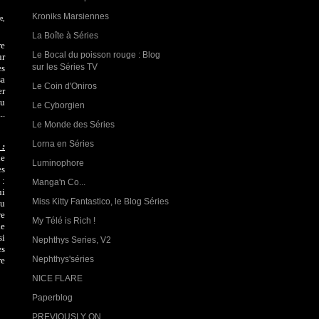
Kroniks Marsiennes
e,
La Boîte à Séries
re
Le Bocal du poisson rouge : Blog
ur
sur les Séries TV
es
sa
Le Coin d'Oniros
er
du
Le Cyborgien
..
Le Monde des Séries
Lorna en Séries
 :
ne
Luminophore
es
 :
Manga'n Co...
ui
Miss Kitty Fantastico, le Blog Séries
au
re
My Télé is Rich !
le
si
Nephthys Series, V2
es
Nephthys'séries
re
NICE FLARE
Paperblog
PREVIOUSLY ON