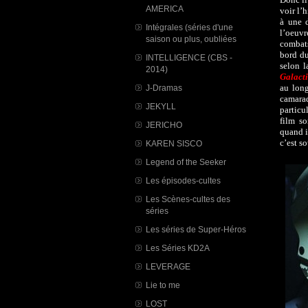
AMERICA
voir l’
à une d
Intégrales (séries d'une
l’oeuvr
saison ou plus, oubliées
combats
bord du
INTELLIGENCE (CBS -
selon l
2014)
Galact
au long
J-Dramas
camarad
JEKYLL
particu
film so
JERICHO
quand i
c’est so
KAREN SISCO
Legend of the Seeker
Les épisodes-cultes
Les Scènes-cultes des
séries
Les séries de Super-Héros
Les Séries KD2A
LEVERAGE
Lie to me
LOST