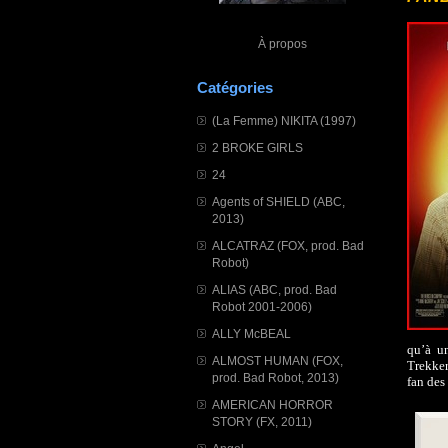
À propos
Catégories
(La Femme) NIKITA (1997)
2 BROKE GIRLS
24
Agents of SHIELD (ABC,
2013)
ALCATRAZ (FOX, prod. Bad
Robot)
ALIAS (ABC, prod. Bad
Robot 2001-2006)
ALLY McBEAL
qu’à un
ALMOST HUMAN (FOX,
Trekker
prod. Bad Robot, 2013)
fan des
AMERICAN HORROR
STORY (FX, 2011)