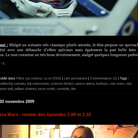
umé :
Malgré un scénario très classique plutôt attendu, le film propose un spectac
lité avec une débauche d’effets spéciaux mais également la part belle faite
on. Le tout constitue un très beau divertissement, malgré quelques longueurs parfoi
 / 5.
Publié dans
Films (au cinéma, ou en DVD)
|
Lien permanent
|
Commentaires (2)
| Tags :
attleship yamato
,
leiji matsumoto
,
science-diction
,
space-opéra
,
fanboys
,
star wars
,
star
isten bell
,
william shatner
,
kevin smith
,
comédie
,
film
 02 novembre 2009
ica Mars : review des épisodes 2.09 et 2.10