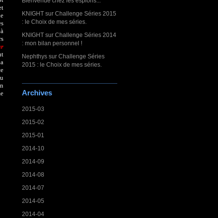
Bienvenue chez les espions...
et
KNIGHT
sur
Challenge Séries 2015
de
: le Choix de mes séries.
es
 à
KNIGHT
sur
Challenge Séries 2014
rs
: mon bilan personnel !
ar
ut
Nephthys
sur
Challenge Séries
la
2015 : le Choix de mes séries.
ce
du
on
Archives
me
2015-03
2015-02
2015-01
2014-10
2014-09
2014-08
2014-07
2014-05
2014-04