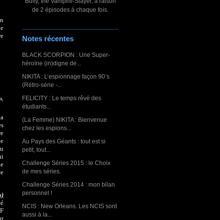
Buffy, the Vampire-Slayer, à raison
de 2 épisodes à chaque fois.
on
Ce
re
Notes récentes
BLACK SCORPION : Une Super-
héroïne (in)digne de...
NIKITA : L’espionnage façon 90’s
(Rétro-série -...
FELICITY : Le temps rêvé des
a,
étudiants...
La
(La Femme) NIKITA : Bienvenue
es
chez les espions...
re
ge
Au Pays des Géants : tout est si
au
petit, tout...
ui
Challenge Séries 2015 : le Choix
le
de mes séries.
ce
Challenge Séries 2014 : mon bilan
personnel !
s)
mé
NCIS : New Orleans. Les NCIS sont
-F
aussi à la...
ur