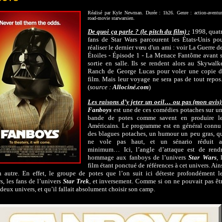
Réalisé par Kyle Newman. Durée : 1h26. Genre : action-aventur
road-movie starwarsien.
De quoi ça parle ? (le pitch du film) :
1998, quat
fans de Star Wars parcourent les États-Unis po
réaliser le dernier vœu d'un ami : voir La Guerre d
Étoiles - Épisode 1 - La Menace Fantôme avant 
sortie en salle. Ils se rendent alors au Skywalk
Ranch de George Lucas pour voler une copie 
film. Mais leur voyage ne sera pas de tout repos.
(
source :
Allociné.com
)
Les raisons d’y jeter un oeil… ou pas (mon avis)
Fanboys
est une de ces comédies potaches sur u
bande de potes comme savent en produire l
Américains. Le programme est en général connu
des blagues potaches, un humour un peu gras, q
ne vole pas haut, et un sénario réduit 
minimum… Ici, l’angle d’attaque est de rend
hommage aux fanboys de l’univers
Star Wars
, 
film étant ponctué de références à cet univers. Ain
 autre. En effet, le groupe de potes que l’on suit ici déteste profondément l
s, les fans de l’univers
Star Trek
, et inversement. Comme si on ne pouvait pas êt
 deux univers, et qu’il fallait absolument choisir son camp.