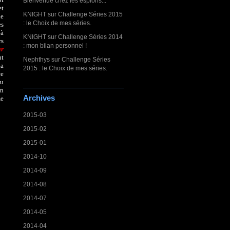
Bienvenue chez les espions...
et
KNIGHT
sur
Challenge Séries 2015
de
: le Choix de mes séries.
es
 à
KNIGHT
sur
Challenge Séries 2014
rs
: mon bilan personnel !
ar
ut
Nephthys
sur
Challenge Séries
la
2015 : le Choix de mes séries.
ce
du
on
Archives
me
2015-03
2015-02
2015-01
2014-10
2014-09
2014-08
2014-07
2014-05
2014-04