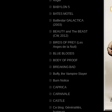
Angel
BABYLON 5
BATES MOTEL
Battlestar GALACTICA
(2003)
BEAUTY and The BEAST
(CW, 2012)
BIRDS OF PREY (Les
Anges de la Nuit)
BLUE BLOODS
BODY OF PROOF
BREAKING BAD
Buffy, the Vampire-Slayer
Burn Notice
CAPRICA
CARNIVALE
CASTLE
Ce blog. Généralités,
humeurs...