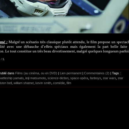
umé :
Malgré un scénario très classique plutôt attendu, le film propose un spectac
lité avec une débauche d’effets spéciaux mais également la part belle faite
on. Le tout constitue un très beau divertissement, malgré quelques longueurs parfoi
 / 5.
Publié dans
Films (au cinéma, ou en DVD)
|
Lien permanent
|
Commentaires (2)
| Tags :
attleship yamato
,
leiji matsumoto
,
science-diction
,
space-opéra
,
fanboys
,
star wars
,
star
isten bell
,
william shatner
,
kevin smith
,
comédie
,
film