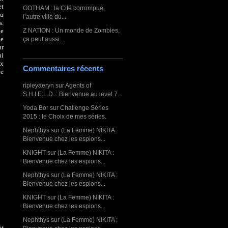
et
GOTHAM : la Cité corrompue,
eu
l’autre ville du...
s.
ge
Z NATION : Un monde de Zombies,
ge
ça peut aussi...
ur
ui
ux
Commentaires récents
re
ripleyaeryn
sur
Agents of
S.H.I.E.L.D. : Bienvenue au level 7...
Yoda Bor
sur
Challenge Séries
2015 : le Choix de mes séries.
Nephthys
sur
(La Femme) NIKITA :
Bienvenue chez les espions...
KNIGHT
sur
(La Femme) NIKITA :
Bienvenue chez les espions...
Nephthys
sur
(La Femme) NIKITA :
Bienvenue chez les espions...
KNIGHT
sur
(La Femme) NIKITA :
Bienvenue chez les espions...
Nephthys
sur
(La Femme) NIKITA :
ôt