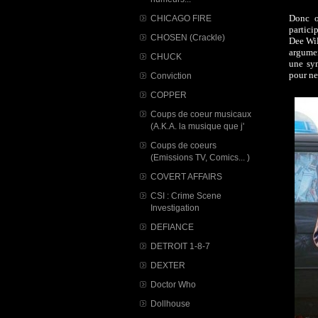
Donc o
CHICAGO FIRE
partici
CHOSEN (Crackle)
Dee Wil
argumen
CHUCK
une sy
pour ne
Conviction
COPPER
Coups de coeur musicaux
(A.K.A. la musique que j'
Coups de coeurs
(Emissions TV, Comics... )
COVERT AFFAIRS
CSI : Crime Scene
Investigation
DEFIANCE
DETROIT 1-8-7
DEXTER
Doctor Who
Dollhouse