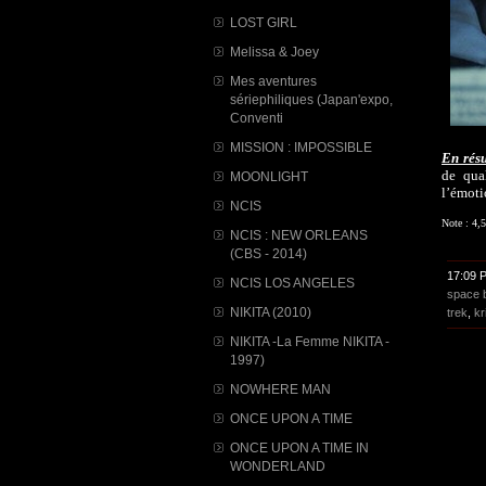
LOST GIRL
Melissa & Joey
Mes aventures
sériephiliques (Japan'expo,
Conventi
MISSION : IMPOSSIBLE
En rés
de qua
MOONLIGHT
l’émoti
NCIS
Note : 4,5
NCIS : NEW ORLEANS
(CBS - 2014)
17:09 
NCIS LOS ANGELES
space b
NIKITA (2010)
trek
,
kr
NIKITA -La Femme NIKITA -
1997)
NOWHERE MAN
ONCE UPON A TIME
ONCE UPON A TIME IN
WONDERLAND