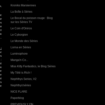
Kroniks Marsiennes
e,
La Boîte à Séries
re
Le Bocal du poisson rouge : Blog
ur
sur les Séries TV
es
sa
Le Coin d'Oniros
er
du
Le Cyborgien
..
Le Monde des Séries
Lorna en Séries
 :
ne
Luminophore
es
 :
Manga'n Co...
ui
Miss Kitty Fantastico, le Blog Séries
au
re
My Télé is Rich !
le
si
Nephthys Series, V2
es
Nephthys'séries
re
NICE FLARE
Paperblog
PREVIOUSLY ON