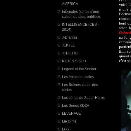
AMERICA
voir l’
à une d
Intégrales (séries d'une
l’oeuvr
saison ou plus, oubliées
combats
bord du
INTELLIGENCE (CBS -
selon l
2014)
Galact
au long
J-Dramas
camarad
JEKYLL
particu
film so
JERICHO
quand i
c’est so
KAREN SISCO
Legend of the Seeker
Les épisodes-cultes
Les Scènes-cultes des
séries
Les séries de Super-Héros
Les Séries KD2A
LEVERAGE
Lie to me
LOST