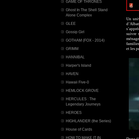
GAME OF THRONES
Ghost In The Shell Stand
Alone Complex
Un uni
d’Alba
GLEE
s’appré
Gossip Girl
suivre 
ménage 
GOTHAM (FOX - 2014)
familie
et les 
GRIMM
HANNIBAL
Harper's Island
HAVEN
Hawaii Five-0
HEMLOCK GROVE
HERCULES : The
Legendary Journeys
HEROES
HIGHLANDER (the Series)
House of Cards
HOW TO MAKE IT IN
Donc il