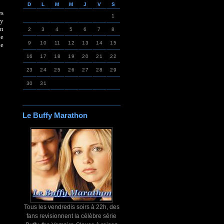
D
L
M
M
J
V
S
es
1
ly
un
2
3
4
5
6
7
8
ue
9
10
11
12
13
14
15
ne
16
17
18
19
20
21
22
23
24
25
26
27
28
29
30
31
Le Buffy Marathon
Tous les vendredis soirs à 22h, des
fans revisionnent la célèbre série