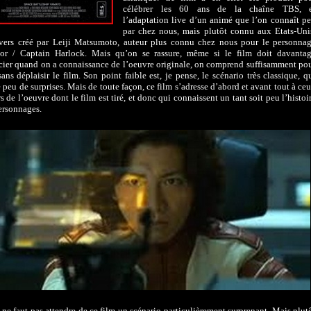
célébrer les 60 ans de la chaîne TBS, 
l’adaptation live d’un animé que l’on connaît p
par chez nous, mais plutôt connu aux Etats-Uni
vers créé par Leiji Matsumoto, auteur plus connu chez nous pour le personna
tor / Captain Harlock. Mais qu’on se rassure, même si le film doit davanta
cier quand on a connaissance de l’oeuvre originale, on comprend suffisamment po
sans déplaisir le film. Son point faible est, je pense, le scénario très classique, q
peu de surprises. Mais de toute façon, ce film s’adresse d’abord et avant tout à ce
rs de l’oeuvre dont le film est tiré, et donc qui connaissent un tant soit peu l’histoi
personnages.
 ne faut pas attendre de ce film un scénario particulièrement surprenant. Mais plut