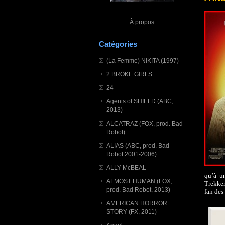
À propos
Catégories
(La Femme) NIKITA (1997)
2 BROKE GIRLS
24
Agents of SHIELD (ABC,
2013)
ALCATRAZ (FOX, prod. Bad
Robot)
ALIAS (ABC, prod. Bad
Robot 2001-2006)
ALLY McBEAL
qu’à un
ALMOST HUMAN (FOX,
Trekker
prod. Bad Robot, 2013)
fan des
AMERICAN HORROR
STORY (FX, 2011)