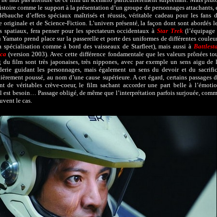
histoire comme le support à la présentation d’un groupe de personnages attachants, 
ébauche d’effets spéciaux maîtrisés et réussis, véritable cadeau pour les fans 
e originale et de Science-Fiction. L’univers présenté, la façon dont sont abordés l
 spatiaux, fera penser pour les spectateurs occidentaux à
Star Trek
(l’équipage
 Yamato prend place sur la passerelle et porte des uniformes de différentes couleu
a spécialisation comme à bord des vaisseaux de Starfleet), mais aussi à
Battlest
ica
(version 2003). Avec cette différence fondamentale que les valeurs prônées to
 du film sont très japonaises, très nippones, avec par exemple un sens aigu de 
erie guidant les personnages, mais également un sens du devoir et du sacrifi
lièrement poussé, au nom d’une cause supérieure. A cet égard, certains passages 
nt de véritables crève-coeur, le film sachant accorder une part belle à l’émoti
l est besoin… Passage obligé, de même que l’interprétation parfois surjouée, com
uvent le cas.