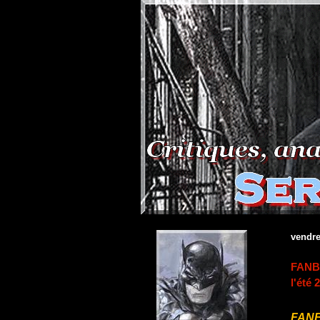
vendre
FANBO
l'été 
FAN