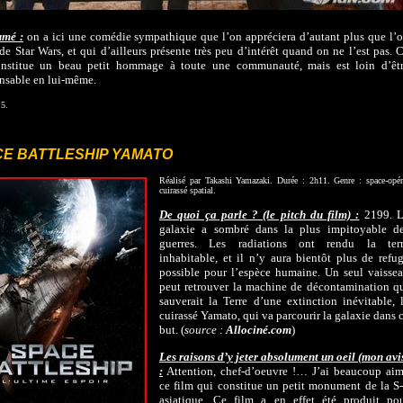
umé :
on a ici une comédie sympathique que l’on appréciera d’autant plus que l’
 de Star Wars, et qui d’ailleurs présente très peu d’intérêt quand on ne l’est pas. 
onstitue un beau petit hommage à toute une communauté, mais est loin d’êt
nsable en lui-même.
 5.
E BATTLESHIP YAMATO
Réalisé par Takashi Yamazaki. Durée : 2h11. Genre : space-opér
cuirassé spatial.
De quoi ça parle ? (le pitch du film) :
2199. 
galaxie a sombré dans la plus impitoyable d
guerres. Les radiations ont rendu la ter
inhabitable, et il n’y aura bientôt plus de refu
possible pour l’espèce humaine. Un seul vaisse
peut retrouver la machine de décontamination q
sauverait la Terre d’une extinction inévitable, 
cuirassé Yamato, qui va parcourir la galaxie dans 
but. (
source :
Allociné.com
)
Les raisons d’y jeter absolument un oeil (mon avi
:
Attention, chef-d’oeuvre !… J’ai beaucoup ai
ce film qui constitue un petit monument de la S
asiatique. Ce film a en effet été produit po