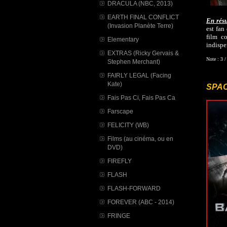
DRACULA (NBC, 2013)
EARTH FINAL CONFLICT
En rés
(Invasion Planète Terre)
est fan
film c
Elementary
indispe
EXTRAS (Ricky Gervais &
Note : 3 /
Stephen Merchant)
FAIRLY LEGAL (Facing
Kate)
SPAC
Fais Pas Ci, Fais Pas Ca
Farscape
FELICITY (WB)
Films (au cinéma, ou en
DVD)
FIREFLY
FLASH
FLASH-FORWARD
FOREVER (ABC - 2014)
FRINGE