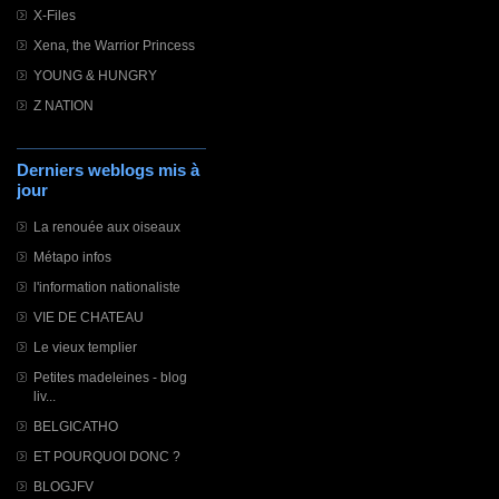
X-Files
Xena, the Warrior Princess
YOUNG & HUNGRY
Z NATION
Derniers weblogs mis à
jour
La renouée aux oiseaux
Métapo infos
l'information nationaliste
VIE DE CHATEAU
Le vieux templier
Petites madeleines - blog
liv...
BELGICATHO
ET POURQUOI DONC ?
BLOGJFV