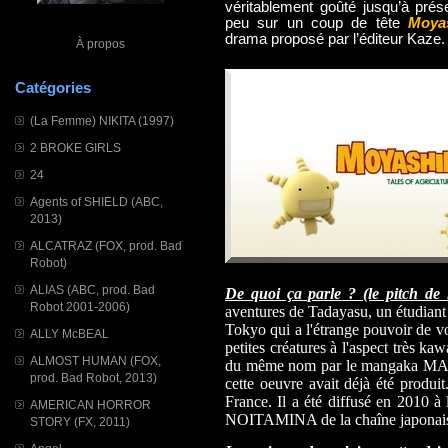
véritablement goûté jusqu’à prés
peu sur un coup de tête
Moyas
drama proposé par l’éditeur Kaze.
À propos
Catégories
(La Femme) NIKITA (1997)
2 BROKE GIRLS
24
Agents of SHIELD (ABC,
2013)
ALCATRAZ (FOX, prod. Bad
Robot)
ALIAS (ABC, prod. Bad
De quoi ça parle ? (le pitch de l
Robot 2001-2006)
aventures de Tadayasu, un étudiant 
Tokyo qui a l'étrange pouvoir de voi
ALLY McBEAL
petites créatures à l'aspect très kaw
ALMOST HUMAN (FOX,
du même nom par le mangaka M
prod. Bad Robot, 2013)
cette oeuvre avait déjà été produ
France. Il a été diffusé en 2010 à 
AMERICAN HORROR
NOITAMINA de la chaîne japonais
STORY (FX, 2011)