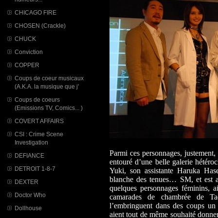
CHICAGO FIRE
CHOSEN (Crackle)
CHUCK
Conviction
COPPER
Coups de coeur musicaux
(A.K.A. la musique que j'
Coups de coeurs
(Emissions TV, Comics... )
COVERT AFFAIRS
CSI : Crime Scene
Investigation
Parmi ces personnages, justement
DEFIANCE
entouré d’une belle galerie hétéroc
DETROIT 1-8-7
Yuki, son assistante Haruka Has
blanche des tenues… SM, et est a
DEXTER
quelques personnages féminins, a
Doctor Who
camarades de chambrée de Tad
l’embringuent dans des coups un p
Dollhouse
aient tout de même souhaité donn