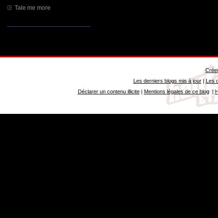
Tale me more
Créer
Les derniers blogs mis à jour
|
Les d
Déclarer un contenu illicite
|
Mentions légales de ce blog
|
H