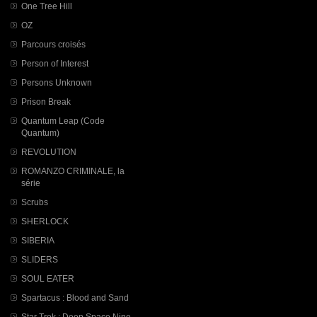
One Tree Hill
OZ
Parcours croisés
Person of Interest
Persons Unknown
Prison Break
Quantum Leap (Code
Quantum)
REVOLUTION
ROMANZO CRIMINALE, la
série
Scrubs
SHERLOCK
SIBERIA
SLIDERS
SOUL EATER
Spartacus : Blood and Sand
Star Trek : Deep Space Nine