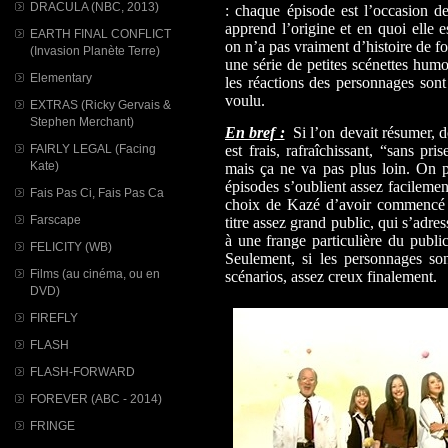
DRACULA (NBC, 2013)
: chaque épisode est l’occasion d
apprend l’origine et en quoi elle
EARTH FINAL CONFLICT
on n’a pas vraiment d’histoire de fo
(Invasion Planète Terre)
une série de petites scénettes hu
Elementary
les réactions des personnages sont 
voulu.
EXTRAS (Ricky Gervais &
Stephen Merchant)
En bref :
Si l’on devait résumer, 
est frais, rafraîchissant, “sans pr
FAIRLY LEGAL (Facing
Kate)
mais ça ne va pas plus loin. On
épisodes s’oublient assez facileme
Fais Pas Ci, Fais Pas Ca
choix de Kazé d’avoir commencé 
Farscape
titre assez grand public, qui s’adr
à une frange particulière du publ
FELICITY (WB)
Seulement, si les personnages son
Films (au cinéma, ou en
scénarios, assez creux finalement.
DVD)
FIREFLY
FLASH
FLASH-FORWARD
FOREVER (ABC - 2014)
FRINGE