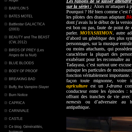
Angel
Les raisons de se laisser attendr
sur la série) :
Alors m’attaquer à po
BABYLON 5
Pourquoi ? Hé bien comme c’est l’
BATES MOTEL
les pilotes des dramas adaptant
Bl
dont j’avais lu le début de la version
Battlestar GALACTICA
est bon ou pas, faute de point d
(2003)
parler.
MOYASHIMON
, autre a
BEAUTY and The BEAST
d’abord un générique des plus sym
(CW, 2012)
personnages, sur la musique entraîn
ou moins attachants, qui possèdent
BIRDS OF PREY (Les
caractériser la plupart des per
Anges de la Nuit)
exubérant pour les reconnaître au
BLUE BLOODS
Tadayasu, c’est surtout une excuse à
puisque les particules de moisissure
BODY OF PROOF
fonction véritablement importante. 
BREAKING BAD
façon toute mignonne, voire ir
agriculture
est un
J-drama
comp
Buffy, the Vampire-Slayer
conducteur entre les épisodes : t
Burn Notice
offrant des tranches de vie ave
nemesis
ou d’adversaire au hé
CAPRICA
antipathique.
CARNIVALE
CASTLE
Ce blog. Généralités,
humeurs...