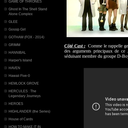
GAME OF THRONES
Ghost In The Shell Stand
Alone Complex
GLEE
Gossip Girl
GOTHAM (FOX - 2014)
GRIMM
Côté Cast :
Comme le rappelle gen
des arguments principaux de ce 
HANNIBAL
séduisant membre du groupe D-Boys
Harper's Island
HAVEN
Hawaii Five-0
HEMLOCK GROVE
HERCULES : The
Legendary Journeys
HEROES
HIGHLANDER (the Series)
House of Cards
HOW TO MAKE IT IN