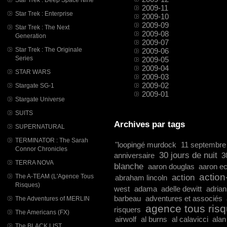
2009-11
Star Trek : Enterprise
2009-10
2009-09
Star Trek : The Next
2009-08
Generation
2009-07
Star Trek : The Originale
2009-06
Series
2009-05
2009-04
STAR WARS
2009-03
2009-02
Stargate SG-1
2009-01
Stargate Universe
SUITS
Archives par tags
SUPERNATURAL
TERMINATOR : The Sarah
"loopingé murdock
11 septembre
Connor Chronicles
30 jours de nuit
anniversaire
3
TERRA NOVA
blanche
aaron douglas
aaron ec
action
action
The A-TEAM (L'Agence Tous
abraham lincoln
Risques)
west
adama
adelle dewitt
adria
barbeau
adventures et associés
The Adventures of MERLIN
agence tous ris
risquers
The Americans (FX)
airwolf
al burns
al calavicci
alan
The BLACK LIST