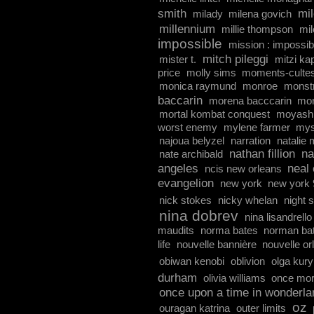
smith
mi
milady
milena govich
millennium
millie thompson
mil
impossible
mission : impossib
mitch pileggi
mister t.
mitzi ka
price
molly sims
moments-culte
monica raymund
monroe
monst
baccarin
morena bacccarin
mor
mortal kombat conquest
moyash
worst enemy
mylene farmer
mys
najoua belyzel
narration
natalie 
nathan fillion
na
nate archibald
angeles
neal 
ncis new orleans
evangelion
new york
new york 
nick stokes
nicky whelan
night s
nina dobrev
nina lisandrello
maudits
norma bates
norman ba
life
nouvelle bannière
nouvelle or
obiwan kenobi
oblivion
olga kury
durham
olivia williams
once more
once upon a time in wonderla
oz
ouragan katrina
outer limits