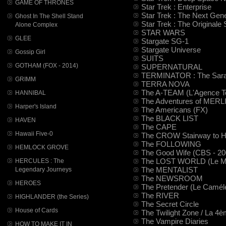
GAME OF THRONES
Star Trek : Enterprise
Star Trek : The Next Gene
Ghost In The Shell Stand
Star Trek : The Originale 
Alone Complex
STAR WARS
GLEE
Stargate SG-1
Stargate Universe
Gossip Girl
SUITS
GOTHAM (FOX - 2014)
SUPERNATURAL
TERMINATOR : The Sarah
GRIMM
TERRA NOVA
The A-TEAM (L'Agence T
HANNIBAL
The Adventures of MERL
Harper's Island
The Americans (FX)
The BLACK LIST
HAVEN
The CAPE
Hawaii Five-0
The CROW Stairway to 
The FOLLOWING
HEMLOCK GROVE
The Good Wife (CBS - 20
The LOST WORLD (Le Mon
HERCULES : The
The MENTALIST
Legendary Journeys
The NEWSROOM
HEROES
The Pretender (Le Camél
The RIVER
HIGHLANDER (the Series)
The Secret Circle
House of Cards
The Twilight Zone / La 4
The Vampire Diaries
HOW TO MAKE IT IN