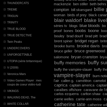
THUNDERCATS
mackenzie
ben stiller
beth behrs
billie
compton
bill skarsgard
TREME
woman
birds of prey
black cana
TRIGUN
blair waldorf
blake live
TRINITY
blue bloods
séries tv
blogs
bo
TRUE BLOOD
boobs
boone
proof
bones
boo
TRUE DETECTIVE
bouley
brad dourif
brad pitt
brad
bridget regan
brent spiner
brit
Twin Peaks
brooke davis
brooke burns
bro
UNDERCOVERS
bruce greenwood
bruce geller
UNFORGETTABLE
bryan cranston
salomone
brya
UTOPIA (série britannique)
buffy s
buffy memories
V (2009)
buffy the vampire-slauer
buffy th
vampire-slayer
Veronica Mars
burn noti
l'air
callen g.
caméléon
camelot
Video Games Player : mes
caprica
coups de coeur vidéo-ludi
captain america
captai
caraïbes offshore
caravane de l'
VIKINGS
carlos ezquerra
carlton shaw
ca
WALKING DEAD, The
c
carrie welles
carrie-ann moss
catherine tate
WHITE COLLAR
catherine wi