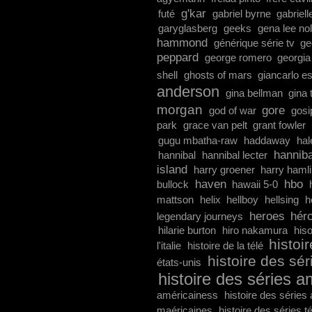
g'kar
futé
gabriel byrne
gabriel
garyglasberg
geeks
gena lee nol
hammond
générique série tv
ge
peppard
george romero
georgi
shell
ghosts of mars
giancarlo e
anderson
gina bellman
gina 
morgan
gore
god of war
gosip
park
grace van pelt
grant fowler
gugu mbatha-raw
haddaway
hal
hanniba
hannibal
hannibal lecter
island
harry groener
harry haml
haven
hbo
bullock
hawaii 5-0
mattson
helix
hellboy
hellsing
h
heroes
hér
legendary journeys
hilarie burton
hiro nakamura
hiso
histoir
l'italie
histoire de la télé
histoire des sér
états-unis
histoire des séries a
américainess
histoire des séries
maéricaines
histoire des séries t