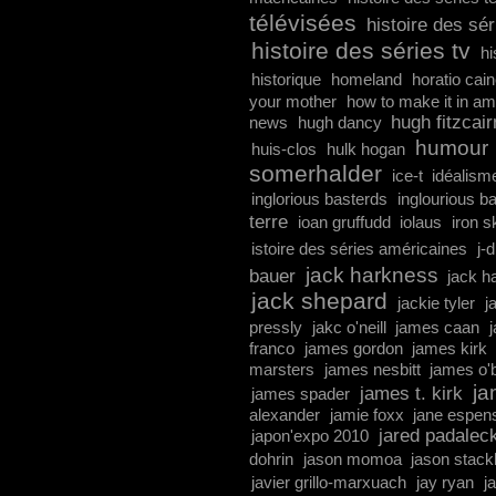
télévisées
histoire des sé
histoire des séries tv
hi
historique
homeland
horatio cai
your mother
how to make it in am
hugh fitzcair
news
hugh dancy
humour
huis-clos
hulk hogan
somerhalder
ice-t
idéalism
inglorious basterds
inglourious b
terre
ioan gruffudd
iolaus
iron s
istoire des séries américaines
j-
jack harkness
bauer
jack h
jack shepard
jackie tyler
j
pressly
jakc o'neill
james caan
franco
james gordon
james kirk
marsters
james nesbitt
james o'
ja
james t. kirk
james spader
alexander
jamie foxx
jane espen
jared padaleck
japon'expo 2010
dohrin
jason momoa
jason stac
javier grillo-marxuach
jay ryan
j