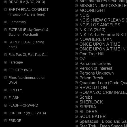
Mes aventures sériephili
DRACULA (NBC, 2013)
MISSION : IMPOSSIBLE
EARTH FINAL CONFLICT
MOONLIGHT
(Invasion Planète Terre)
NCIS
NCIS : NEW ORLEANS (
Elementary
NCIS LOS ANGELES
NIKITA (2010)
EXTRAS (Ricky Gervais &
NIKITA -La Femme NIKITA
Stephen Merchant)
NOWHERE MAN
FAIRLY LEGAL (Facing
ONCE UPON A TIME
Kate)
ONCE UPON A TIME I
One Tree Hill
Fais Pas Ci, Fais Pas Ca
OZ
Farscape
Parcours croisés
Person of Interest
FELICITY (WB)
Persons Unknown
Prison Break
Films (au cinéma, ou en
Quantum Leap (Code Qu
DVD)
REVOLUTION
FIREFLY
ROMANZO CRIMINALE, l
Scrubs
FLASH
SHERLOCK
FLASH-FORWARD
SIBERIA
SLIDERS
FOREVER (ABC - 2014)
SOUL EATER
Spartacus : Blood and Sa
FRINGE
Star Trek : Deep Space N