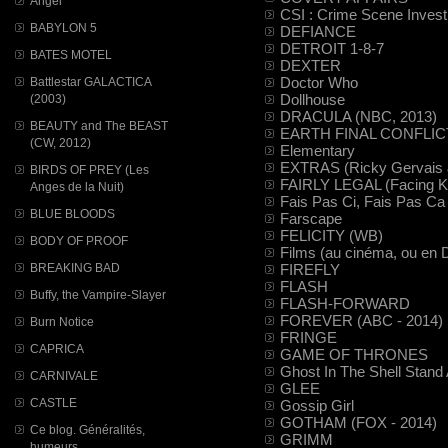
Angel
CSI : Crime Scene Invest
BABYLON 5
DEFIANCE
DETROIT 1-8-7
BATES MOTEL
DEXTER
Doctor Who
Battlestar GALACTICA
Dollhouse
(2003)
DRACULA (NBC, 2013)
BEAUTY and The BEAST
EARTH FINAL CONFLICT (
(CW, 2012)
Elementary
EXTRAS (Ricky Gervais 
BIRDS OF PREY (Les
FAIRLY LEGAL (Facing K
Anges de la Nuit)
Fais Pas Ci, Fais Pas Ca
BLUE BLOODS
Farscape
FELICITY (WB)
BODY OF PROOF
Films (au cinéma, ou en
FIREFLY
BREAKING BAD
FLASH
Buffy, the Vampire-Slayer
FLASH-FORWARD
FOREVER (ABC - 2014)
Burn Notice
FRINGE
CAPRICA
GAME OF THRONES
Ghost In The Shell Stand
CARNIVALE
GLEE
CASTLE
Gossip Girl
GOTHAM (FOX - 2014)
Ce blog. Généralités,
GRIMM
humeurs...