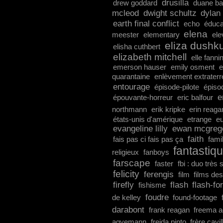
drusilla
drew goddard
duane ba
mcleod
dwight schultz
dylan
earth final conflict
echo
éduca
elena
meester
elementary
ele
eliza dushk
elisha cuthbert
elizabeth mitchell
elle fanni
emerson hauser
emily osment
e
quarantaine
enlèvement extraterr
entourage
épisode-pilote
épiso
e
épouvante-horreur
eric balfour
northmann
erik kripke
erin reaga
états-unis d'amérique
etrange
e
evangeline lilly
ewan mcgreg
faith
fais pas ci fais pas ça
fami
fantastiq
religieux
fanboys
farscape
faster
fbi : duo très 
felicity
ferengis
film
films de
firefly
flash
flash-fo
fishisme
foudre
de kelley
found-footage
darabont
frank reagan
freema 
agyemann
freida pinto
frère cavil