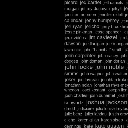
picard
jed bartlet
jeff daniels
j
j
morgan
jeffrey donovan
jekyll
jennifer morrison
jennifer o'dell
j
calendar
jenny humphrey
jen
jeri ryan
jericho
jerry bruckhe
jesse pinkman
jesse spencer
je
jim caviezel
jeux vidéos
jim 
dawson
joe flanigan
joe mangani
j
lawrence
john "hannibal" smith
john carpenter
john casey
john
doggett
john doman
john dorian
john locke
john noble
simms
john wagner
john watso
joker
jon favreau
jonahtan frake
jonathan nolan
jonathan rhys-me
whedon
josef kostant
joseph fie
josh charles
josh duhamel
josh h
joshua jackson
schwartz
dredd
judiciaire
julia louis-dreyfu
julie benz
juliet landau
justin cro
cliche
karen gillan
karen sisco
k
kate austen
kate
dennings