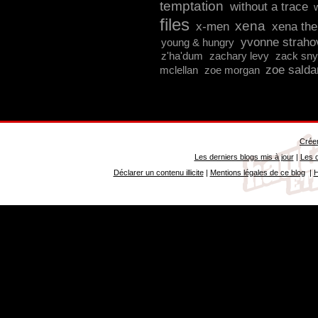
temptation
without a trace
files
xena
x-men
xena the
yvonne straho
young & hungry
z'ha'dum
zachary levy
zack sny
zoe sald
mclellan
zoe morgan
Créer
Les derniers blogs mis à jour
|
Les d
Déclarer un contenu illicite
|
Mentions légales de ce blog
|
H