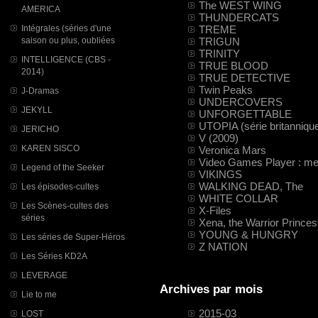
The WEST WING
AMERICA
THUNDERCATS
TREME
Intégrales (séries d'une
TRIGUN
saison ou plus, oubliées
TRINITY
INTELLIGENCE (CBS -
TRUE BLOOD
2014)
TRUE DETECTIVE
Twin Peaks
J-Dramas
UNDERCOVERS
JEKYLL
UNFORGETTABLE
UTOPIA (série britanniqu
JERICHO
V (2009)
KAREN SISCO
Veronica Mars
Video Games Player : mes
Legend of the Seeker
VIKINGS
WALKING DEAD, The
Les épisodes-cultes
WHITE COLLAR
Les Scènes-cultes des
X-Files
séries
Xena, the Warrior Prince
YOUNG & HUNGRY
Les séries de Super-Héros
Z NATION
Les Séries KD2A
LEVERAGE
Archives par mois
Lie to me
2015-03
LOST