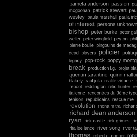
pamela anderson
passion
pa
patrick stewart
mcgoohan
pau
wesley
paula marshall
paula tri
of interest
persons unknow
bishop
peter burke
peter ga
weller
peter wingfield
peyton
phi
pierre boulle
pingouins de madag
policier
politi
dead
players
pop-rock
poppy mont
legacy
break
production i.g.
projet bla
quentin tarantino
quinn mallo
blakely
raul julia
réalité virtuelle
reboot
reddington
relic hunter
re
italienne
rencontres du 3ème typ
tenison
républicains
rescue me
revolution
rhona mitra
richar
richard dean anderson
ryan
rick castle
rick grimes
ri
river song
rita lee lance
river t
thomas
robe
robert c. cooper