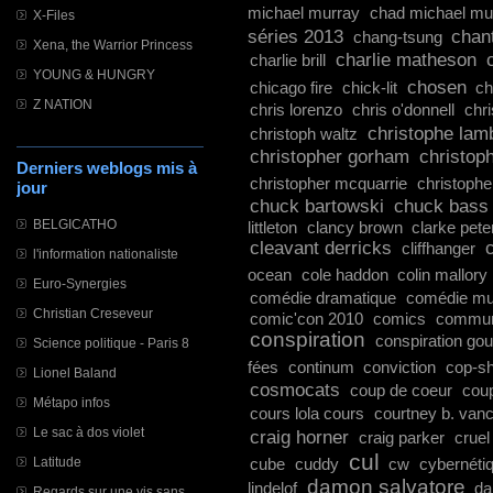
michael murray
chad michael mu
X-Files
séries 2013
chan
chang-tsung
Xena, the Warrior Princess
charlie matheson
charlie brill
YOUNG & HUNGRY
chosen
chicago fire
chick-lit
ch
Z NATION
chris lorenzo
chris o'donnell
chri
christophe lam
christoph waltz
christopher gorham
christop
Derniers weblogs mis à
christopher mcquarrie
christophe
jour
chuck bartowski
chuck bass
BELGICATHO
littleton
clancy brown
clarke pete
cleavant derricks
c
cliffhanger
l'information nationaliste
ocean
cole haddon
colin mallory
Euro-Synergies
comédie dramatique
comédie mu
Christian Creseveur
comic'con 2010
comics
commun
conspiration
conspiration go
Science politique - Paris 8
fées
continum
conviction
cop-s
Lionel Baland
cosmocats
coup de coeur
coup
Métapo infos
cours lola cours
courtney b. van
Le sac à dos violet
craig horner
craig parker
cruel
cul
cube
cuddy
cw
cybernéti
Latitude
damon salvatore
lindelof
da
Regards sur une vis sans