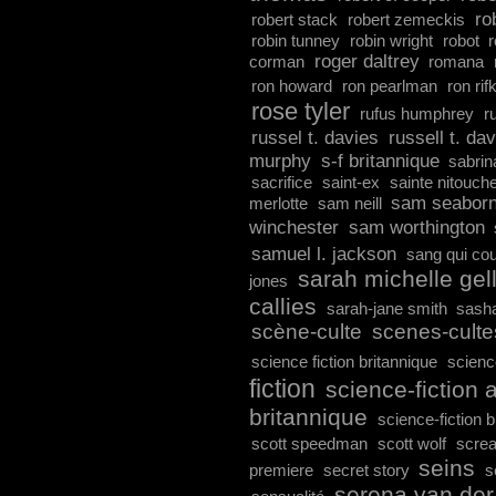
ro
robert stack
robert zemeckis
robin tunney
robin wright
robot
roger daltrey
corman
romana
ron howard
ron pearlman
ron rif
rose tyler
rufus humphrey
r
russel t. davies
russell t. da
murphy
s-f britannique
sabrin
sacrifice
saint-ex
sainte nitouch
sam seabor
merlotte
sam neill
winchester
sam worthington
samuel l. jackson
sang qui cou
sarah michelle gel
jones
callies
sarah-jane smith
sash
scène-culte
scenes-culte
science fiction britannique
scienc
fiction
science-fiction 
britannique
science-fiction b
scott speedman
scott wolf
scre
seins
premiere
secret story
s
serena van de