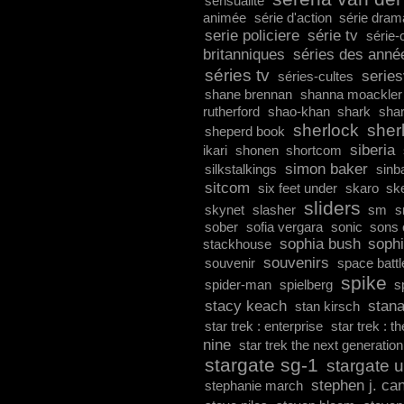
sensualité
animée
série d'action
série dram
serie policiere
série tv
série-
britanniques
séries des anné
séries tv
series
séries-cultes
shane brennan
shanna moackler
rutherford
shao-khan
shark
shar
sherlock
sher
sheperd book
siberia
ikari
shonen
shortcom
simon baker
silkstalkings
sinb
sitcom
six feet under
skaro
ske
sliders
skynet
slasher
sm
s
sober
sofia vergara
sonic
sons 
sophia bush
soph
stackhouse
souvenirs
souvenir
space batt
spike
spider-man
spielberg
s
stacy keach
stana
stan kirsch
star trek : enterprise
star trek : t
nine
star trek the next generation
stargate sg-1
stargate 
stephen j. can
stephanie march