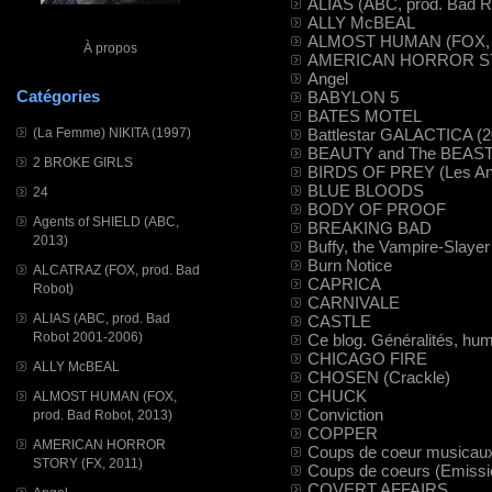
ALIAS (ABC, prod. Bad R
ALLY McBEAL
ALMOST HUMAN (FOX, pr
À propos
AMERICAN HORROR STO
Angel
Catégories
BABYLON 5
BATES MOTEL
Battlestar GALACTICA (2
(La Femme) NIKITA (1997)
BEAUTY and The BEAST 
2 BROKE GIRLS
BIRDS OF PREY (Les Ang
BLUE BLOODS
24
BODY OF PROOF
Agents of SHIELD (ABC,
BREAKING BAD
2013)
Buffy, the Vampire-Slayer
Burn Notice
ALCATRAZ (FOX, prod. Bad
CAPRICA
Robot)
CARNIVALE
ALIAS (ABC, prod. Bad
CASTLE
Robot 2001-2006)
Ce blog. Généralités, hum
CHICAGO FIRE
ALLY McBEAL
CHOSEN (Crackle)
CHUCK
ALMOST HUMAN (FOX,
Conviction
prod. Bad Robot, 2013)
COPPER
AMERICAN HORROR
Coups de coeur musicaux 
STORY (FX, 2011)
Coups de coeurs (Emissio
COVERT AFFAIRS