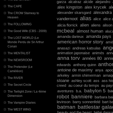
garza
alcatraz
alcide
alejandro
alex kingston
alex krycek
al
The CAPE
alexandra
alexander skarsgard
The CROW Stairway to
alias
Heaven
vandernoot
alice
alice
alien
The FOLLOWING
alicia florrick
aliens
alison
mcbeal
almost human
aluc
The Good Wife (CBS - 2009)
amanda pays
amanda darieux
The LOST WORLD (Le
american horror story
amé
Monde Perdu de Sir Arthur
ang
Conan
anasazi
andreas katsulas
animation japonaise
animés
ann
The MENTALIST
anna torv
années 80
anni
The NEWSROOM
antho
edwards
anthony quinn
The Pretender (Le
antoine de maximy
anya
apoc
Caméléon)
arkeley
armin shimerman
arnaq
The RIVER
sloane
ashley scott
ass
ass his
The Secret Circle
creed
au coeur du temps
au pay
babylon 5
ba
aventures
b.a.
The Twilight Zone / La 4ème
robot
banniere
Dimension
barbara ba
levinson
barry sonnenfeld
bart b
The Vampire Diaries
batman
battlestar gala
The WEST WING
beauty and the beast
bébé dansa