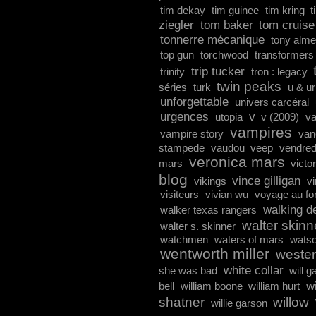
tim dekay
tim guinee
tim kring
t
ziegler
tom baker
tom cruise
tonnerre mécanique
tony alme
top gun
torchwood
transformers
trip tucker
trinity
tron : legacy
twin peaks
séries
turk
u & u
unforgettable
univers carcéral
urgences
v
utopia
v (2009)
va
vampires
vampire story
van
stampede
vaudou
veep
vendred
veronica mars
mars
victo
blog
vince gilligan
vikings
vi
visiteurs
vivian wu
voyage au fo
walking d
walker texas rangers
walter skinn
walter s. skinner
watchmen
waters of mars
wats
wentworth miller
weste
white collar
she was bad
will g
wi
bell
william boone
william hurt
shatner
willow
willie garson