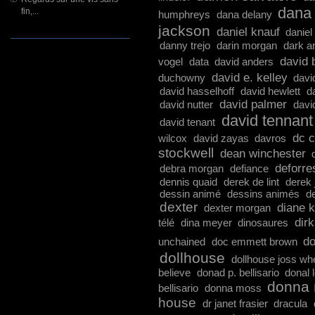
dana 
fin,...
humphreys
dana delany
jackson
daniel knauf
daniel
danny trejo
darin morgan
dark a
david 
vogel
data
david anders
david e. kelley
duchowny
davi
david hasselhoff
david hewlett
d
david palmer
david nutter
davi
david tennant
david tenant
dc 
wilcox
david zayas
davros
stockwell
dean winchester
deforre
debra morgan
defiance
dennis quaid
derek de lint
derek 
dessin animé
dessins animés
d
dexter
diane k
dexter morgan
dir
télé
dina meyer
dinosaures
do
unchained
doc emmett brown
dollhouse
dollhouse joss w
believe
donad p. bellisario
donal 
donna 
bellisario
donna moss
house
dr janet frasier
dracula