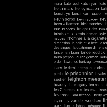
kate ryan
mara
kate reed
kate
keith mars
kelleyrisation
kell
keri russell
kensi blye
kenzi
k
kevin sorbo
kev
kevin spacey
kevn williamson
kiele sanchez
k
knight rider
kirk
klingons
koh-
kristin kreuk
kristin lehman
kyle
l'homme à la cigarette
risques
dimension
la belle et la bête
la f
des singes
la quatrième dimensi
lance reddick
lance henriksen
laura prepon
lauren german
laur
order
lawrence hertzog
lawrence
titans
le dernier rempart
le dictat
le prisonnier
perdu
le valet
leighton meester
seeker
l
headey
leo mcgarry
leo nash
les 7 mercenaires
les envahisse
leverage
liam neeson
liberty w
l
lily van der woodsen
taylor
park
lion-o
lisbon
littérature
ll 