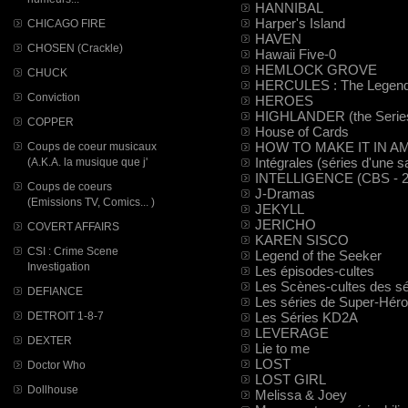
HANNIBAL
Harper's Island
CHICAGO FIRE
HAVEN
CHOSEN (Crackle)
Hawaii Five-0
HEMLOCK GROVE
CHUCK
HERCULES : The Legend
Conviction
HEROES
HIGHLANDER (the Serie
COPPER
House of Cards
HOW TO MAKE IT IN A
Coups de coeur musicaux
Intégrales (séries d'une s
(A.K.A. la musique que j'
INTELLIGENCE (CBS - 2
Coups de coeurs
J-Dramas
(Emissions TV, Comics... )
JEKYLL
JERICHO
COVERT AFFAIRS
KAREN SISCO
CSI : Crime Scene
Legend of the Seeker
Investigation
Les épisodes-cultes
Les Scènes-cultes des sé
DEFIANCE
Les séries de Super-Hér
Les Séries KD2A
DETROIT 1-8-7
LEVERAGE
DEXTER
Lie to me
LOST
Doctor Who
LOST GIRL
Dollhouse
Melissa & Joey