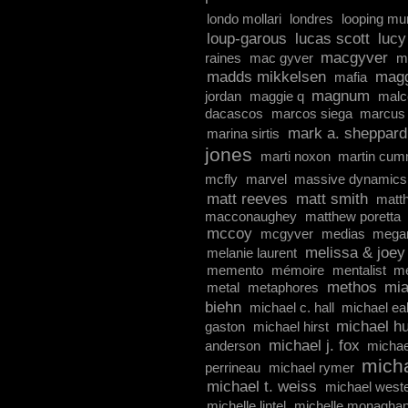
londo mollari
londres
looping mu
loup-garous
lucas scott
lucy
macgyver
raines
mac gyver
m
madds mikkelsen
magg
mafia
magnum
jordan
maggie q
malc
dacascos
marcos siega
marcus 
mark a. sheppard
marina sirtis
jones
marti noxon
martin cum
mcfly
marvel
massive dynamics
matt reeves
matt smith
matt
macconaughey
matthew poretta
mccoy
mcgyver
medias
mega
melissa & joey
melanie laurent
memento
mémoire
mentalist
m
methos
mia
metal
metaphores
biehn
michael c. hall
michael ea
michael hu
gaston
michael hirst
michael j. fox
anderson
michae
micha
perrineau
michael rymer
michael t. weiss
michael west
michelle lintel
michelle monagha