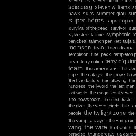
steve niles
steven bloom
steven 
spielberg
steven williams
s
hawk
suits
summer glau
su
super-héros
supercopter
survival of the dead
survivor
sus
symphonic m
sylvester stallone
penickett
tahmoh penikett
tarja 
momsen
teal'c
teen drama
templeton "futé" peck
templeton 
terry o'quin
nova
terry nation
team
the americans
the av
cape
the catalyst
the crow stair
the five doctors
the following
the
huntress
the l-word
the last man
lost world
the magnificent seven
the newsroom
the next doctor
the sh
the river
the secret circle
the twilight zone
people
the
the vampire-slayer
the vampires 
wing
the wire
third watch
t
thundercats
paradise
tia carrer