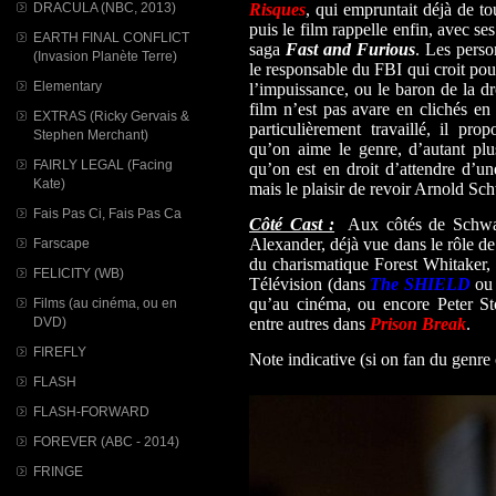
DRACULA (NBC, 2013)
Risques
, qui empruntait déjà de to
puis le film rappelle enfin, avec se
EARTH FINAL CONFLICT
saga
Fast and Furious
. Les perso
(Invasion Planète Terre)
le responsable du FBI qui croit pouv
Elementary
l’impuissance, ou le baron de la 
film n’est pas avare en clichés en
EXTRAS (Ricky Gervais &
particulièrement travaillé, il pr
Stephen Merchant)
qu’on aime le genre, d’autant p
FAIRLY LEGAL (Facing
qu’on est en droit d’attendre d’une
Kate)
mais le plaisir de revoir Arnold Sc
Fais Pas Ci, Fais Pas Ca
Côté Cast :
Aux côtés de Schwarz
Alexander, déjà vue dans le rôle d
Farscape
du charismatique Forest Whitaker, c
FELICITY (WB)
Télévision (dans
The SHIELD
o
qu’au cinéma, ou encore Peter S
Films (au cinéma, ou en
DVD)
entre autres dans
Prison Break
.
FIREFLY
Note indicative (si on fan du genr
FLASH
FLASH-FORWARD
FOREVER (ABC - 2014)
FRINGE