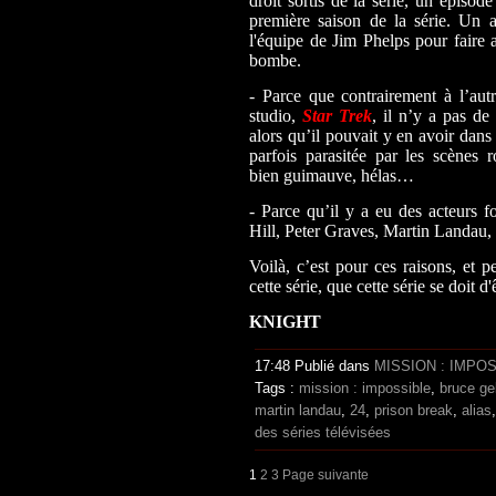
droit sortis de la série, un épisod
première saison de la série. Un 
l'équipe de Jim Phelps pour faire a
bombe.
- Parce que contrairement à l’au
studio,
Star Trek
, il n’y a pas d
alors qu’il pouvait y en avoir dans
parfois parasitée par les scène
bien guimauve, hélas…
- Parce qu’il y a eu des acteurs 
Hill, Peter Graves, Martin Landau
Voilà, c’est pour ces raisons, et p
cette série, que cette série se doit
KNIGHT
17:48 Publié dans
MISSION : IMPO
Tags :
mission : impossible
,
bruce gel
martin landau
,
24
,
prison break
,
alias
des séries télévisées
1
2
3
Page suivante