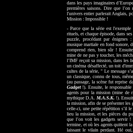
dans les pays imaginaires d’Europe 
premières saisons. Dire que l’on 
l'univers entier parlerait Anglais, p
Mission : Impossible !
- Parce que la série est l'exempl
rituels, et chaque épisode, dans se
puzzle, procédant par énigmes :
musique martiale en fond sonore, de
comprend rien, bien sûr ! Ensuite
mine de ne pas y toucher, les mécha
l’IMF reçoit sa mission, dans les li
un cinéma désaffecté, un toit d'im
cultes de la série, " Le message s’
un classique, connu de tous, même
(au passage, la scène fut reprise 
Gadget
!). Ensuite, le responsable 
agents pour la mission (mine de ri
mythique D.A.
M.A.S.K.
!). Ensuit
la mission, afin de se présenter le
celle-ci, une petite répétition s’il
lieu la mission, et les pièces du pu
que l’on voit les gadgets servir 
termine, et où les agents quittent la
laissant le vilain perdant. Hé oui