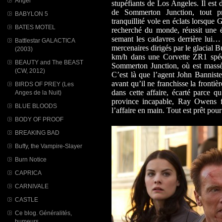
Angel
stupéfiants de Los Angeles. Il est d
de Sommerton Junction, tout pr
BABYLON 5
tranquillité vole en éclats lorsque 
BATES MOTEL
recherché du monde, réussit une 
semant les cadavres derrière lui…
Battlestar GALACTICA
mercenaires dirigés par le glacial Bu
(2003)
km/h dans une Corvette ZR1 spéci
BEAUTY and The BEAST
Sommerton Junction, où est massé 
(CW, 2012)
C’est là que l’agent John Banniste
avant qu’il ne franchisse la fronti
BIRDS OF PREY (Les
dans cette affaire, écarté parce q
Anges de la Nuit)
province incapable, Ray Owens fi
BLUE BLOODS
l’affaire en main. Tout est prêt pou
BODY OF PROOF
BREAKING BAD
Buffy, the Vampire-Slayer
Burn Notice
CAPRICA
CARNIVALE
CASTLE
Ce blog. Généralités,
humeurs...