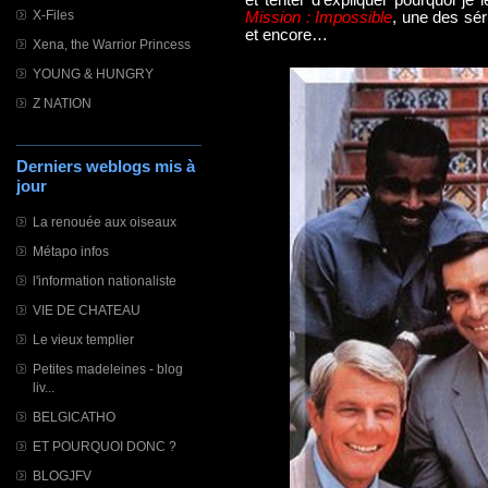
et tenter d’expliquer pourquoi j
X-Files
Mission : Impossible
, une des sér
et encore…
Xena, the Warrior Princess
YOUNG & HUNGRY
Z NATION
Derniers weblogs mis à
jour
La renouée aux oiseaux
Métapo infos
l'information nationaliste
VIE DE CHATEAU
Le vieux templier
Petites madeleines - blog
liv...
BELGICATHO
ET POURQUOI DONC ?
BLOGJFV