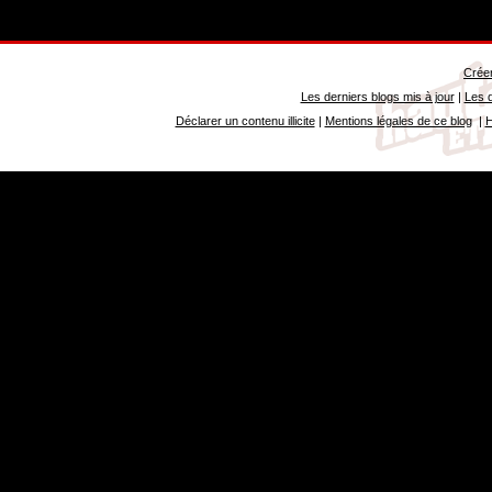
Créer
Les derniers blogs mis à jour
|
Les d
Déclarer un contenu illicite
|
Mentions légales de ce blog
|
H