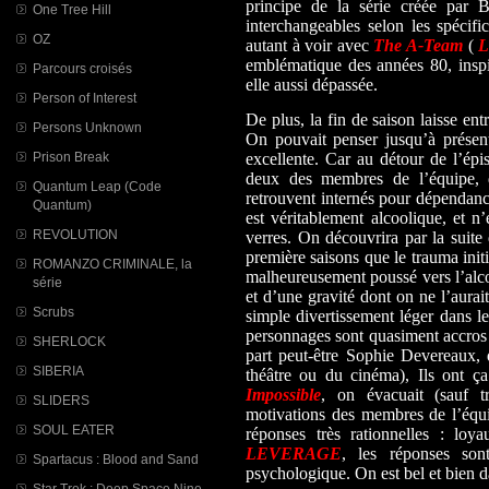
principe de la série créée par 
One Tree Hill
interchangeables selon les spécific
OZ
autant à voir avec
The A-Team
(
L
emblématique des années 80, inspi
Parcours croisés
elle aussi dépassée.
Person of Interest
De plus, la fin de saison laisse ent
Persons Unknown
On pouvait penser jusqu’à présent 
Prison Break
excellente. Car au détour de l’épi
deux des membres de l’équipe, d
Quantum Leap (Code
retrouvent internés pour dépendan
Quantum)
est véritablement alcoolique, et n
REVOLUTION
verres. On découvrira par la suite 
première saisons que le trauma initia
ROMANZO CRIMINALE, la
malheureusement poussé vers l’alco
série
et d’une gravité dont on ne l’aurai
Scrubs
simple divertissement léger dans le
personnages sont quasiment accros a
SHERLOCK
part peut-être Sophie Devereaux, 
SIBERIA
théâtre ou du cinéma), Ils ont 
Impossible
, on évacuait (sauf tr
SLIDERS
motivations des membres de l’équi
SOUL EATER
réponses très rationnelles : lo
LEVERAGE
, les réponses son
Spartacus : Blood and Sand
psychologique. On est bel et bien d
Star Trek : Deep Space Nine