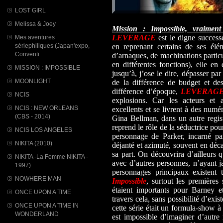
LOST GIRL
Melissa & Joey
Mission : Impossible, vraimen
LEVERAGE
est le digne success
Mes aventures
sériephiliques (Japan'expo,
en reprenant certains de ses éléme
Conventi
d’arnaques, de machinations particu
en différentes fonctions), elle en
MISSION : IMPOSSIBLE
jusqu’à, j’ose le dire, dépasser par
MOONLIGHT
de la différence de budget et de
différence d’époque,
LEVERAG
NCIS
explosions. Car les acteurs et a
NCIS : NEW ORLEANS
excellents et se livrent à des num
(CBS - 2014)
Gina Bellman, dans un autre regis
reprend le rôle de la séductrice po
NCIS LOS ANGELES
personnage de Parker, incarné par
NIKITA (2010)
déjanté et azimuté, souvent en déca
sa part. On découvrira d’ailleurs q
NIKITA -La Femme NIKITA -
avec d’autres personnes, n’ayant ja
1997)
personnages principaux existent 
NOWHERE MAN
Impossible
, surtout les premières 
étaient importants pour Barney et
ONCE UPON A TIME
travers cela, sans possibilité d’ex
ONCE UPON A TIME IN
cette série était un formula-show à 
WONDERLAND
est impossible d’imaginer d’autre