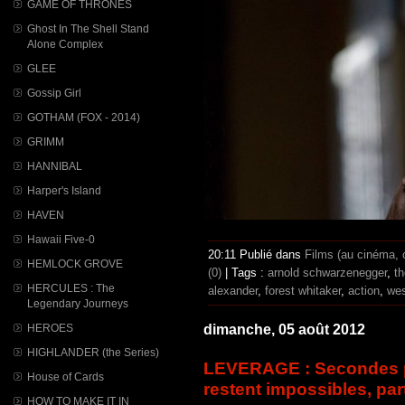
GAME OF THRONES
Ghost In The Shell Stand
Alone Complex
GLEE
Gossip Girl
GOTHAM (FOX - 2014)
GRIMM
HANNIBAL
Harper's Island
HAVEN
Hawaii Five-0
20:11 Publié dans
Films (au cinéma,
HEMLOCK GROVE
(0)
| Tags :
arnold schwarzenegger
,
th
HERCULES : The
alexander
,
forest whitaker
,
action
,
wes
Legendary Journeys
dimanche, 05 août 2012
HEROES
HIGHLANDER (the Series)
LEVERAGE : Secondes p
House of Cards
restent impossibles, part
HOW TO MAKE IT IN