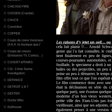
CHICAGO FIRE
CHOSEN (Crackle)
CHUCK
Conviction
COPPER
Coups de coeur musicaux
Les raisons d’y jetet un oeil… ou p
(A.K.A. la musique que j'
cela fait plaisir !!… Arnold Schw
genre qui l’a fait connaître, le ci
Coups de coeurs
tient finalement en peu de lignes,
(Emissions TV, Comics... )
courses-poursuites automobiles, et
COVERT AFFAIRS
fusillade, le spectateur a droit à un
balles ou des projectiles, un peu 
CSI : Crime Scene
Investigation
peine un peu à démarrer, le temps d
film offre tout ce que l'on espérait 
DEFIANCE
Le film commence donc avec une 
DETROIT 1-8-7
était la déclinaison en série du 
quelque part), une évasion quelque 
DEXTER
moderne d’un bon vieux western,
Doctor Who
petite ville des Etats-Unis pas lo
vieillissant, ainsi que ses adjoints,
Dollhouse
également penser à une version