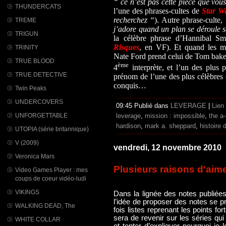
“ ce n’est pas cette pièce que vou
THUNDERCATS
l’une des phrases-cultes de
Star W
recherchez “
). Autre phrase-culte,
TREME
j’adore quand un plan se déroule 
TRIGUN
la célèbre phrase d’Hannibal S
Risques
, en VF). Et quand les me
TRINITY
Nate Ford prend celui de Tom baker
TRUE BLOOD
ème
4
interprète, et l’un des plus 
TRUE DETECTIVE
prénom de l’une des plus célèbres
conquis…
Twin Peaks
UNDERCOVERS
09:45 Publié dans
LEVERAGE
|
Lien
UNFORGETTABLE
leverage
,
mission : impossible
,
the a
hardison
,
mark a. sheppard
,
histoire
UTOPIA (série britannique)
V (2009)
vendredi, 12 novembre 2010
Veronica Mars
Plusieurs raisons d'aime
Video Games Player : mes
coups de coeur vidéo-ludi
VIKINGS
Dans la lignée des notes publiées
l’idée de proposer des notes se p
WALKING DEAD, The
fois listes reprenant les points for
sera de revenir sur les séries qui
WHITE COLLAR