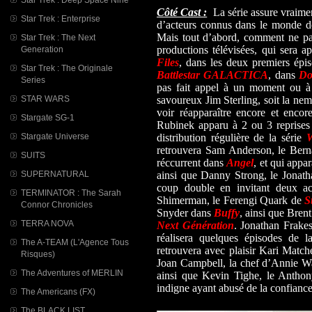
Côté Cast :
La série assure vraimen
Star Trek : Enterprise
d’acteurs connus dans le monde de
Mais tout d’abord, comment ne p
Star Trek : The Next
productions télévisées, qui sera 
Generation
Files
, dans les deux premiers épi
Star Trek : The Originale
Battlestar GALACTICA
, dans
Do
Series
pas fait appel à un moment ou à u
STAR WARS
savoureux Jim Sterling, soit la nem
voir réapparaître encore et encor
Stargate SG-1
Rubinek apparu à 2 ou 3 reprises
Stargate Universe
distribution régulière de la série
W
retrouvera Sam Anderson, le Ber
SUITS
réccurrent dans
Angel
, et qui appa
SUPERNATURAL
ainsi que Danny Strong, le Jonat
coup double en invitant deux ac
TERMINATOR : The Sarah
Shimerman, le Ferengi Quark de
S
Connor Chronicles
Snyder dans
Buffy
, ainsi que Bren
TERRA NOVA
Next Génération
. Jonathan Frake
réalisera quelques épisodes de l
The A-TEAM (L'Agence Tous
retrouvera avec plaisir Kari Match
Risques)
Joan Campbell, la chef d’Annie Wa
The Adventures of MERLIN
ainsi que Kevin Tighe, le Anth
indigne ayant abusé de la confiance
The Americans (FX)
The BLACK LIST