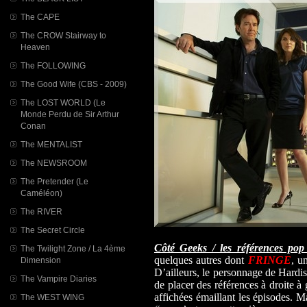
The CAPE
The CROW Stairway to
Heaven
The FOLLOWING
The Good Wife (CBS - 2009)
The LOST WORLD (Le
Monde Perdu de Sir Arthur
Conan
The MENTALIST
The NEWSROOM
The Pretender (Le
Caméléon)
The RIVER
The Secret Circle
Côté Geeks / les références pop 
The Twilight Zone / La 4ème
quelques autres dont
FRINGE
, u
Dimension
D’ailleurs, le personnage de Hardi
The Vampire Diaries
de placer des références à droite à
affichées émaillant les épisodes. M
The WEST WING