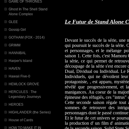
GAME OF THRONES
Ghost In The Shell Stand
Alone Complex
Le Futur de Stand Alone 
GLEE
Gossip Girl
GOTHAM (FOX - 2014)
Devant le succès de la série, une n
qui poursuit le succès de la série.
GRIMM
et personnages, et le mélange pol
HANNIBAL
saison 1. Cette fois, c'est Mamoru 
la série, ce qui permet de retrouv
Harper's Island
découpage de la série s'est encore 
HAVEN
Dual, Dividual ou Individual. Le R
Individuels, qui ne dévoilent le
Hawaii Five-0
protagoniste, , est apparu, mystér
HEMLOCK GROVE
révélé que progressivement, et l
manigances. Au coeur de la majori
HERCULES : The
Legendary Journeys
épineuse des réfugiés, ces "intrus" 
Cette seconde saison régale tout
HEROES
sommes de retrouver des intrigu
HIGHLANDER (the Series)
personnages dont le passé continue 
Et le futur de cet univers se poursu
House of Cards
la production d' un film d' animat
HOW TO MAKE IT IN
de la seconde saison, Solid State S