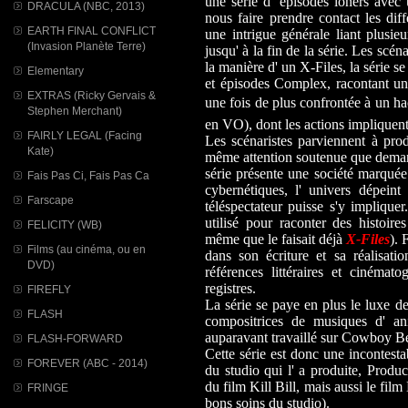
une série d' épisodes loners avec 
DRACULA (NBC, 2013)
nous faire prendre contact les dif
EARTH FINAL CONFLICT
une intrigue générale liant plusie
(Invasion Planète Terre)
jusqu' à la fin de la série. Les scén
la manière d' un X-Files, la série 
Elementary
et épisodes Complex, racontant un
EXTRAS (Ricky Gervais &
une fois de plus confrontée à un ha
Stephen Merchant)
en VO), dont les actions impliquen
FAIRLY LEGAL (Facing
Les scénaristes parviennent à prod
Kate)
même attention soutenue que demanda
série présente une société marqué
Fais Pas Ci, Fais Pas Ca
cybernétiques, l' univers dépein
Farscape
téléspectateur puisse s'y implique
utilisé pour raconter des histoi
FELICITY (WB)
même que le faisait déjà
X-Files
). 
Films (au cinéma, ou en
dans son écriture et sa réalisatio
DVD)
références littéraires et cinémat
registres.
FIREFLY
La série se paye en plus le luxe de
FLASH
compositrices de musiques d' an
auparavant travaillé sur Cowboy Be
FLASH-FORWARD
Cette série est donc une incontesta
FOREVER (ABC - 2014)
du studio qui l' a produite, Produc
du film Kill Bill, mais aussi le fil
FRINGE
bons soins du studio).