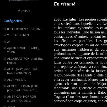
En résumé
:
À propos
2030. Le futur.
Les progrès scienti
Catégories
et la société dans laquelle il vit. 
et les implants cybernétiques et a
(La Femme) NIKITA (1997)
tous les individus. Une liaison neu
2 BROKE GIRLS
contact avec d' autres, rendant 
les téléphones portables. Les g
24
enveloppes corporelles ou de nou
Agents of SHIELD (ABC,
aux anciennes faiblesses du cor
2013)
profondeur, est apparue de la mêm
impliquant hackers et cyber-terrori
ALCATRAZ (FOX, prod. Bad
lutter contre ces criminels, le go
Robot)
une réponse adéquate à cette situa
ALIAS (ABC, prod. Bad
ordres du Ministère de la Justice
Robot 2001-2006)
regroupe-t-elle des agents d' élite 
et la cyber-criminalité. Menée par 
ALLY McBEAL
agents charismatiques : le Majo
ALMOST HUMAN (FOX,
redoutable, une guerrière d' excep
prod. Bad Robot, 2013)
diligentées par le ministère, Bat
Togusa (l' un des rares humains ay
AMERICAN HORROR
conservé son corps originel), et bi
STORY (FX, 2011)