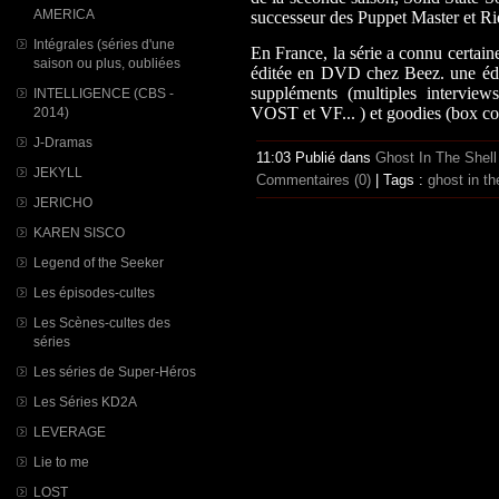
AMERICA
successeur des Puppet Master et Rieu
Intégrales (séries d'une
En France, la série a connu certaine
saison ou plus, oubliées
éditée en DVD chez Beez. une édit
suppléments (multiples interviews
INTELLIGENCE (CBS -
VOST et VF... ) et goodies (box coll
2014)
J-Dramas
11:03 Publié dans
Ghost In The Shel
JEKYLL
Commentaires (0)
| Tags :
ghost in th
JERICHO
KAREN SISCO
Legend of the Seeker
Les épisodes-cultes
Les Scènes-cultes des
séries
Les séries de Super-Héros
Les Séries KD2A
LEVERAGE
Lie to me
LOST