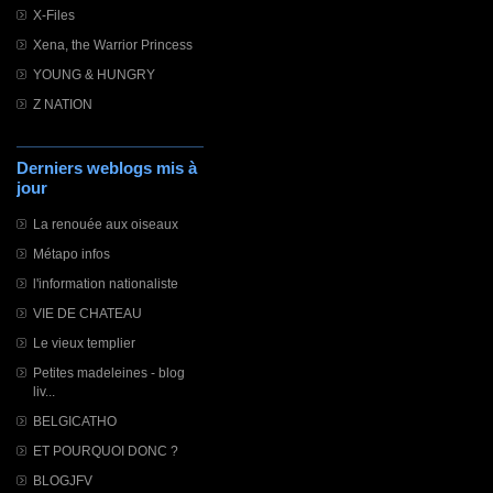
X-Files
Xena, the Warrior Princess
YOUNG & HUNGRY
Z NATION
Derniers weblogs mis à
jour
La renouée aux oiseaux
Métapo infos
l'information nationaliste
VIE DE CHATEAU
Le vieux templier
Petites madeleines - blog
liv...
BELGICATHO
ET POURQUOI DONC ?
BLOGJFV