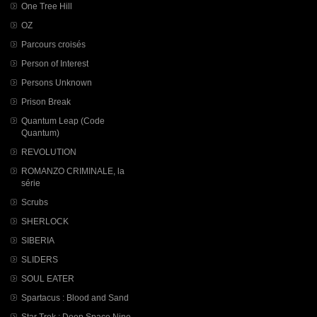
One Tree Hill
OZ
Parcours croisés
Person of Interest
Persons Unknown
Prison Break
Quantum Leap (Code
Quantum)
REVOLUTION
ROMANZO CRIMINALE, la
série
Scrubs
SHERLOCK
SIBERIA
SLIDERS
SOUL EATER
Spartacus : Blood and Sand
Star Trek : Deep Space Nine