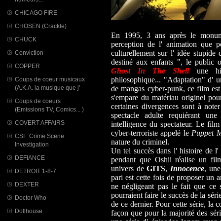
CHICAGO FIRE
CHOSEN (Crackle)
En 1995, 3 ans après le mon
CHUCK
perception de l' animation que p
culturellement sur l' idée stupide
Conviction
destiné aux enfants ", le public 
COPPER
Ghost In The Shell
une hist
philosophique... "Adaptation" d'
Coups de coeur musicaux
(A.K.A. la musique que j'
de mangas cyber-punk, ce film est
s'empare du matériau originel pour
Coups de coeurs
certaines divergences sont à noter
(Emissions TV, Comics... )
spectacle adulte requiérant une 
COVERT AFFAIRS
intelligence du spectateur. Le fi
cyber-terroriste appelé le
Puppet M
CSI : Crime Scene
nature du criminel.
Investigation
Un tel succès dans l' histoire de l'
DEFIANCE
pendant que Oshii réalise un fil
univers de
GITS
,
Innocence
, une
DETROIT 1-8-7
pari est cette fois de proposer un 
DEXTER
ne négligeant pas le fait que ce 
pourraient faire le succès de la série
Doctor Who
de ce dernier. Pour cette série, la 
Dollhouse
façon que pour la majorité des sér