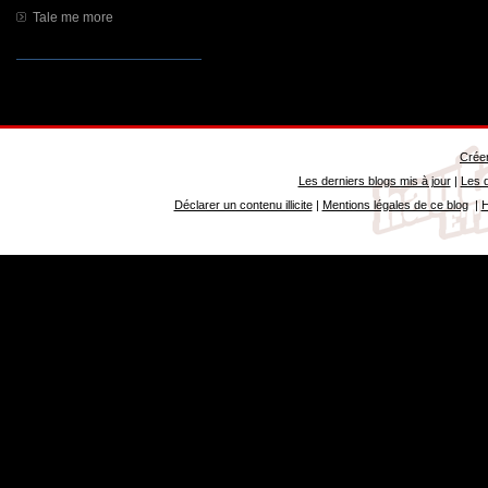
Tale me more
Créer
Les derniers blogs mis à jour
|
Les d
Déclarer un contenu illicite
|
Mentions légales de ce blog
|
H