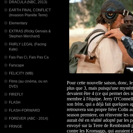
DRACULA (NBC, 2013)
EARTH FINAL CONFLICT
(Invasion Planète Terre)
Elementary
EXTRAS (Ricky Gervais &
Stephen Merchant)
FAIRLY LEGAL (Facing
Kate)
Fais Pas Ci, Fais Pas Ca
Farscape
FELICITY (WB)
Films (au cinéma, ou en
Pour cette nouvelle saison, donc, l
DVD)
plus que 3, mais puisqu'une mystéri
devaient être 4 (ce qui permet des i
FIREFLY
membre à l'équipe. Jerry O'Connell,
FLASH
son frère, qui a déjà fait quelques 
retrouvera son propre frère Colin a
FLASH-FORWARD
season premiere, on réinvente les o
FOREVER (ABC - 2014)
aurait été en réalité adopté par le
envoyé sur la Terre de Rembrandt pa
FRINGE
contre les Kromaggs, qui auraient ch