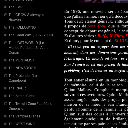
The CAPE
En 1996, une nouvelle série débar
The CROW Stairway to
que j'allais l'aimer, rien qu'à déco
Heaven
Tous deux étaient géniaux, enthousi
à propos de
Star Trek
, que la for
The FOLLOWING
concept de départ est génial, la sér
The Good Wife (CBS - 2009)
Et d'autres séries :
Buffy
,
X-Files
,
X
Et donc, pour le concept de
SLIDE
The LOST WORLD (Le
" Et si on pouvait voyager dans des
Monde Perdu de Sir Arthur
moment, dans des dimensions parall
Conan
l'Amérique. Un monde où tous vos rê
The MENTALIST
San Francisco est une prison de haut
The NEWSROOM
problème, c'est de trouver un moyen d
The Pretender (Le
Tout entier résumé en un monologue 
Caméléon)
de mémoire, celui de la saison 1 
The RIVER
Quinn Mallory. Complicité marqué
suivront ces aventures. Quinn Mallo
The Secret Circle
assez rangée, mais des projets plein
The Twilight Zone / La 4ème
maison de sa mère, à San Franci
Dimension
perdu l'homme de la famille, le pè
Quinn suit des cours à l'universi
The Vampire Diaries
également quelqu'un de brillan
mesestimé par ses pairs et ses étud
The WEST WING