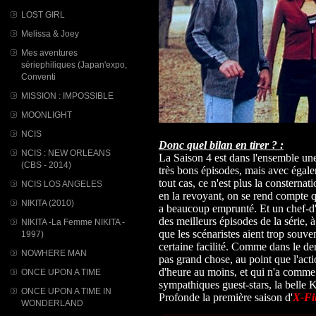
LOST GIRL
Melissa & Joey
Mes aventures
sériephiliques (Japan'expo,
Conventi
MISSION : IMPOSSIBLE
MOONLIGHT
NCIS
Donc quel bilan en tirer ? :
NCIS : NEW ORLEANS
La Saison 4 est dans l'ensemble un
(CBS - 2014)
très bons épisodes, mais avec égale
tout cas, ce n'est plus la consternat
NCIS LOS ANGELES
en la revoyant, on se rend compte q
NIKITA (2010)
a beaucoup emprunté. Et un chef-d'
des meilleurs épisodes de la série
NIKITA -La Femme NIKITA -
que les scénaristes aient trop souv
1997)
certaine facilité. Comme dans le der
NOWHERE MAN
pas grand chose, au point que l'ac
d'heure au moins, et qui n'a comme 
ONCE UPON A TIME
sympathiques guest-stars, la belle 
ONCE UPON A TIME IN
Profonde la première saison d'
X-Fi
WONDERLAND