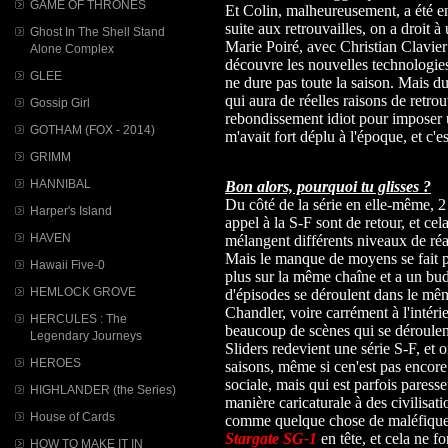
GAME OF THRONES
Et Colin, malheureusement, a été
suite aux retrouvailles, on a droit 
Ghost In The Shell Stand
Marie Poiré, avec Christian Clavier
Alone Complex
découvre les nouvelles technologie
GLEE
ne dure pas toute la saison. Mais d
qui aura de réelles raisons de retro
Gossip Girl
rebondissement idiot pour imposer 
GOTHAM (FOX - 2014)
m'avait fort déplu à l'époque, et c'e
GRIMM
HANNIBAL
Bon alors, pourquoi tu glisses ?
Du côté de la série en elle-même, 2 
Harper's Island
appel à la S-F sont de retour, et ce
HAVEN
mélangent différents niveaux de réa
Mais le manque de moyens se fait par
Hawaii Five-0
plus sur la même chaîne et a un b
HEMLOCK GROVE
d'épisodes se déroulent dans le mêm
Chandler, voire carrément à l'intéri
HERCULES : The
beaucoup de scènes qui se déroulent
Legendary Journeys
Sliders redevient une série S-F, et
HEROES
saisons, même si cen'est pas encore c
sociale, mais qui est parfois paress
HIGHLANDER (the Series)
manière caricaturale à des civilisat
House of Cards
comme quelque chose de maléfique. 
Stargate SG-1
en tête, et cela ne f
HOW TO MAKE IT IN