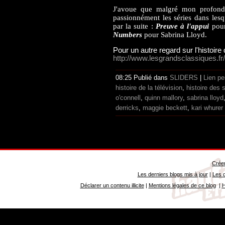
J'avoue que malgré mon profond a
passionnément les séries dans lesqu
par la suite :
Preuve à l'appui
pour
Numbers
pour Sabrina Lloyd.
Pour un autre regard sur l'histoire de
http://www.lesgrandsclassiques.fr
08:25 Publié dans
SLIDERS
|
Lien p
histoire de la télévision
,
histoire des 
o'connell
,
quinn mallory
,
sabrina lloyd
derricks
,
maggie beckett
,
kari whurer
Créer
Les derniers blogs mis à jour
|
Les d
Déclarer un contenu illicite
|
Mentions légales de ce blog
|
H