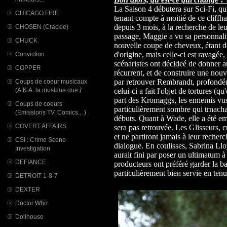
La Saison 4 débutera sur Sci-Fi, qui 
CHICAGO FIRE
tenant compte à moitié de ce cliffh
depuis 3 mois, à la recherche de leu
CHOSEN (Crackle)
passage, Maggie a vu sa personnalit
CHUCK
nouvelle coupe de cheveux, étant dé
d'origine, mais celle-ci est ravagée, 
Conviction
scénaristes ont décideé de donner 
COPPER
récurrent, et de construire une nouve
par retrouver Rembrandt, profondém
Coups de coeur musicaux
(A.K.A. la musique que j'
celui-ci a fait l'objet de tortures (
part des Kromaggs, les ennemis vus
Coups de coeurs
particulièrement sombre qui trnacha
(Emissions TV, Comics... )
débuts. Quant à Wade, elle a été em
COVERT AFFAIRS
sera pas retrouvée. Les Glisseurs, c
et ne partiront jamais à leur recher
CSI : Crime Scene
dialogue. En coulisses, Sabrina Llo
Investigation
aurait fini par poser un ultimatum à 
DEFIANCE
producteurs ont préféré garder la ba
particulièrement bien servie en ten
DETROIT 1-8-7
DEXTER
Doctor Who
Dollhouse