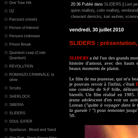
One Tree Hill
20:36 Publié dans
SLIDERS
|
Lien p
quinn mallory
,
colin mallory
,
rembrand
OZ
cleavant derricks
,
kari wuhrer
,
science
Parcours croisés
Person of Interest
vendredi, 30 juillet 2010
Persons Unknown
SLIDERS : présentation, 
Prison Break
Quantum Leap (Code
SLIDERS
a été l'un des grands mom
Quantum)
histoire d'amour, avec des hauts e
REVOLUTION
beaux moments de plaisir.
ROMANZO CRIMINALE, la
Le film de ma jeunesse, qui m'a be
série
je pouvais revoir à l'infini, c'était
Scrubs
une comédie de S-F folle, déliran
bientôt. Un film réalisé en 1985.
SHERLOCK
jeune adolescent d'en voir un aut
Lorean (
"quitte à voyager dans le 
SIBERIA
la gueule ! "
) pour remonter jusqu'
SLIDERS
50.
SOUL EATER
Spartacus : Blood and Sand
Star Trek : Deep Space Nine