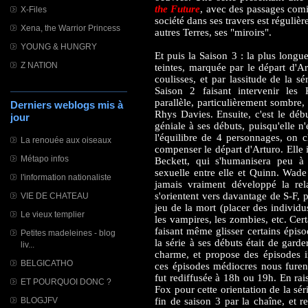
the Future
, avec des passages comiq
X-Files
société dans ses travers est régulièr
Xena, the Warrior Princess
autres Terres, ses "miroirs".
YOUNG & HUNGRY
Et puis la Saison 3 : la plus long
Z NATION
teintes, marquée par le départ d'
coulisses, et par lassitude de la s
Saison 2 faisant intervenir les
parallèle, particulièrement sombre,
Derniers weblogs mis à
Rhys Davies. Ensuite, c'est le débu
jour
géniale à ses débuts, puisqu'elle n
l'équilibre de 4 personnages, on c
La renouée aux oiseaux
compenser le départ d'Arturo. Elle 
Métapo infos
Beckett, qui s'humanisera peu à
sexuelle entre elle et Quinn. Wade
l'information nationaliste
jamais vraiment développé la rela
s'orientent vers davantage de S-F, 
VIE DE CHATEAU
jeu de la mort (placer des individu
Le vieux templier
les vampires, les zombies, etc. Cer
faisant même glisser certains épiso
Petites madeleines - blog
la série à ses débuts était de gard
liv...
charme, et propose des épisodes i
BELGICATHO
ces épisodes médiocres nous furent
fut rediffusée à 18h ou 19h. En rai
ET POURQUOI DONC ?
Fox pour cette orientation de la séri
BLOGJFV
fin de saison 3 par la chaîne, et r