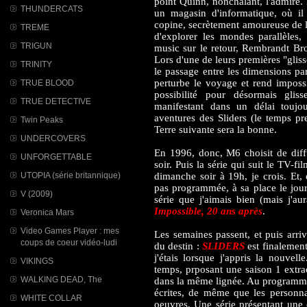
point Quinn, nonchalant, l'admire.
THUNDERCATS
un magasin d'informatique, où il
copine, secrètement amoureuse de lu
TREME
d'explorer les mondes parallèles
TRIGUN
music sur le retour, Rembrandt Br
Lors d'une de leurs premières "glis
TRINITY
le passage entre les dimensions par
perturbe le voyage et rend impossi
TRUE BLOOD
possibilité pour désormais gliss
TRUE DETECTIVE
manifestant dans un délai toujo
aventures des Sliders (le temps pr
Twin Peaks
Terre suivante sera la bonne.
UNDERCOVERS
En 1996, donc, M6 choisit de diffu
UNFORGETTABLE
soir. Puis la série qui suit le TV-
UTOPIA (série britannique)
dimanche soir à 19h, je crois. Et, 
pas programmée, à sa place le jour
V (2009)
série que j'aimais bien (mais j'a
Impossible, 20 ans après
.
Veronica Mars
Video Games Player : mes
Les semaines passent, et puis arri
coups de coeur vidéo-ludi
du destin :
SLIDERS
est finalement
j'étais lorsque j'appris la nouvel
VIKINGS
temps, prposant une saison 1 extra
WALKING DEAD, The
dans la même lignée. Au programme, 
écrites, de même que les personnag
WHITE COLLAR
oeuvres. Une série présentant un