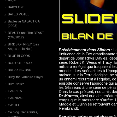
Angel
BABYLON 5
BATES MOTEL
Battlestar GALACTICA
(2003)
BEAUTY and The BEAST
(CW, 2012)
BIRDS OF PREY (Les
Anges de la Nuit)
Précédemment dans Sliders :
Le
l'influence de la Fox grandissante
BLUE BLOODS
départ de John Rhys Davies, départ
série, Robert K. Weiss et Tracy To
BODY OF PROOF
militaire renégat que traquaient les
BREAKING BAD
mondes. Les scénaristes à l'époqu
maison, sur la Terre d'origine, ne 
Buffy, the Vampire-Slayer
un ennemi récurrent à l'équipe, ce 
épisode conserve l'approche qui a 
Burn Notice
les Glisseurs à une série de péril
CAPRICA
Dans le cas présent, nos amis d
Dr Moreau
, ainsi que des créatur
CARNIVALE
temps que le massacre s'arrête. L'
Maggie et Quinn se retrouvent da
CASTLE
Rembrandt.
Ce blog. Généralités,
Bon alors, qu'est-ce qui change ? 
humeurs...