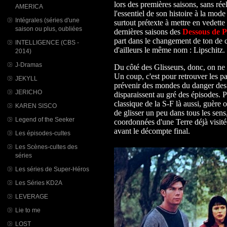
lors des premières saisons, sans ré
AMERICA
l'essentiel de son histoire à la mod
Intégrales (séries d'une
surtout prétexte à mettre en vedette
saison ou plus, oubliées
dernières saisons des
Dessous de 
part dans le changement de ton de ce
INTELLIGENCE (CBS -
d'ailleurs le même nom : Lipschitz. E
2014)
J-Dramas
Du côté des Glisseurs, donc, on ne s
Un coup, c'est pour retrouver les pa
JEKYLL
prévenir des mondes du danger des
JERICHO
disparaissent au gré des épisodes.
classique de la S-F là aussi, guère 
KAREN SISCO
de glisser un peu dans tous les sens,
Legend of the Seeker
coordonnées d'une Terre déjà visité
avant le décompte final.
Les épisodes-cultes
Les Scènes-cultes des
séries
Les séries de Super-Héros
Les Séries KD2A
LEVERAGE
Lie to me
LOST