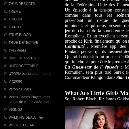
THUNDERCATS
de la Fédération Unie des Planèt
Un épisode à la tension constant
TREME
comme dans tous les scénari
TRIGUN
présentant un risque de guer
imminent, et qui nous présente d
TRINITY
jeu du chat et de la souris entre l
TRUE BLOOD
Romuliens. Et un excellent perso
proche de Kirk, finalement, qu' on 
TRUE DETECTIVE
Continuité :
Première app. des 
Twin Peaks
Fontana pensait qu' ils faisaient de
Quand la décision fut prise en 2006
UNDERCOVERS
qui fut choisit pour être le premier 
UNFORGETTABLE
La Guest-star de l' épisode :
Mar
Romulien, sera plus tard Sarek (
UTOPIA (série britannique)
Commandeur Klingon dans
Star T
V (2009)
Veronica Mars
What Are Little Girls Ma
Video Games Player : mes
Sc : Robert Bloch. R : James Golds
coups de coeur vidéo-ludi
VIKINGS
WALKING DEAD, The
WHITE COLLAR