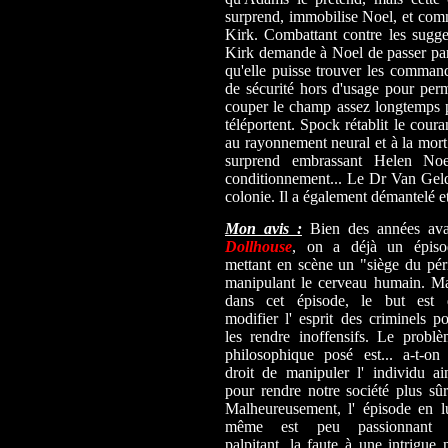
surprend, immobilise Noel, et comme
Kirk. Combattant contre les sugge
Kirk demande à Noel de passer par l
qu'elle puisse trouver les command
de sécurité hors d'usage pour per
couper le champ assez longtemps p
téléportent. Spock rétablit le cou
au rayonnement neural et à la mort.
surprend embrassant Helen Noe
conditionnement... Le Dr Van Gelder
colonie. Il a également démantelé et
Mon avis :
Bien des années ava
Dollhouse
, on a déjà un épiso
mettant en scène un "siège du pér
manipulant le cerveau humain. Ma
dans cet épisode, le but est 
modifier l' esprit des criminels p
les rendre inoffensifs. Le probl
philosophique posé est... a-t-on
droit de manipuler l' individu ai
pour rendre notre société plus sû
Malheureusement, l' épisode en l
même est peu passionnant 
palpitant, la faute à une intrigue