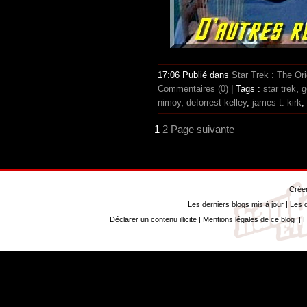
17:06 Publié dans
Star Trek : The Ori
Commentaires (0)
| Tags :
star trek
,
g
nimoy
,
deforrest kelley
,
james t. kirk
,
1
2
Page suivante
Créer
Les derniers blogs mis à jour
|
Les d
Déclarer un contenu illicite
|
Mentions légales de ce blog
|
H