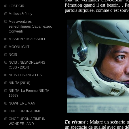
l’émotion quand il est besoin… Pa
LOST GIRL
parfois surjouée, comme c’est souve
Melissa & Joey
Mes aventures
sériephiliques (Japan'expo,
Conventi
MISSION : IMPOSSIBLE
MOONLIGHT
NCIS
NCIS : NEW ORLEANS
(CBS - 2014)
NCIS LOS ANGELES
NIKITA (2010)
NIKITA -La Femme NIKITA -
1997)
NOWHERE MAN
ONCE UPON A TIME
ONCE UPON A TIME IN
En résumé :
Malgré un scénario trè
WONDERLAND
un spectacle de qualité avec une d