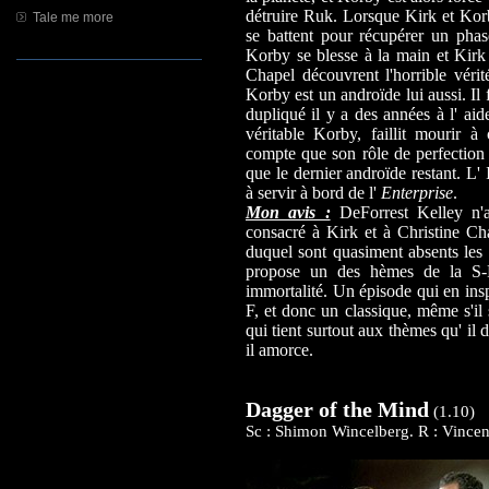
détruire Ruk. Lorsque Kirk et Ko
Tale me more
se battent pour récupérer un phas
Korby se blesse à la main et Kirk
Chapel découvrent l'horrible vérit
Korby est un androïde lui aussi. Il 
dupliqué il y a des années à l' aid
véritable Korby, faillit mourir à
compte que son rôle de perfection e
que le dernier androïde restant. L'
à servir à bord de l'
Enterprise
.
Mon avis :
DeForrest Kelley n'a
consacré à Kirk et à Christine Ch
duquel sont quasiment absents les
propose un des hèmes de la S-F,
immortalité. Un épisode qui en insp
F, et donc un classique, même s'il 
qui tient surtout aux thèmes qu' il
il amorce.
Dagger of the Mind
(1.10)
Sc : Shimon Wincelberg. R : Vince