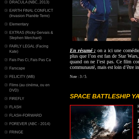
DRACULA (NBC, 2013)
EARTH FINAL CONFLICT
(Invasion Planète Terre)
Elementary
EXTRAS (Ricky Gervais &
Stephen Merchant)
FAIRLY LEGAL (Facing
En résumé :
on a ici une comédie
Kate)
plus que l’on est fan de Star Wars, 
Fais Pas Ci, Fais Pas Ca
quand on ne l’est pas. Ce film co
communauté, mais est loin d’être i
Farscape
Note : 3 / 5.
FELICITY (WB)
Films (au cinéma, ou en
DVD)
SPACE BATTLESHIP Y
FIREFLY
FLASH
s
FLASH-FORWARD
FOREVER (ABC - 2014)
FRINGE