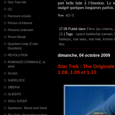
One Tree Hill
part belle faite à l’émotion. Le t
malgré quelques longueurs parfois.
OZ
Note : 4,5 / 5.
Parcours croisés
Person of Interest
17:09 Publié dans
Films (au cinéma,
Persons Unknown
(2)
| Tags :
space battleship yamato
,
Prison Break
fanboys
,
star wars
,
star trek
,
kristen 
Quantum Leap (Code
film
Quantum)
dimanche, 04 octobre 2009
REVOLUTION
ROMANZO CRIMINALE, la
Star Trek : The Original
série
1.08, 1.09 et 1.10
Scrubs
SHERLOCK
SIBERIA
SLIDERS
SOUL EATER
Spartacus : Blood and Sand
Star Trek : Deep Space Nine