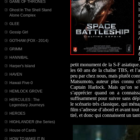
GAME OF THRONES
Ghost In The Shell Stand
Alone Complex
GLEE
Gossip Girl
GOTHAM (FOX - 2014)
GRIMM
HANNIBAL
petit monument de la S-F asiatique.
Harper's Island
les 60 ans de la chaîne TBS, et l’
HAVEN
peu par chez nous, mais plutôt conn
Matsumoto, auteur plus connu ch
Hawaii Five-0
Captain Harlock. Mais qu’on se 
HEMLOCK GROVE
s’apprécier quand on a connaiss
suffisamment pour suivre sans dépla
HERCULES : The
le scénario très classique, qui mén
Legendary Journeys
film s’adresse d’abord et avant tout
HEROES
tiré, et donc qui connaissent un tant
HIGHLANDER (the Series)
House of Cards
HOW TO MAKE IT IN