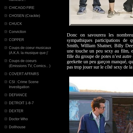
CHICAGO FIRE
CHOSEN (Crackle)
CHUCK
Conviction
Donc on savourera les nombreux
COPPER
sympathiques participations de 
Smith, William Shatner, Billy De
Coups de coeur musicaux
une touche un peu sexy au film, e
(A.K.A. la musique que j'
fille du groupe de potes n’est autr
Coups de coeurs
geekette un peu garçon manqué, qu
(Emissions TV, Comics... )
pas trop jouer sur le côté sexy de 
COVERT AFFAIRS
CSI : Crime Scene
Investigation
DEFIANCE
DETROIT 1-8-7
DEXTER
Doctor Who
Dollhouse