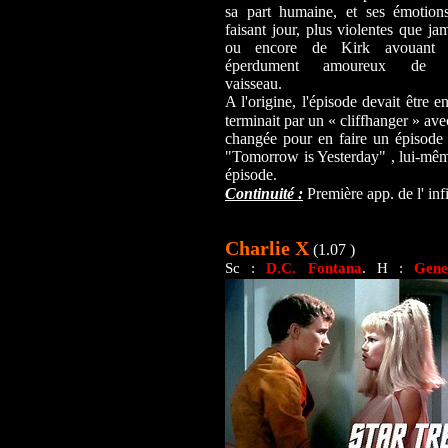
sa part humaine, et ses émotion
faisant jour, plus violentes que jam
ou encore de Kirk avouant ê
éperdument amoureux de 
vaisseau.
A l'origine, l'épisode devait être 
terminait par un « cliffhanger » avec
changée pour en faire un épisode i
"Tomorrow is Yesterday" , lui-même
épisode.
Continuité :
Première app. de l' in
Charlie X
(1.07 )
Sc :
D.C. Fontana
. H :
Gene