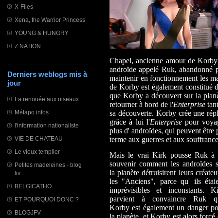
X-Files
Xena, the Warrior Princess
YOUNG & HUNGRY
Z NATION
Chapel, ancienne amour de Korby a
androïde appelé Ruk, abandonné par
Derniers weblogs mis à
maintenir en fonctionnement les mac
jour
de Korby est également constitué d'
que Korby a découvert sur la planè
La renouée aux oiseaux
retourner à bord de l'
Enterprise
tant
Métapo infos
sa découverte. Korby crée une répli
grâce à lui l'
Enterprise
pour voyage
l'information nationaliste
plus d' androïdes, qui peuvent être
VIE DE CHATEAU
terme aux guerres et aux souffrance
Le vieux templier
Mais le vrai Kirk pousse Ruk à 
souvenir comment les androïdes s
Petites madeleines - blog
la planète détruisirent leurs créateu
liv...
les "Anciens", parce qu' ils étai
BELGICATHO
imprévisibles et inconstants. Ki
parvient à convaincre Ruk q
ET POURQUOI DONC ?
Korby est également un danger po
BLOGJFV
la planète, et Korby est alors forcé