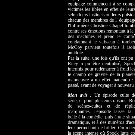
équipage commencent à se comport
victimes les libère en effet de leur
selon leurs instincts ou leurs puls
chacun des membres de l' équipage
l'Infirmière Christine Chapel tomb
contre ses émotions remontant à la 
des machines et prend le contrô
condamnant le vaisseau à tomber
McCoy parvient toutefois à isol
antidote.
Par la suite, une fois qu'ils ont p
Riley a pu être neutralisé, Spoc
intermix pour redémarrer à froid le
le champ de gravité de la planète
manoeuvre a un effet inattendu : 
passé, avant de voyager à nouveau v
Mon avis :
Un épisode culte d
série, et pour plusieurs raisons. Bo
de scènes-cultes et de répli
marquantes, l'épisode laisse la 
belle à la comédie, puis à une situa
dramatique, et à des numéros d'act
leur permettant de briller. On retie
la scène intense où Spock lutte co