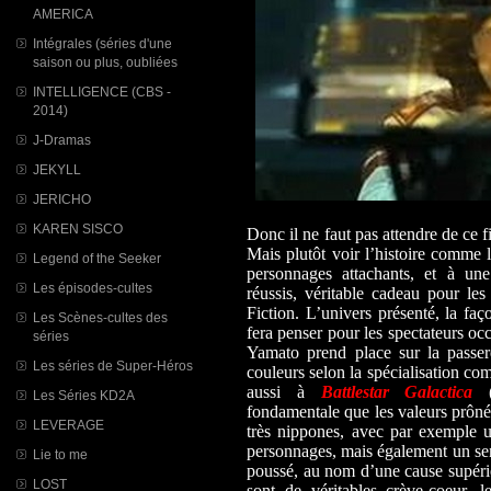
AMERICA
Intégrales (séries d'une
saison ou plus, oubliées
INTELLIGENCE (CBS -
2014)
J-Dramas
JEKYLL
JERICHO
KAREN SISCO
Donc il ne faut pas attendre de ce 
Mais plutôt voir l’histoire comme 
Legend of the Seeker
personnages attachants, et à une
Les épisodes-cultes
réussis, véritable cadeau pour les
Fiction. L’univers présenté, la fa
Les Scènes-cultes des
fera penser pour les spectateurs o
séries
Yamato prend place sur la passere
Les séries de Super-Héros
couleurs selon la spécialisation co
aussi à
Battlestar Galactica
(v
Les Séries KD2A
fondamentale que les valeurs prônée
LEVERAGE
très nippones, avec par exemple u
personnages, mais également un sens
Lie to me
poussé, au nom d’une cause supérie
LOST
sont de véritables crève-coeur, 