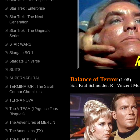
Star Trek : Enterprise
Star Trek : The Next
Generation
Star Trek : The Originale
Series
STAR WARS
Stargate SG-1
Stargate Universe
SUITS
Balance of Terror
SUPERNATURAL
(1.08)
Sc : Paul Schneider. R : Vincent Mc
TERMINATOR : The Sarah
Connor Chronicles
TERRA NOVA
The A-TEAM (L'Agence Tous
Risques)
The Adventures of MERLIN
The Americans (FX)
The BLACK LIST