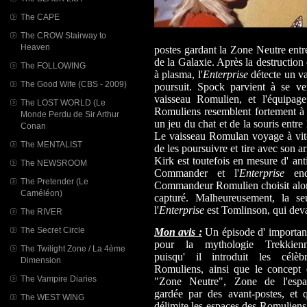
The CAPE
The CROW Stairway to
Heaven
postes gardant la Zone Neutre entr
de la Galaxie. Après la destruction
The FOLLOWING
à plasma, l'
Enterprise
détecte un va
The Good Wife (CBS - 2009)
poursuit. Spock parvient à se ver
vaisseau Romulien, et l'équipag
The LOST WORLD (Le
Romuliens resemblent fortement à 
Monde Perdu de Sir Arthur
un jeu du chat et de la souris entre
Conan
Le vaisseau Romulan voyage à vites
The MENTALIST
de les poursuivre et tire avec son a
Kirk est toutefois en mesure d' an
The NEWSROOM
Commander et l'
Enterprise
endo
The Pretender (Le
Commandeur Romulien choisit alors 
Caméléon)
capturé. Malheureusement, la se
l'
Enterprise
est Tomlinson, qui deva
The RIVER
The Secret Circle
Mon avis :
Un épisode d' importan
pour la mythologie Trekkienn
The Twilight Zone / La 4ème
puisqu' il introduit les célèbr
Dimension
Romuliens, ainsi que le concept 
The Vampire Diaries
"Zone Neutre", Zone de l'espa
gardée par des avant-postes, et 
The WEST WING
délimite les espaces des Romuliens