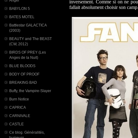
Angel
inversement. Comme si on ne pouva
fallait absolument choisir son camp
BABYLON 5
BATES MOTEL
Battlestar GALACTICA
(2003)
BEAUTY and The BEAST
(CW, 2012)
BIRDS OF PREY (Les
Anges de la Nuit)
BLUE BLOODS
BODY OF PROOF
BREAKING BAD
Buffy, the Vampire-Slayer
Burn Notice
CAPRICA
CARNIVALE
CASTLE
Ce blog. Généralités,
humeurs...