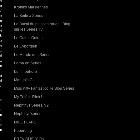
ne
ur
Kroniks Marsiennes
u'
 a
La Boîte à Séries
ar
Le Bocal du poisson rouge : Blog
la
sur les Séries TV
ue
t.
Le Coin d'Oniros
ts
ce
Le Cyborgien
r.
Le Monde des Séries
rd
ux
Lorna en Séries
en
Luminophore
ir
et
Manga'n Co...
 :
Miss Kitty Fantastico, le Blog Séries
My Télé is Rich !
ue
s.
Nephthys Series, V2
es
Nephthys'séries
un
es
NICE FLARE
de
in
Paperblog
PREVIOUSLY ON