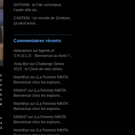
GOTHAM : la Cité corrompue,
l’autre ville du...
Z NATION : Un monde de Zombies,
ça peut aussi...
Commentaires récents
ripleyaeryn
sur
Agents of
S.H.I.E.L.D. : Bienvenue au level 7...
Yoda Bor
sur
Challenge Séries
2015 : le Choix de mes séries.
me
Nephthys
sur
(La Femme) NIKITA :
de
Bienvenue chez les espions...
ue
se
KNIGHT
sur
(La Femme) NIKITA :
on
Bienvenue chez les espions...
le
Nephthys
sur
(La Femme) NIKITA :
te
Bienvenue chez les espions...
KNIGHT
sur
(La Femme) NIKITA :
ne
Bienvenue chez les espions...
la
la
Nephthys
sur
(La Femme) NIKITA :