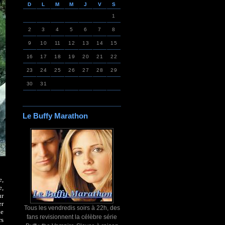
D
L
M
M
J
V
S
1
2
3
4
5
6
7
8
9
10
11
12
13
14
15
16
17
18
19
20
21
22
23
24
25
26
27
28
29
30
31
Le Buffy Marathon
e,
e,
ur
er
Tous les vendredis soirs à 22h, des
ue
fans revisionnent la célèbre série
rs