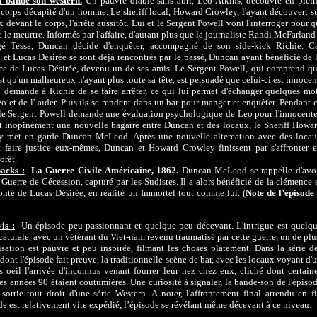
a bande-son western.
Un pauvre diable sans abri, Leo Atkins, découvre en plei
e corps décapité d'un homme. Le sheriff local, Howard Crowley, l'ayant découvert s
x devant le corps, l'arrête aussitôt. Lui et le Sergent Powell vont l'interroger pour q
e le meurtre. Informés par l'affaire, d'autant plus que la journaliste Randi McFarland
ogé Tessa, Duncan décide d'enquêter, accompagné de son side-kick Richie. C
et Lucas Désirée se sont déjà rencontrés par le passé, Duncan ayant bénéficié de 
e de Lucas Désirée, devenu un de ses amis. Le Sergent Powell, qui comprend q
st qu'un malheureux n'ayant plus toute sa tête, est persuadé que celui-ci est innocen
demande à Richie de se faire arrêter, ce qui lui permet d'échanger quelques mo
o et de l' aider. Puis ils se rendent dans un bar pour manger et enquêter. Pendant 
le Sergent Powell demande une évaluation psychologique de Leo pour l'innocente
t inopinément une nouvelle bagarre entre Duncan et des locaux, le Sheriff Howa
y met en garde Duncan McLeod. Après une nouvelle altercation avec des loca
 faire justice eux-mêmes, Duncan et Howard Crowley finissent par s'affronter 
orêt.
acks :
La Guerre Civile Américaine, 1862.
Duncan McLeod se rappelle d'avo
 Guerre de Cécession, capturé par les Sudistes. Il a alors bénéficié de la clémence 
onté de Lucas Désirée, en réalité un Immortel tout comme lui. (
Note de l’épisode
is :
Un épisode peu passionnant et quelque peu décevant. L'intrigue est quelq
caturale, avec un vétérant du Viet-nam revenu traumatisé par cette guerre, un de plu
isation est pauvre et peu inspirée, filmant les choses platement. Dans la série d
 dont l'épisode fait preuve, la traditionnelle scène de bar, avec les locaux voyant d'
 oeil l'arrivée d'inconnus venant fourrer leur nez chez eux, cliché dont certain
des années 90 étaient coutumières. Une curiosité à signaler, la bande-son de l'épiso
sortie tout droit d'une série Western. A noter, l'affrontement final attendu en f
de est relativement vite expédié, l’épisode se révélant même décevant à ce niveau.