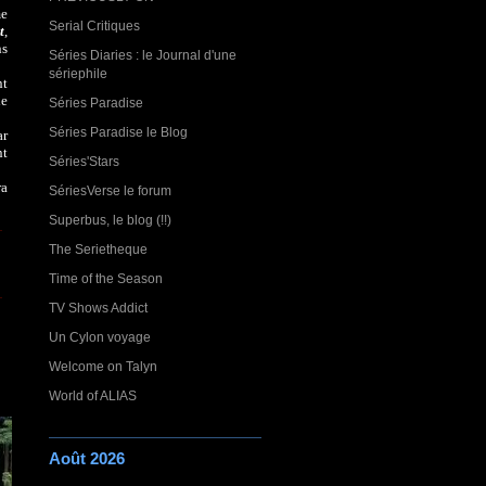
me
Serial Critiques
t
,
ns
Séries Diaries : le Journal d'une
sériephile
nt
le
Séries Paradise
Séries Paradise le Blog
ar
nt
Séries'Stars
ra
SériesVerse le forum
Superbus, le blog (!!)
The Serietheque
Time of the Season
TV Shows Addict
Un Cylon voyage
Welcome on Talyn
World of ALIAS
Août 2026