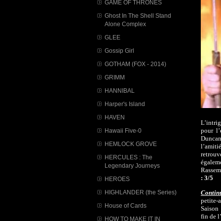
GAME OF THRONES
Ghost In The Shell Stand
Alone Complex
GLEE
Gossip Girl
GOTHAM (FOX - 2014)
GRIMM
HANNIBAL
Harper's Island
HAVEN
L’intri
pour l
Hawaii Five-0
Duncan 
HEMLOCK GROVE
l’amit
retrouv
HERCULES : The
égalem
Legendary Journeys
Rassemb
: 3/5
HEROES
HIGHLANDER (the Series)
Continu
petite-
House of Cards
Saison 
fin de l
HOW TO MAKE IT IN