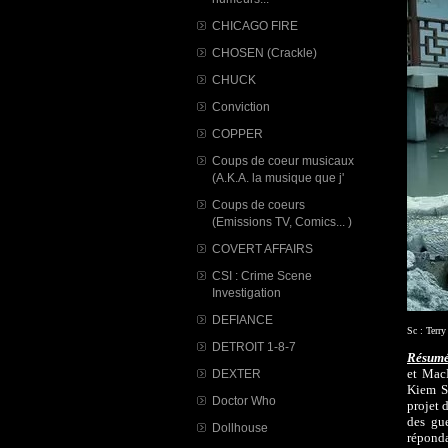
CHICAGO FIRE
CHOSEN (Crackle)
CHUCK
Conviction
COPPER
Coups de coeur musicaux
(A.K.A. la musique que j'
Coups de coeurs
(Emissions TV, Comics... )
COVERT AFFAIRS
CSI : Crime Scene
Investigation
DEFIANCE
Sc : Terr
DETROIT 1-8-7
Résumé 
et MacL
DEXTER
Kiem S
Doctor Who
projet 
des gu
Dollhouse
réponda