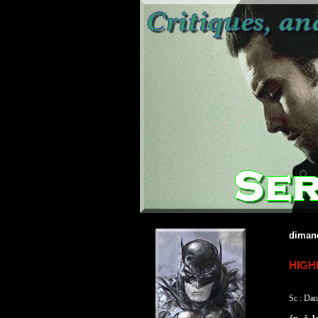
dimanc
HIGHL
Sc : Dan