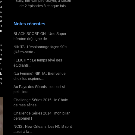
Buffy, the Vampire-Slayer, à raison
re
de 2 épisodes à chaque fois.
la
r.
ne
st
Notes récentes
es
en
BLACK SCORPION : Une Super-
héroïne (in)digne de...
ts
NIKITA : L’espionnage façon 90’s
es
(Rétro-série -...
es
on
FELICITY : Le temps rêvé des
t-
étudiants...
ns
ck
(La Femme) NIKITA : Bienvenue
de
chez les espions...
rs
Au Pays des Géants : tout est si
petit, tout...
Challenge Séries 2015 : le Choix
de mes séries.
Challenge Séries 2014 : mon bilan
personnel !
NCIS : New Orleans. Les NCIS sont
aussi à la...