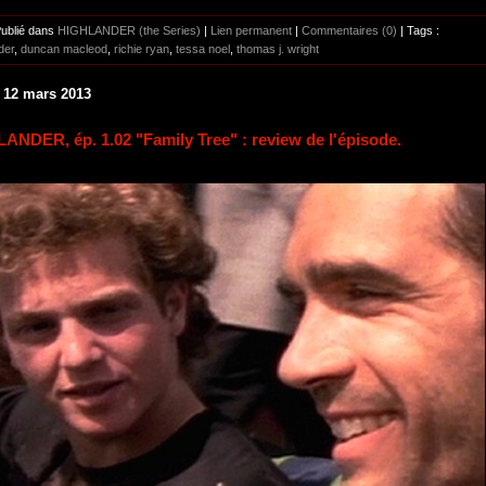
Publié dans
HIGHLANDER (the Series)
|
Lien permanent
|
Commentaires (0)
| Tags :
der
,
duncan macleod
,
richie ryan
,
tessa noel
,
thomas j. wright
 12 mars 2013
ANDER, ép. 1.02 "Family Tree" : review de l'épisode.