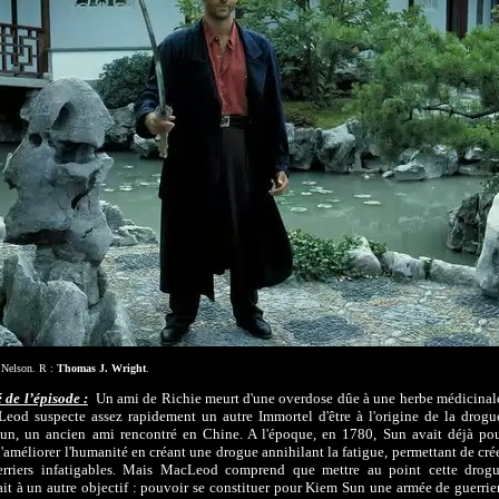
y Nelson. R :
Thomas J. Wright
.
de l’épisode :
Un ami de Richie meurt d'une overdose dûe à une herbe médicinal
eod suspecte assez rapidement un autre Immortel d'être à l'origine de la drogu
un, un ancien ami rencontré en Chine. A l'époque, en 1780, Sun avait déjà po
d'améliorer l'humanité en créant une drogue annihilant la fatigue, permettant de cré
erriers infatigables. Mais MacLeod comprend que mettre au point cette drog
it à un autre objectif : pouvoir se constituer pour Kiem Sun une armée de guerrie