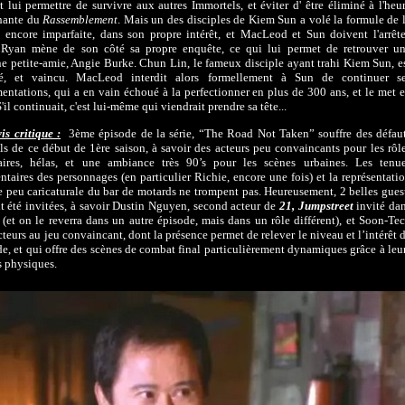
 lui permettre de survivre aux autres Immortels, et éviter d' être éliminé à l'heu
hante du
Rassemblement
. Mais un des disciples de Kiem Sun a volé la formule de 
 encore imparfaite, dans son propre intérêt, et MacLeod et Sun doivent l'arrête
 Ryan mène de son côté sa propre enquête, ce qui lui permet de retrouver u
e petite-amie, Angie Burke. Chun Lin, le fameux disciple ayant trahi Kiem Sun, e
vé, et vaincu. MacLeod interdit alors formellement à Sun de continuer s
entations, qui a en vain échoué à la perfectionner en plus de 300 ans, et le met 
'il continuait, c'est lui-même qui viendrait prendre sa tête...
s critique :
3ème épisode de la série, “The Road Not Taken” souffre des défau
ls de ce début de 1ère saison, à savoir des acteurs peu convaincants pour les rôl
aires, hélas, et une ambiance très 90’s pour les scènes urbaines. Les tenu
ntaires des personnages (en particulier Richie, encore une fois) et la représentati
 peu caricaturale du bar de motards ne trompent pas. Heureusement, 2 belles gues
nt été invitées, à savoir Dustin Nguyen, second acteur de
21, Jumpstreet
invité da
e (et on le reverra dans un autre épisode, mais dans un rôle différent), et Soon-Te
cteurs au jeu convaincant, dont la présence permet de relever le niveau et l’intérêt 
de, et qui offre des scènes de combat final particulièrement dynamiques grâce à leu
s physiques.