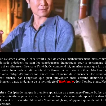
gue est assez classique, et se réduit à peu de choses, malheureusement, mais com
’épisode précédent, ce sont les conséquences dramatiques pour le personnage 
qui en réhaussent là encore l’intérêt. On comprend ici, en même temps que lui, q
ié entre Immortels survit parfois difficilement à leur statut même. MacLeod 
e ainsi obligé d’affronter son ancien ami, et même de le menacer. Une situati
ent amenée par l’angoisse que peut provoquer chez certains Immortels 
lement, partie intégrante de la mythologie d’
Highlander
, dont l’ombre plane.
No
ité :
Cet épisode marque la première apparition du personnage d’Angie Burke, u
amie potentielle pour Richie, mais qui ne fera qu’une seconde apparition dans 
1, avant de disparaître. Alexandra Vandernoot (Tessa) n’apparaît qu’au début et à 
’épisode.