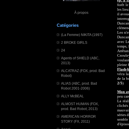
ép. à l
forêt l
les lieu
À propos
il avou
interr
Duncan 
Catégories
clémenc
Leo n'e
(La Femme) NIKITA (1997)
Duncan 
avec Le
2 BROKE GIRLS
temps, 
24
Arrêtan
Crowle
Agents of SHIELD (ABC,
voulant
2013)
pleine f
Flash-b
ALCATRAZ (FOX, prod. Bad
vécu la
Robot)
de la b
2/5
)
ALIAS (ABC, prod. Bad
Robot 2001-2006)
Mon av
ALLY McBEAL
peu car
La réal
ALMOST HUMAN (FOX,
clichés
prod. Bad Robot, 2013)
mauvais
séries 
AMERICAN HORROR
semble 
STORY (FX, 2011)
d'épiso