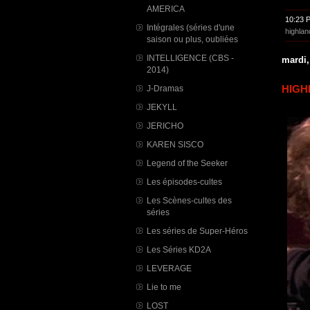
AMERICA
10:23 
Intégrales (séries d'une
highlan
saison ou plus, oubliées
INTELLIGENCE (CBS -
mardi,
2014)
HIGHL
J-Dramas
JEKYLL
JERICHO
KAREN SISCO
Legend of the Seeker
Les épisodes-cultes
Les Scènes-cultes des
séries
Les séries de Super-Héros
Les Séries KD2A
LEVERAGE
Lie to me
LOST