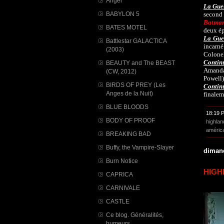
Angel
La Gues
BABYLON 5
second 
Batman
BATES MOTEL
deux ép
La Gues
Battlestar GALACTICA
incarn
(2003)
Colonel
Continu
BEAUTY and The BEAST
Amanda 
(CW, 2012)
Powell)
BIRDS OF PREY (Les
Continu
Anges de la Nuit)
finalem
BLUE BLOODS
18:19 
BODY OF PROOF
highlan
améric
BREAKING BAD
Buffy, the Vampire-Slayer
dimanc
Burn Notice
HIGHL
CAPRICA
CARNIVALE
CASTLE
Ce blog. Généralités,
humeurs...