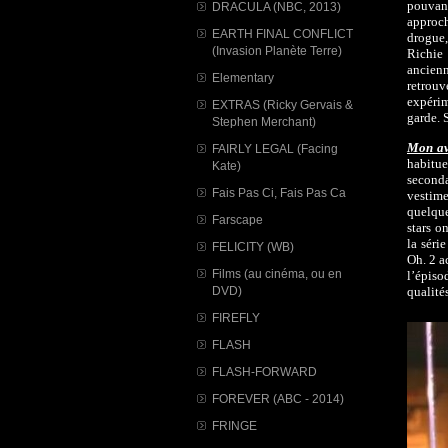
pouvant
DRACULA (NBC, 2013)
approc
EARTH FINAL CONFLICT
drogue,
(Invasion Planète Terre)
Richie
ancienn
Elementary
retrou
expérim
EXTRAS (Ricky Gervais &
garde. S
Stephen Merchant)
Mon avi
FAIRLY LEGAL (Facing
habitue
Kate)
second
Fais Pas Ci, Fais Pas Ca
vestime
quelque
Farscape
stars o
la séri
FELICITY (WB)
Oh. 2 a
Films (au cinéma, ou en
l’épiso
DVD)
qualité
FIREFLY
FLASH
FLASH-FORWARD
FOREVER (ABC - 2014)
FRINGE