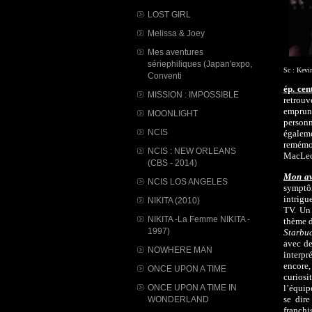
LOST GIRL
Melissa & Joey
Mes aventures
sériephiliques (Japan'expo,
Sc : Kevi
Conventi
ép. cen
MISSION : IMPOSSIBLE
retrouv
emprunt
MOONLIGHT
personn
NCIS
égalemen
remémor
NCIS : NEW ORLEANS
MacLeod
(CBS - 2014)
Mon avi
NCIS LOS ANGELES
symptôm
intrigu
NIKITA (2010)
TV. Un
NIKITA -La Femme NIKITA -
thème d
1997)
Starbu
avec de
NOWHERE MAN
interpr
encore,
ONCE UPON A TIME
curiosi
ONCE UPON A TIME IN
l’équi
se dire
WONDERLAND
franchi