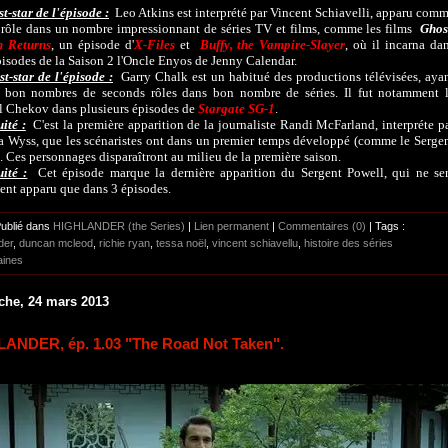
t-star de l'épisode :
Leo Atkins est interprété par Vincent Schiavelli, apparu com
rôle dans un nombre impressionnant de séries TV et films, comme les films
Ghos
 Returns
, un épisode d'
X-Files
et
Buffy, the Vampire-Slayer
, où il incarna da
isodes de la Saison 2 l'Oncle Enyos de Jenny Calendar.
t-star de l'épisode :
Garry Chalk est un habitué des productions télévisées, aya
é bon nombres de seconds rôles dans bon nombre de séries. Il fut notamment 
 Chekov dans plusieurs épisodes de
Stargate SG-1
.
ité :
C'est la première apparition de la journaliste Randi McFarland, interpréte p
Wyss, que les scénaristes ont dans un premier temps développé (comme le Serge
. Ces personnages disparaîtront au milieu de la première saison.
ité :
Cet épisode marque la dernière apparition du Sergent Powell, qui ne se
ent apparu que dans 3 épisodes.
Publié dans
HIGHLANDER (the Series)
|
Lien permanent
|
Commentaires (0)
| Tags :
der
,
duncan mcleod
,
richie ryan
,
tessa noël
,
vincent schiavellu
,
histoire des séries
aines
he, 24 mars 2013
ANDER, ép. 1.03 "The Road Not Taken".