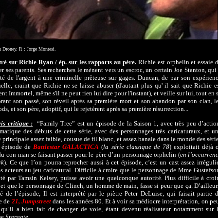
n Droney. R : Jorge Montesi.
tré sur Richie Ryan / ép. sur les rapports au père.
Richie est orphelin et essaie 
er ses parents. Ses recherches le mènent vers un escroc, un certain Joe Stanton, qui
é de l'argent à une criminelle prêteuse sur gages. Duncan, de par son expérien
elle, craint que Richie ne se laisse abuser (d'autant plus qu' il sait que Richie e
t Immortel, même s'il ne peut rien lui dire pour l'instant), et veille sur lui, tout en 
ant son passé, son réveil après sa première mort et son abandon par son clan, l
s, et son père, adoptif, qui le rejetèrent après sa première résurrection...
s critique :
“Family Tree” est un épisode de la Saison 1, avec très peu d’actio
atique des débuts de cette série, avec des personnages très caricaturaux, et u
e principale assez faible, cousue de fil blanc, et assez banale dans le monde des séri
 épisode de
Battlestar GALACTICA
(
la série classique de 78
) exploitait déjà 
u con-man se faisant passer pour le père d’un personnage orphelin (
en l’occurren
ck
). Ce que l’on pourra reprocher aussi à cet épisode, c’est un cast assez irréguli
s acteurs au jeu caricatural. Difficile à croire que le personnage de Mme Gustafso
été par Tamsin Kelsey, puisse avoir une quelconque autorité. Plus difficile à croi
 et que le personnage de Clinch, un homme de main, fasse si peur que ça. D’ailleur
té de l’épisode, Il est interprété par le piètre Peter DeLuise, qui faisait partie 
pe de
21, Jumpstreet
dans les années 80. Et à voir sa médiocre interprétation, on pe
 qu’il a bien fait de changer de voie, étant devenu réalisateur notamment sur 
se
Stargate
.