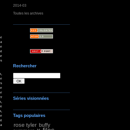
2014-03
Toutes les archives
de
 a
ce
st
se
es
Rechercher
n,
ne
es
ce
ce
er
Séries visionnées
n,
re
s,
Tags populaires
de
ut
rose tyler
buffy
la