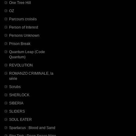
One Tree Hill
OZ
Parcours croisés
Person of Interest
Persons Unknown
Prison Break
Quantum Leap (Code
Quantum)
REVOLUTION
ROMANZO CRIMINALE, la
série
Scrubs
SHERLOCK
SIBERIA
SLIDERS
SOUL EATER
Spartacus : Blood and Sand
Star Trek : Deep Space Nine