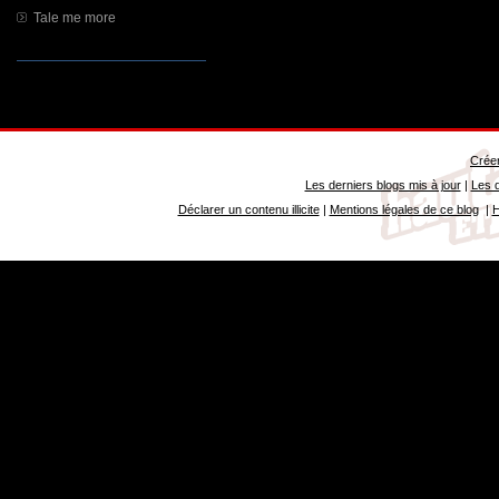
Tale me more
Créer
Les derniers blogs mis à jour
|
Les d
Déclarer un contenu illicite
|
Mentions légales de ce blog
|
H