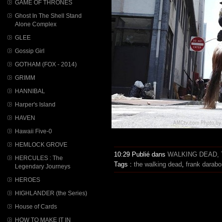
GAME OF THRONES
Ghost In The Shell Stand
Alone Complex
GLEE
Gossip Girl
GOTHAM (FOX - 2014)
GRIMM
HANNIBAL
Harper's Island
HAVEN
Hawaii Five-0
HEMLOCK GROVE
10:29 Publié dans
WALKING DEAD, 
HERCULES : The
Tags :
the walking dead
,
frank darabo
Legendary Journeys
HEROES
HIGHLANDER (the Series)
House of Cards
HOW TO MAKE IT IN