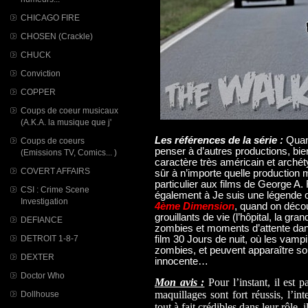
CHICAGO FIRE
CHOSEN (Crackle)
CHUCK
Conviction
COPPER
Coups de coeur musicaux
(A.K.A. la musique que j'
Les références de la série :
Quand
Coups de coeurs
penser à d’autres productions, bie
(Emissions TV, Comics... )
caractère très américain et arché
COVERT AFFAIRS
sûr à n’importe quelle production
particulier aux films de George A.
CSI : Crime Scene
également à Je suis une légende o
Investigation
4ème Dimension
, quand on déco
grouillants de vie (l’hôpital, la g
DEFIANCE
zombies et moments d’attente dan
DETROIT 1-8-7
film 30 Jours de nuit, où les vamp
zombies, et peuvent apparaître so
DEXTER
innocente…
Doctor Who
Mon avis :
Pour l’instant, il est p
maquillages sont fort réussis, l’in
Dollhouse
tout à fait crédibles dans leur rôle,