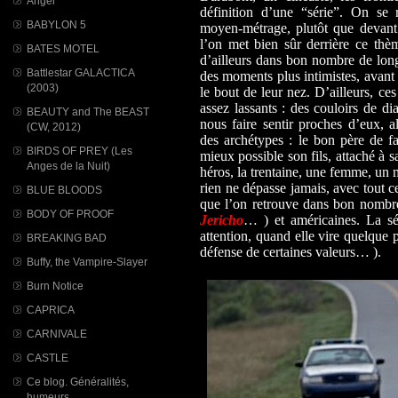
Angel
définition d’une “série”. On se
BABYLON 5
moyen-métrage, plutôt que devant
l’on met bien sûr derrière ce thè
BATES MOTEL
d’ailleurs dans bon nombre de lon
Battlestar GALACTICA
des moments plus intimistes, avant 
(2003)
le bout de leur nez. D’ailleurs, ce
assez lassants : des couloirs de d
BEAUTY and The BEAST
nous faire sentir proches d’eux, a
(CW, 2012)
des archétypes : le bon père de fa
BIRDS OF PREY (Les
mieux possible son fils, attaché à 
Anges de la Nuit)
héros, la trentaine, une femme, un 
rien ne dépasse jamais, avec tout c
BLUE BLOODS
que l’on retrouve dans bon nombre
BODY OF PROOF
Jericho
… ) et américaines. La sé
attention, quand elle vire quelque
BREAKING BAD
défense de certaines valeurs… ).
Buffy, the Vampire-Slayer
Burn Notice
CAPRICA
CARNIVALE
CASTLE
Ce blog. Généralités,
humeurs...