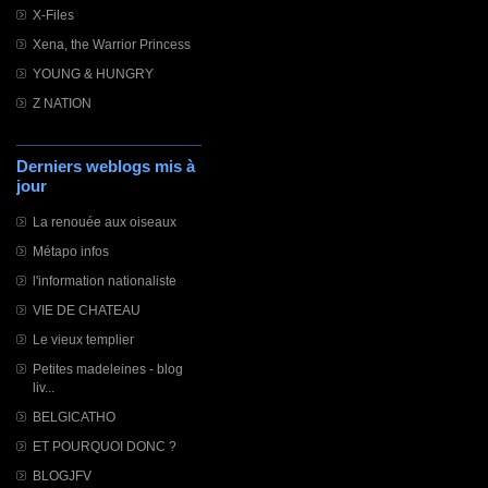
X-Files
Xena, the Warrior Princess
YOUNG & HUNGRY
Z NATION
Derniers weblogs mis à
jour
La renouée aux oiseaux
Métapo infos
l'information nationaliste
VIE DE CHATEAU
Le vieux templier
Petites madeleines - blog
liv...
BELGICATHO
ET POURQUOI DONC ?
BLOGJFV