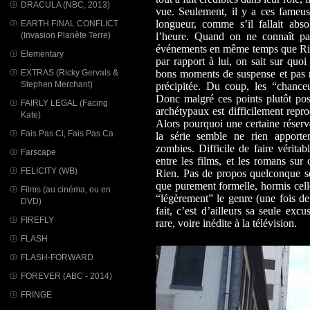
DRACULA (NBC, 2013)
vue. Seulement, il y a ces fameus
longueur, comme s’il fallait ab
EARTH FINAL CONFLICT
(Invasion Planète Terre)
l’heure. Quand on ne connaît pas
événements en même temps que Rick
Elementary
par rapport à lui, on sait sur qu
EXTRAS (Ricky Gervais &
bons moments de suspense et pas m
Stephen Merchant)
précipitée. Du coup, les “chance
Donc malgré ces points plutôt pos
FAIRLY LEGAL (Facing
archétypaux est difficilement repro
Kate)
Alors pourquoi une certaine réserv
Fais Pas Ci, Fais Pas Ca
la série semble ne rien apporter
zombies. Difficile de faire véritab
Farscape
entre les films, et les romans sur 
FELICITY (WB)
Rien. Pas de propos quelconque se 
que purement formelle, hormis cel
Films (au cinéma, ou en
“légèrement” le genre (une fois d
DVD)
fait, c’est d’ailleurs sa seule exc
FIREFLY
rare, voire inédite à la télévision.
FLASH
FLASH-FORWARD
FOREVER (ABC - 2014)
FRINGE