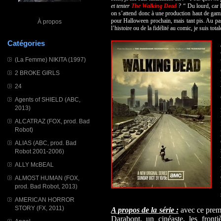
et tenter
The Walking Dead
? “
Du lourd, car l
on s’attend donc à une production haut de gamm
pour Halloween prochain, mais tant pis. Au pas
À propos
l’histoire ou de la fidélité au comic, je suis t
Catégories
(La Femme) NIKITA (1997)
2 BROKE GIRLS
24
Agents of SHIELD (ABC,
2013)
ALCATRAZ (FOX, prod. Bad
Robot)
ALIAS (ABC, prod. Bad
Robot 2001-2006)
ALLY McBEAL
ALMOST HUMAN (FOX,
prod. Bad Robot, 2013)
AMERICAN HORROR
STORY (FX, 2011)
A propos de la série :
avec ce premi
Darabont, un cinéaste, les fronti