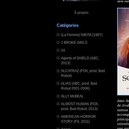
série me
À propos
Catégories
(La Femme) NIKITA (1997)
2 BROKE GIRLS
24
Agents of SHIELD (ABC,
2013)
ALCATRAZ (FOX, prod. Bad
Robot)
ALIAS (ABC, prod. Bad
Robot 2001-2006)
ALLY McBEAL
dans de
ALMOST HUMAN (FOX,
de riva
prod. Bad Robot, 2013)
surtou
accomp
AMERICAN HORROR
princip
STORY (FX, 2011)
orienté
une sor