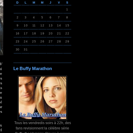
D
L
M
M
J
V
S
1
2
3
4
5
6
7
8
9
10
11
12
13
14
15
16
17
18
19
20
21
22
23
24
25
26
27
28
29
30
31
TV
Le Buffy Marathon
ui
re
es
es
is
re
du
hé
ar
es
Tous les vendredis soirs à 22h, des
ux
fans revisionnent la célèbre série
el