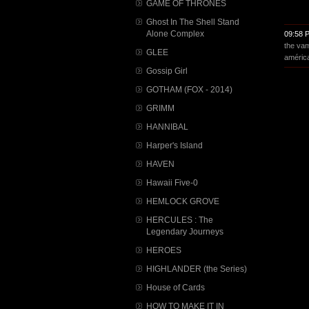
GAME OF THRONES
Ghost In The Shell Stand
Alone Complex
09:58 
the vam
GLEE
améric
Gossip Girl
GOTHAM (FOX - 2014)
GRIMM
HANNIBAL
Harper's Island
HAVEN
Hawaii Five-0
HEMLOCK GROVE
HERCULES : The
Legendary Journeys
HEROES
HIGHLANDER (the Series)
House of Cards
HOW TO MAKE IT IN