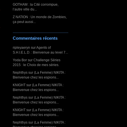
GOTHAM : la Cité corrompue,
l’autre ville du...
Z NATION : Un monde de Zombies,
ça peut aussi...
Commentaires récents
ripleyaeryn
sur
Agents of
S.H.I.E.L.D. : Bienvenue au level 7...
Yoda Bor
sur
Challenge Séries
2015 : le Choix de mes séries.
Nephthys
sur
(La Femme) NIKITA :
Bienvenue chez les espions...
KNIGHT
sur
(La Femme) NIKITA :
Bienvenue chez les espions...
Nephthys
sur
(La Femme) NIKITA :
Bienvenue chez les espions...
KNIGHT
sur
(La Femme) NIKITA :
Bienvenue chez les espions...
Nephthys
sur
(La Femme) NIKITA :