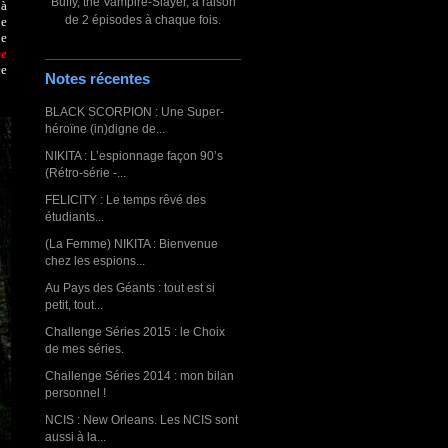
Buffy, the Vampire-Slayer, à raison
 à
de 2 épisodes à chaque fois.
ie
de
e
ce
Notes récentes
BLACK SCORPION : Une Super-
héroïne (in)digne de...
NIKITA : L’espionnage façon 90’s
(Rétro-série -...
FELICITY : Le temps rêvé des
étudiants...
(La Femme) NIKITA : Bienvenue
chez les espions...
Au Pays des Géants : tout est si
petit, tout...
Challenge Séries 2015 : le Choix
de mes séries.
Challenge Séries 2014 : mon bilan
personnel !
NCIS : New Orleans. Les NCIS sont
aussi à la...