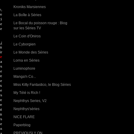
Kroniks Marsiennes
e,
re
La Boîte à Séries
ci
Le Bocal du poisson rouge : Blog
le
sur les Séries TV
le
Le Coin d'Oniros
 :
Le Cyborgien
on
ir
Le Monde des Séries
re
Lorna en Séries
la
es
Luminophore
le
re
Manga'n Co...
de
Miss Kitty Fantastico, le Blog Séries
ux
le
My Télé is Rich !
es
re
Nephthys Series, V2
re
Nephthys'séries
nt
un
NICE FLARE
es
ue
Paperblog
ns
la
PREVIOUSLY ON