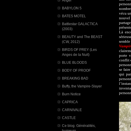
Angel
person
BABYLON 5
nombreu
vécu un
BATES MOTEL
nouvel 
partage
Battlestar GALACTICA
présent
(2003)
Là enco
sérieu
BEAUTY and The BEAST
semble 
(CW, 2012)
Vampir
BIRDS OF PREY (Les
clairem
Anges de la Nuit)
porte 
conflit 
BLUE BLOODS
personn
se fair
BODY OF PROOF
qui par
BREAKING BAD
personn
l’insta
Buffy, the Vampire-Slayer
invent
personn
Burn Notice
CAPRICA
CARNIVALE
CASTLE
Ce blog. Généralités,
humeurs...