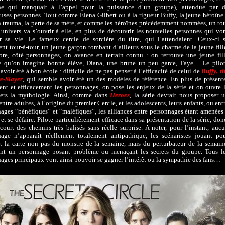
ne qui manquait à l’appel pour la puissance d’un groupe), attendue par 
ses personnes. Tout comme Elena Gilbert ou à la rigueur Buffy, la jeune héroïne
 trauma, la perte de sa mère, et comme les héroïnes précédemment nommées, un to
univers va s’ouvrir à elle, en plus de découvrir les nouvelles personnes qui vo
r sa vie. Le fameux cercle de sorcière du titre, qui l’attendaient. Ceux-ci 
ent tour-à-tour, un jeune garçon tombant d’ailleurs sous le charme de la jeune fill
re, côté personnages, on avance en terrain connu : on retrouve une jeune fil
se qu’on imagine bonne élève, Diana, une brune un peu garce, Faye… Le pilo
avoir été à bon école : difficile de ne pas penser à l’efficacité de celui de
Buffy, t
e-Slayer
, qui semble avoir été un des modèles de référence. En plus de présent
ent et efficacement les personnages, on pose les enjeux de la série et on ouvre 
vers la mythologie. Ainsi, comme dans
Heroes
, la série devrait nous proposer 
entre adultes, à l’origine du premier Cercle, et les adolescents, leurs enfants, ou ent
ages “bénéfiques” et “maléfiques”, les alliances entre personnages étant amenées
e et se défaire. Pilote particulièrement efficace dans sa présentation de la série, don
court des chemins très balisés sans réelle surprise. A noter, pour l’instant, auc
age n’apparaît réellement totalement antipathique, les scénaristes jouant po
nt la carte non pas du monstre de la semaine, mais du perturbateur de la semain
ant un personnage posant problème ou menaçant les secrets du groupe. Tous l
ages principaux vont ainsi pouvoir se gagner l’intérêt ou la sympathie des fans…