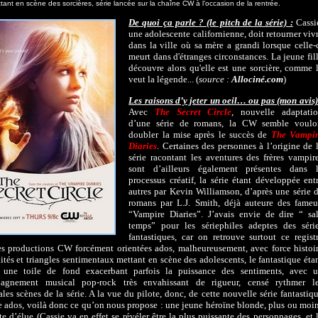
ttant en scène des sorcières, série lancée sur la chaîne CW à l’occasion de la rentrée.
De quoi ça parle ? (le pitch de la série) :
Cassi
une adolescente californienne, doit retourner viv
dans la ville où sa mère a grandi lorsque celle-
meurt dans d'étranges circonstances. La jeune fil
découvre alors qu'elle est une sorcière, comme 
veut la légende... (
source :
Allociné.com
)
Les raisons d’y jeter un oeil… ou pas (mon avis)
Avec
The Secret Circle
, nouvelle adaptati
d’une série de romans, la CW semble voulo
doubler la mise après le succès de
The Vampi
Diaries
. Certaines des personnes à l’origine de 
série racontant les aventures des frères vampir
sont d’ailleurs également présentes dans 
processus créatif, la série étant développée ent
autres par Kevin Williamson, d’après une série 
romans par L.J. Smith, déjà auteure des fame
“Vampire Diaries”. J’avais envie de dire “ sa
temps” pour les sériephiles adeptes des séri
fantastiques, car on retrouve surtout ce regist
s productions CW forcément orientées ados, malheureusement, avec force histoi
lités et triangles sentimentaux mettant en scène des adolescents, le fantastique éta
t une toile de fond exacerbant parfois la puissance des sentiments, avec 
agnement musical pop-rock très envahissant de rigueur, censé rythmer l
ales scènes de la série. A la vue du pilote, donc, de cette nouvelle série fantastiq
e ados, voilà donc ce qu’on nous propose : une jeune héroïne blonde, plus ou moi
te d’élue (Cassie va en effet se révéler être la plus puissante des personnages, et 