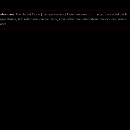
Publié dans
The Secret Circle
|
Lien permanent
|
Commentaires (0)
| Tags :
the secret circle
,
pire diaries
,
britt robertson
,
cassie black
,
kevin williamson
,
fantastique
,
histoire des séries
aines