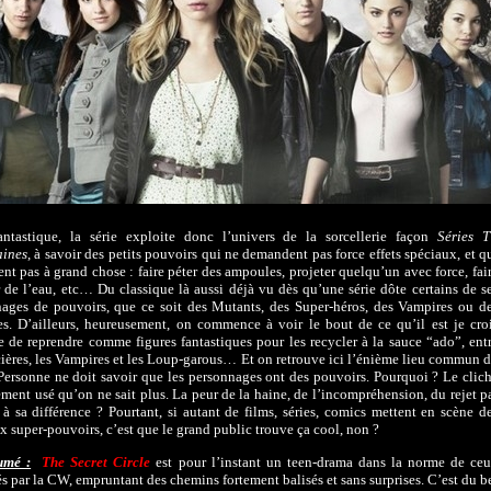
antastique, la série exploite donc l’univers de la sorcellerie façon
Séries 
aines
, à savoir des petits pouvoirs qui ne demandent pas force effets spéciaux, et q
ent pas à grand chose : faire péter des ampoules, projeter quelqu’un avec force, fai
r de l’eau, etc… Du classique là aussi déjà vu dès qu’une série dôte certains de s
ages de pouvoirs, que ce soit des Mutants, des Super-héros, des Vampires ou d
es. D’ailleurs, heureusement, on commence à voir le bout de ce qu’il est je cro
e de reprendre comme figures fantastiques pour les recycler à la sauce “ado”, ent
cières, les Vampires et les Loup-garous… Et on retrouve ici l’énième lieu commun 
 Personne ne doit savoir que les personnages ont des pouvoirs. Pourquoi ? Le clic
lement usé qu’on ne sait plus. La peur de la haine, de l’incompréhension, du rejet p
 à sa différence ? Pourtant, si autant de films, séries, comics mettent en scène d
ux super-pouvoirs, c’est que le grand public trouve ça cool, non ?
umé :
The Secret Circle
est pour l’instant un teen-drama dans la norme de ce
s par la CW, empruntant des chemins fortement balisés et sans surprises. C’est du b