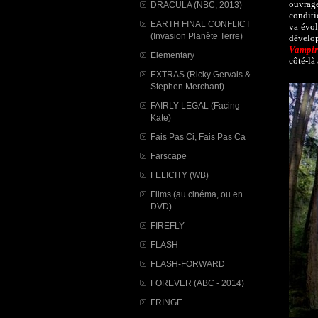
ouvrage
DRACULA (NBC, 2013)
conditi
EARTH FINAL CONFLICT
va évol
(Invasion Planète Terre)
dévelo
Vampir
Elementary
côté-là
EXTRAS (Ricky Gervais &
Stephen Merchant)
FAIRLY LEGAL (Facing
Kate)
Fais Pas Ci, Fais Pas Ca
Farscape
FELICITY (WB)
Films (au cinéma, ou en
DVD)
FIREFLY
FLASH
FLASH-FORWARD
FOREVER (ABC - 2014)
FRINGE