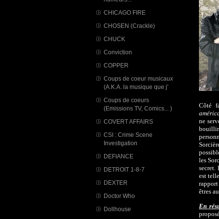
CHICAGO FIRE
CHOSEN (Crackle)
CHUCK
Conviction
COPPER
Coups de coeur musicaux
(A.K.A. la musique que j'
Coups de coeurs
Côté f
(Emissions TV, Comics... )
améric
ne serv
COVERT AFFAIRS
bouilli
CSI : Crime Scene
personn
Investigation
Sorcièr
possibl
DEFIANCE
les Sor
secret.
DETROIT 1-8-7
est tel
DEXTER
rapport
êtres a
Doctor Who
En rés
Dollhouse
proposé