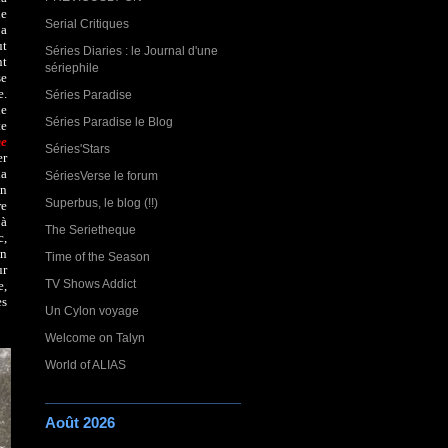
de
Serial Critiques
 a
ut
Séries Diaries : le Journal d'une
nt
sériephile
se
e.
Séries Paradise
le
Séries Paradise le Blog
te
he
Séries'Stars
er
la
SériesVerse le forum
un
Superbus, le blog (!!)
re
 à
The Serietheque
c,
un
Time of the Season
ur
TV Shows Addict
e,
es
Un Cylon voyage
Welcome on Talyn
World of ALIAS
Août 2026