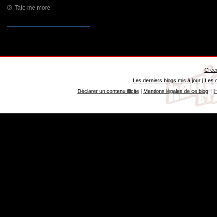
Tale me more
Créer
Les derniers blogs mis à jour
|
Les d
Déclarer un contenu illicite
|
Mentions légales de ce blog
|
H