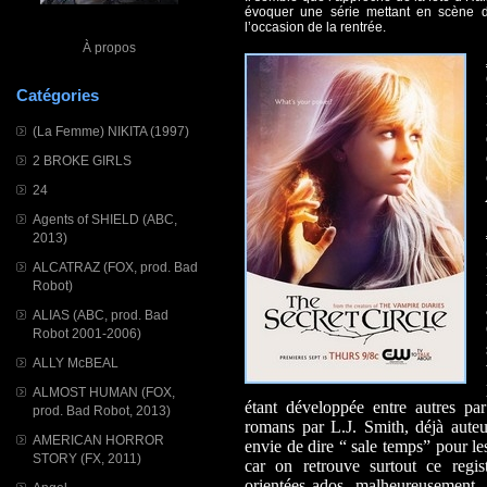
évoquer une série mettant en scène d
l’occasion de la rentrée.
À propos
Catégories
(La Femme) NIKITA (1997)
2 BROKE GIRLS
24
Agents of SHIELD (ABC,
2013)
ALCATRAZ (FOX, prod. Bad
Robot)
ALIAS (ABC, prod. Bad
Robot 2001-2006)
ALLY McBEAL
ALMOST HUMAN (FOX,
étant développée entre autres pa
prod. Bad Robot, 2013)
romans par L.J. Smith, déjà aute
AMERICAN HORROR
envie de dire “ sale temps” pour les
STORY (FX, 2011)
car on retrouve surtout ce regi
orientées ados, malheureusement, av