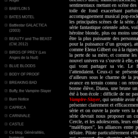
Angel
sentimentaux mettant en scène des a
BABYLON 5
toile de fond exacerbant parfoi
accompagnement musical pop-rock t
BATES MOTEL
les principales scènes de la série.
Battlestar GALACTICA
série fantastique orientée ados, v
(2003)
héroïne blonde, plus ou moins une 
être la plus puissante des personn
BEAUTY and The BEAST
pour la puissance d’un groupe), a
(CW, 2012)
comme Elena Gilbert ou à la rigueu
BIRDS OF PREY (Les
la perte de sa mère, et comme le
Anges de la Nuit)
nouvel univers va s’ouvrir à elle, 
qui vont partager sa vie. Le f
BLUE BLOODS
l’attendaient. Ceux-ci se présen
BODY OF PROOF
d’ailleurs sous le charme de la je
avance en terrain connu : on retro
BREAKING BAD
bonne élève, Diana, une brune un
Buffy, the Vampire-Slayer
été à bon école : difficile de ne pa
Vampire-Slayer
, qui semble avoir 
Burn Notice
présenter clairement et efficacemen
CAPRICA
série et on ouvre la porte vers l
série devrait nous proposer un con
CARNIVALE
Cercle, et les adolescents, leurs e
CASTLE
“maléfiques”, les alliances entre 
défaire. Pilote particulièrement eff
Ce blog. Généralités,
humeurs...