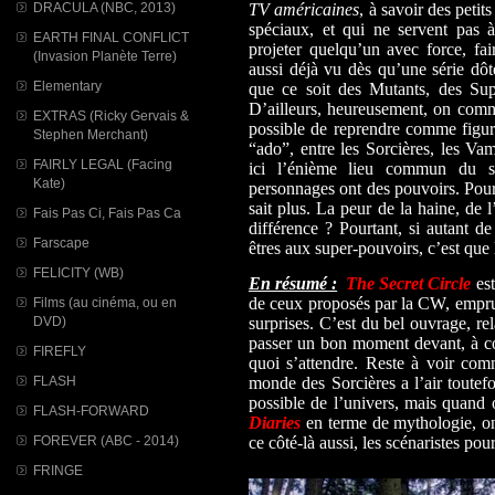
DRACULA (NBC, 2013)
TV américaines
, à savoir des peti
spéciaux, et qui ne servent pas 
EARTH FINAL CONFLICT
projeter quelqu’un avec force, fai
(Invasion Planète Terre)
aussi déjà vu dès qu’une série dôt
Elementary
que ce soit des Mutants, des Sup
D’ailleurs, heureusement, on comme
EXTRAS (Ricky Gervais &
possible de reprendre comme figure
Stephen Merchant)
“ado”, entre les Sorcières, les V
FAIRLY LEGAL (Facing
ici l’énième lieu commun du se
Kate)
personnages ont des pouvoirs. Pour
sait plus. La peur de la haine, de 
Fais Pas Ci, Fais Pas Ca
différence ? Pourtant, si autant de
Farscape
êtres aux super-pouvoirs, c’est que 
FELICITY (WB)
En résumé :
The Secret Circle
est
de ceux proposés par la CW, emprun
Films (au cinéma, ou en
DVD)
surprises. C’est du bel ouvrage, rel
passer un bon moment devant, à con
FIREFLY
quoi s’attendre. Reste à voir com
FLASH
monde des Sorcières a l’air toute
possible de l’univers, mais quand o
FLASH-FORWARD
Diaries
en terme de mythologie, on 
FOREVER (ABC - 2014)
ce côté-là aussi, les scénaristes pou
FRINGE