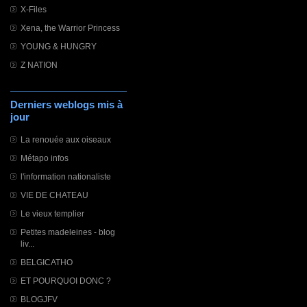
X-Files
Xena, the Warrior Princess
YOUNG & HUNGRY
Z NATION
Derniers weblogs mis à
jour
La renouée aux oiseaux
Métapo infos
l'information nationaliste
VIE DE CHATEAU
Le vieux templier
Petites madeleines - blog
liv...
BELGICATHO
ET POURQUOI DONC ?
BLOGJFV