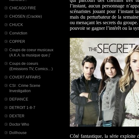
qui parcourt des chemins très ba
l’instant, aucun personnage n’appar
CHICAGO FIRE
scénaristes jouant pour l’instant 
CHOSEN (Crackle)
mais du perturbateur de la semain
ou menaçant les secrets du groupe.
CHUCK
pouvoir se gagner l’intérêt ou la 
Conviction
COPPER
Coups de coeur musicaux
(A.K.A. la musique que j'
Coups de coeurs
(Emissions TV, Comics... )
COVERT AFFAIRS
CSI : Crime Scene
Investigation
DEFIANCE
DETROIT 1-8-7
DEXTER
Doctor Who
Dollhouse
Côté fantastique, la série exploite 