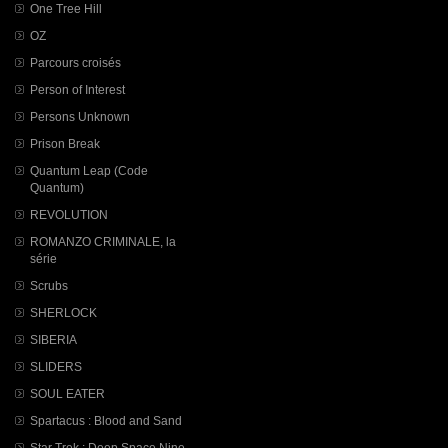
One Tree Hill
OZ
Parcours croisés
Person of Interest
Persons Unknown
Prison Break
Quantum Leap (Code
Quantum)
REVOLUTION
ROMANZO CRIMINALE, la
série
Scrubs
SHERLOCK
SIBERIA
SLIDERS
SOUL EATER
Spartacus : Blood and Sand
Star Trek : Deep Space Nine