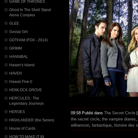
GAME OF THRONES
Ghost In The Shell Stand
Alone Complex
GLEE
Gossip Girl
GOTHAM (FOX - 2014)
GRIMM
HANNIBAL
Harper's Island
HAVEN
Hawaii Five-0
HEMLOCK GROVE
HERCULES : The
Legendary Journeys
HEROES
09:58 Publié dans
The Secret Circle
the secret circle
,
the vampire diaries
HIGHLANDER (the Series)
williamson
,
fantastique
,
histoire des 
House of Cards
HOW TO MAKE IT IN