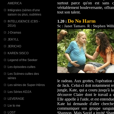
surtout parce qu'on est sans ce
AMERICA
véritablement bouleversante, offra
Intégrales (séries d'une
tout son talent.
saison ou plus, oubliées
Do No Harm
1.20 :
INTELLIGENCE (CBS -
2014)
Sc : Janet Tamaro. R : Stephen Will
J-Dramas
JEKYLL
JERICHO
KAREN SISCO
Legend of the Seeker
Les épisodes-cultes
Les Scènes-cultes des
séries
le radeau. Aux grottes, l'opération
Les séries de Super-Héros
de Jack. Celui-ci doit notamment r
jungle, Kate, qui a couru jusqu'à l
Les Séries KD2A
découvre Claire dont le travail a
LEVERAGE
Elle appelle à l'aide, et est entendue
Kate lui demande d'aller cherch
Lie to me
communiquer son groupe sanguin
LOST
Shannon. Mais Sayid a invité Shann