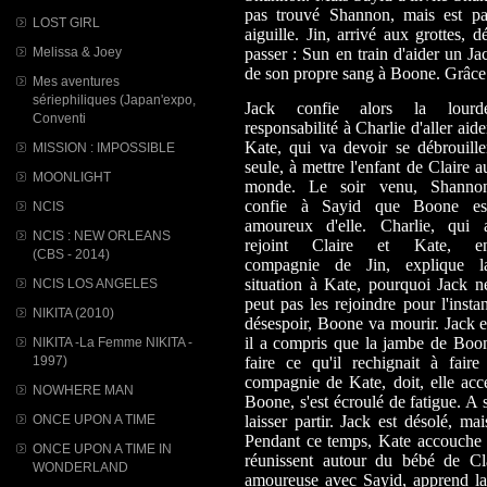
pas trouvé Shannon, mais est pa
LOST GIRL
aiguille. Jin, arrivé aux grottes, 
Melissa & Joey
passer : Sun en train d'aider un Ja
de son propre sang à Boone. Grâce 
Mes aventures
sériephiliques (Japan'expo,
Jack confie alors la lourd
Conventi
responsabilité à Charlie d'aller aide
Kate, qui va devoir se débrouille
MISSION : IMPOSSIBLE
seule, à mettre l'enfant de Claire a
MOONLIGHT
monde. Le soir venu, Shanno
confie à Sayid que Boone es
NCIS
amoureux d'elle. Charlie, qui 
NCIS : NEW ORLEANS
rejoint Claire et Kate, e
(CBS - 2014)
compagnie de Jin, explique l
situation à Kate, pourquoi Jack n
NCIS LOS ANGELES
peut pas les rejoindre pour l'insta
NIKITA (2010)
désespoir, Boone va mourir. Jack
il a compris que la jambe de Boone
NIKITA -La Femme NIKITA -
1997)
faire ce qu'il rechignait à faire
compagnie de Kate, doit, elle acc
NOWHERE MAN
Boone, s'est écroulé de fatigue. A 
ONCE UPON A TIME
laisser partir. Jack est désolé, ma
Pendant ce temps, Kate accouche Cl
ONCE UPON A TIME IN
réunissent autour du bébé de Cl
WONDERLAND
amoureuse avec Sayid, apprend la t