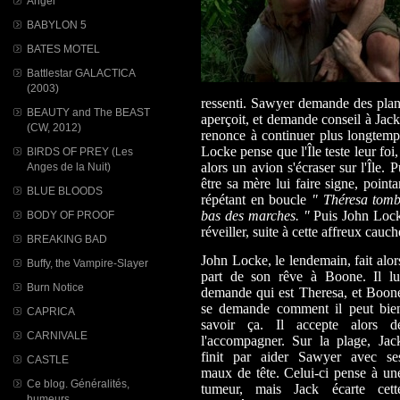
Angel
BABYLON 5
BATES MOTEL
Battlestar GALACTICA
(2003)
ressenti. Sawyer demande des plan
BEAUTY and The BEAST
aperçoit, et demande conseil à Ja
(CW, 2012)
renonce à continuer plus longtemps
Locke pense que l'Île teste leur fo
BIRDS OF PREY (Les
alors un avion s'écraser sur l'Île.
Anges de la Nuit)
être sa mère lui faire signe, point
BLUE BLOODS
répétant en boucle
" Théresa tomb
bas des marches. "
Puis John Locke
BODY OF PROOF
réveiller, suite à cette affreux cauc
BREAKING BAD
John Locke, le lendemain, fait alor
Buffy, the Vampire-Slayer
part de son rêve à Boone. Il lu
Burn Notice
demande qui est Theresa, et Boon
se demande comment il peut bie
CAPRICA
savoir ça. Il accepte alors d
CARNIVALE
l'accompagner. Sur la plage, Jac
finit par aider Sawyer avec se
CASTLE
maux de tête. Celui-ci pense à un
Ce blog. Généralités,
tumeur, mais Jack écarte cett
humeurs...