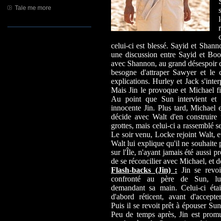
Tale me more
celui-ci est blessé. Sayid et Shan
une discussion entre Sayid et Boo
avec Shannon, au grand désespoir de
besogne d'attraper Sawyer et le
explications. Hurley et Jack s'inte
Mais Jin le provoque et Michael fin
Au point que Sun intervient et r
innocente Jin. Plus tard, Michael 
décide avec Walt d'en construire 
grottes, mais celui-ci a rassemblé se
Le soir venu, Locke rejoint Walt, e
Walt lui explique qu'il ne souhaite 
sur l'Île, n'ayant jamais été aussi
de se réconcilier avec Michael, et de
Flash-backs (Jin) :
Jin se revoi
confronté au père de Sun, lu
demandant sa main. Celui-ci étai
d'abord réticent, avant d'accepter
Puis il se revoit prêt à épouser Sun
Peu de temps après, Jin est prom