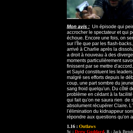
Mon avis :
Un épisode qui peine
accrocher le spectateur et qui p
échoue. Encore une fois, on ser
sur l'Île que par les flash-back
arrivé à Charlie après la dissol
a droit à nouveau à des diverge
moments particulièrement sav
finissent par se mettre d'accor
et Sayid constituent les leader
malgré ses efforts depuis le déb
coup, une part sombre du jeune
sang froid quelqu'un. Du côté de
problème en cédant à la facilité
qui fait qu'on ne saura rien de 
absolument récupérer Claire. L
l'élimination du kidnappeur so
répondre aux questions qu'on 
1.16 :
Outlaws
Sc :
Drew Goddard
. R : Jack Bend