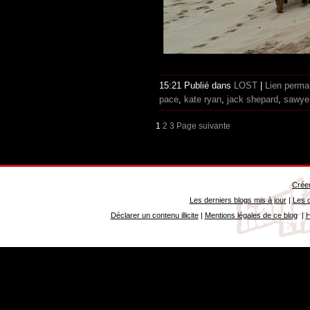
15:21 Publié dans
LOST
|
Lien perma
pace
,
kate ryan
,
jack shepard
,
sawye
1
2
3
Page suivante
Créer
Les derniers blogs mis à jour
|
Les d
Déclarer un contenu illicite
|
Mentions légales de ce blog
|
H