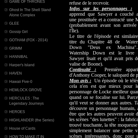
GAME OF THRONES
refuse de le recevoir.
Infos sur les personnages :
Ghost In The Shell Stand
apprend que Sawyer a couché 
Alone Complex
une prostituée et a contracté une
GLEE
(probablement avant son arrivée
l'Île).
Gossip Girl
Le titre de l'épisode est similair
GOTHAM (FOX - 2014)
titre du Chapitre 48 de Water
Down "Deus ex Machina"
GRIMM
Watership Down est le livre
HANNIBAL
Sawyer lisait et qu'il avait pris d
valise de Boone).
Harper's Island
Continuité :
Première apparit
HAVEN
d'Anthony Cooper, le salopard de 
Mon avis :
Un épisode où le télés
Hawaii Five-0
cela n'en est que mieux pour le
HEMLOCK GROVE
personnage de Locke meilleur quand
quand on se focalise sur lui. Parce 
HERCULES : The
qu'il veut se donner aux autres. T
Legendary Journeys
découvre un personnage humain, av
HEROES
être que les autres peuvent avoir 
les scènes "des lunettes" : la fabric
HIGHLANDER (the Series)
trouvé touchante, la tête moqueuse 
House of Cards
simplement balancer une petite va
scènes intéressantes, donc pour 
HOW TO MAKE IT IN