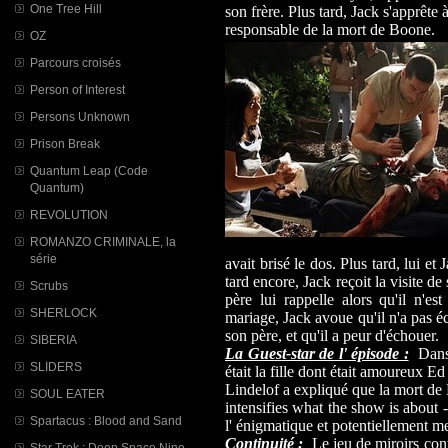
One Tree Hill
son frère. Plus tard, Jack s'apprête 
responsable de la mort de Boone.
OZ
Parcours croisés
Person of Interest
Persons Unknown
Prison Break
Quantum Leap (Code
Quantum)
REVOLUTION
ROMANZO CRIMINALE, la
série
avait brisé le dos. Plus tard, lui et
tard encore, Jack reçoit la visite de
Scrubs
père lui rappelle alors qu'il n'e
SHERLOCK
mariage, Jack avoue qu'il n'a pas éc
son père, et qu'il a peur d'échouer.
SIBERIA
La Guest-star de l' épisode :
Dans l
SLIDERS
était la fille dont était amoureux E
Lindelof a expliqué que la mort de 
SOUL EATER
intensifies what the show is about -
Spartacus : Blood and Sand
l' énigmatique et potentiellement 
Continuité :
Le jeu de miroirs cont
Star Trek : Deep Space Nine