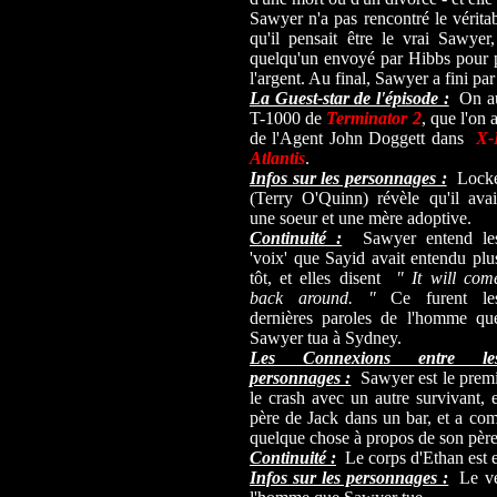
Sawyer n'a pas rencontré le véritab
qu'il pensait être le vrai Sawyer,
quelqu'un envoyé par Hibbs pour pr
l'argent. Au final, Sawyer a fini p
La Guest-star de l'épisode :
On aur
T-1000 de
Terminator 2
, que l'on 
de l'Agent John Doggett dans
X-
Atlantis
.
Infos sur les personnages :
Lock
(Terry O'Quinn) révèle qu'il avai
une soeur et une mère adoptive.
Continuité :
Sawyer entend le
'voix' que Sayid avait entendu plu
tôt, et elles disent
" It will com
back around. "
Ce furent le
dernières paroles de l'homme qu
Sawyer tua à Sydney.
Les Connexions entre le
personnages :
Sawyer est le premie
le crash avec un autre survivant, 
père de Jack dans un bar, et a comp
quelque chose à propos de son père
Continuité :
Le corps d'Ethan est e
Infos sur les personnages :
Le vér