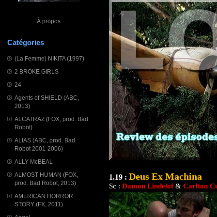
À propos
Catégories
(La Femme) NIKITA (1997)
2 BROKE GIRLS
24
Agents of SHIELD (ABC,
2013)
ALCATRAZ (FOX, prod. Bad
Robot)
ALIAS (ABC, prod. Bad
Robot 2001-2006)
ALLY McBEAL
Deus Ex Machina
ALMOST HUMAN (FOX,
1.19 :
prod. Bad Robot, 2013)
Sc :
Damon Lindelof
&
Carlton C
AMERICAN HORROR
STORY (FX, 2011)