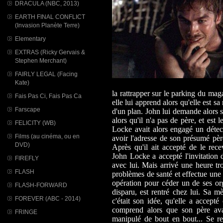
DRACULA (NBC, 2013)
EARTH FINAL CONFLICT
(Invasion Planète Terre)
Elementary
EXTRAS (Ricky Gervais &
Stephen Merchant)
FAIRLY LEGAL (Facing
Kate)
la rattrapper sur le parking du mag
Fais Pas Ci, Fais Pas Ca
elle lui apprend alors qu'elle est sa
Farscape
d'un plan. John lui demande alors s
alors qu'il n'a pas de père, et est 
FELICITY (WB)
Locke avait alors engagé un détecti
Films (au cinéma, ou en
avoir l'adresse de son présumé p
DVD)
Après qu'il ait accepté de le rec
John Locke a accepté l'invitation d
FIREFLY
avec lui. Mais arrivé une heure tr
FLASH
problèmes de santé et effectue une
opération pour céder un de ses or
FLASH-FORWARD
disparu, est rentré chez lui. Sa mè
FOREVER (ABC - 2014)
c'était son idée, qu'elle a accepté
comprend alors que son père ava
FRINGE
manipulé de bout en bout... Se r