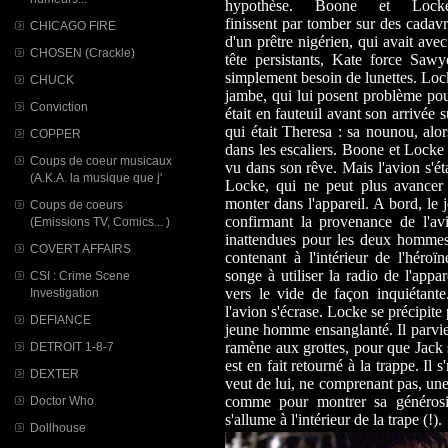
hypothèse. Boone et Lock
finissent par tomber sur des cadav
CHICAGO FIRE
d'un prêtre nigérien, qui avait ave
CHOSEN (Crackle)
tête persistants, Kate force Saw
simplement besoin de lunettes. Lock
CHUCK
jambe, qui lui posent problème pour
Conviction
était en fauteuil avant son arrivée s
qui était Theresa : sa nounou, alor
COPPER
dans les escaliers. Boone et Locke 
Coups de coeur musicaux
vu dans son rêve. Mais l'avion s'ét
(A.K.A. la musique que j'
Locke, qui ne peut plus avancer
monter dans l'appareil. A bord, l
Coups de coeurs
confirmant la provenance de l'av
(Emissions TV, Comics... )
inattendues pour les deux hommes 
COVERT AFFAIRS
contenant à l'intérieur de l'hér
songe à utiliser la radio de l'app
CSI : Crime Scene
vers le vide de façon inquiétante
Investigation
l'avion s'écrase. Locke se précipit
DEFIANCE
jeune homme ensanglanté. Il parvient 
ramène aux grottes, pour que Jack s
DETROIT 1-8-7
est en fait retourné à la trappe. Il
DEXTER
veut de lui, ne comprenant pas, une
comme pour montrer sa générosit
Doctor Who
s'allume à l'intérieur de la trape (!).
Dollhouse