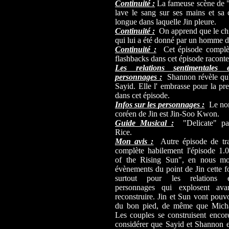
Continuité :
La fameuse scène de "
lave le sang sur ses mains et sa 
longue dans laquelle Jin pleure.
Continuité :
On apprend que le chie
qui lui a été donné par un homme do
Continuité :
Cet épisode complèt
flashbacks dans cet épisode raconten
Les relations sentimentales 
personnages :
Shannon révèle qu'
Sayid. Elle l' embrasse pour la pr
dans cet épisode.
Infos sur les personnages :
Le no
coréen de Jin est Jin-Soo Kwon.
Guide Musical :
"Delicate" pa
Rice.
Mon avis :
Autre épisode de tran
complète habilement l'épisode 1
of the Rising Sun", en nous mon
évènements du point de Jin cette fo
surtout pour les relations 
personnages qui explosent av
reconstruire. Jin et Sun vont pouvo
du bon pied, de même que Michae
Les couples se construisent encor
considérer que Sayid et Shannon 