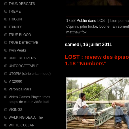
THUNDERCATS
TREME
TRIGUN
17:52 Publié dans
LOST
|
Lien perma
o'quinn
,
john locke
,
boone
,
ian somer
TRINITY
matthew fox
TRUE BLOOD
TRUE DETECTIVE
samedi, 16 juillet 2011
Twin Peaks
LOST : review des épisod
UNDERCOVERS
1.18 "Numbers"
UNFORGETTABLE
UTOPIA (série britannique)
V (2009)
Veronica Mars
Video Games Player : mes
coups de coeur vidéo-ludi
VIKINGS
WALKING DEAD, The
WHITE COLLAR