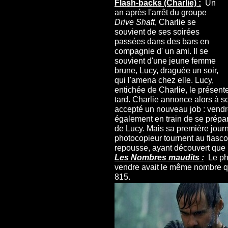
Flash-backs (Charlie) :
Un
an après l'arrêt du groupe
Drive Shaft
, Charlie se
souvient de ses soirées
passées dans des bars en
compagnie d' un ami. Il se
souvient d'une jeune femme
brune, Lucy, draguée un soir,
qui l'amena chez elle. Lucy,
entichée de Charlie, le présen
tard. Charlie annonce alors à s
accepté un nouveau job : vendre
également en train de se prépa
de Lucy. Mais sa première journ
photocopieur tournent au fiasco.
repousse, ayant découvert que l
Les Nombres maudits :
Le pho
vendre avait le même nombre qu
815.