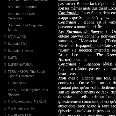
pas sauver Boone, Jack répond av
Star Trek : Enterprise
soit les mêmes mots que disait Loc
Continuité :
Jin et Sun parlent ens
Star Trek : The Next
a appris que Sun parle Anglais.
Generation
Continuité :
Boone est la 7èm
Star Trek : The Originale
personne à mourir sur l' Île.
Series
Les Surnoms de Sawyer :
O
entend Sawyer donner 2 nouveau
STAR WARS
surnoms, "Mamacita" ("Petit
Stargate SG-1
Mère", en Espagnol) pour Claire, e
"Kato" (le sidekick interprêté pa
Stargate Universe
Bruce Lee dans
The Gree
SUITS
Hornet
) pour Jin.
Continuité :
Shannon révèle 
SUPERNATURAL
Sayid sa relation passée avec so
TERMINATOR : The Sarah
beau-frère.
Connor Chronicles
Mon avis :
Encore une fois, les
ennuyeux... On se fiche un peu de
TERRA NOVA
d'autant plus qu'on voit difficilemen
The A-TEAM (L'Agence Tous
suit les atermoiements de Jack, da
Risques)
de visites-conseils au détour d'un 
grossièrement communiqué est qu'u
The Adventures of MERLIN
auxquelles Jack hésite à faire f
The Americans (FX)
épisodes centrés sur le personnage
l'Île, on se doute peut-être un p
The BLACK LIST