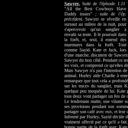
Sawyer.
Suite de l'épisode 1.11
"All the Best Cowboys Have
Daddy issues"
; suite de l’ép.
précédent
. Sawyer se réveille en
sursaut au milieu de la nuit, pour
s'apercevoir qu'un sanglier a
envahi sa tente. Il le poursuit dans
la forêt, et, seul, il entend des
murmures dans la forêt. Tout
comme Sayid. Kate et Jack, lors
d'une marche, discutent de Sawyer.
Sawyer du bon côté. Pendant ce tem
les voix, et comprend ce qu'elles dis
Mais Sawyer n'a pas l'intention de 
animal. Hurley aide Charlie à ente
remarquer que tout cela a profondé
sur les traces du sanglier, mais K
quelque peu moquée de lui. Kate 
tous deux vont partager un feu de c
Le lendemain matin, une vilaine su
ses provisions pendant son sommei
partager son café avec eux, et leur 
Informé par Hurley, Sayid décide de 
vraiment affecté par ce qu'il a fai
bonne partie de la forêt avec Kate,