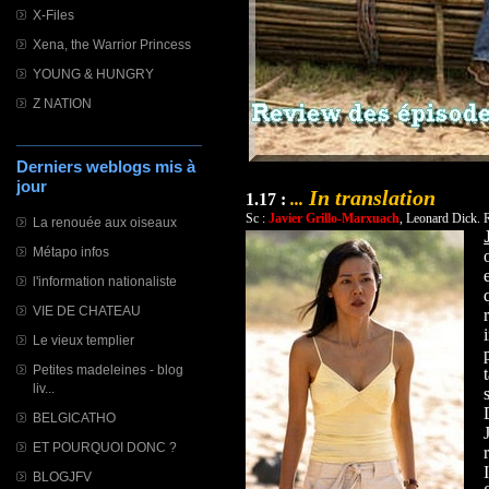
X-Files
Xena, the Warrior Princess
YOUNG & HUNGRY
Z NATION
Derniers weblogs mis à
jour
In translation
1.17 :
...
Sc :
Javier Grillo-Marxuach
, Leonard Dick. 
La renouée aux oiseaux
Métapo infos
l'information nationaliste
VIE DE CHATEAU
Le vieux templier
Petites madeleines - blog
liv...
BELGICATHO
ET POURQUOI DONC ?
BLOGJFV