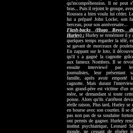
qu'incompréhension. Il ne peut 
bras... Puis il rejoint le groupe, a
Roussea a bien voulu lui céder. L
lui a préparé John Locke, son fam
berceau, pour son anniversaire...
Flash-backs (Hugo Reyes, di
Hurley) :
Hurley se remémore il y 
quelques temps regarder la télé, e
se gavant de morceaux de poulets
En zappant sur le loto, il découvr
qu'il s a gagné la cagnotte grâc
aux fameux Nombres. Il se revoi
ensuite interviewé par le
journalistes, leur présentant s
famille, après avoir emporté l
cagnotte. Mais durant l'interview
son grand-père est victime d'un m
mère, se demandant si toute cette 
poisse. Alors qu'ils s'arrêtent dev
réelle raison, Plus tard, Hurley se
en bourse avec son courtier. Il se 
pas non pas de sa soudaine fortu
ont permis de gagner. Hurley rend 
institut psychiatrique, Leonard
monde, ne cessant de répéter l