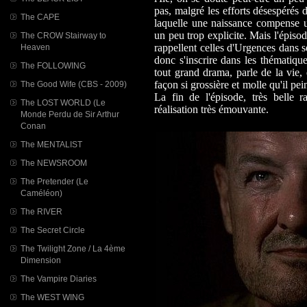
pas, malgré les efforts désespérés 
The CAPE
laquelle une naissance compense u
un peu trop explicite. Mais l'épis
The CROW Stairway to
rappellent celles d'Urgences dans s
Heaven
donc s'inscrire dans les thématiqu
The FOLLOWING
tout grand drama, parle de la vie, 
façon si grossière et molle qu'il pe
The Good Wife (CBS - 2009)
La fin de l'épisode, très belle 
The LOST WORLD (Le
réalisation très émouvante.
Monde Perdu de Sir Arthur
Conan
The MENTALIST
The NEWSROOM
The Pretender (Le
Caméléon)
The RIVER
The Secret Circle
The Twilight Zone / La 4ème
Dimension
The Vampire Diaries
The WEST WING