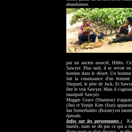
abandonner.
par un ancien associé, Hibbs. Cel
Sawyer. Plus tard, il se revoit en
homme dans le désert. Un homme qu
fait la conaissance d'un homme 
Shepard, le père de Jack. Et Sawye
être le vrai Sawyer. Mais il s'agiss
manipulé Sawyer.
Maggie Grace (Shannon) n'appara
(Jin) et Yunjin Kim (Sun) apparais
Ian Somerhalder (Boone) est mentio
épisode.
Infos sur les personnages :
Kate
mariée, mais ne dit pas ce qui a mi
d'une mort ou d'un divorce - et ell