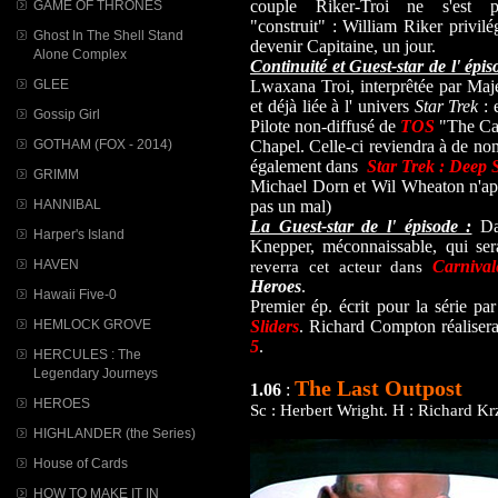
couple Riker-Troi ne s'est p
GAME OF THRONES
"construit" : William Riker privilé
Ghost In The Shell Stand
devenir Capitaine, un jour.
Alone Complex
Continuité et Guest-star de l' épis
GLEE
Lwaxana Troi, interprêtée par Maj
et déjà liée à l' univers
Star Trek
: 
Gossip Girl
Pilote non-diffusé de
TOS
"The Cage
GOTHAM (FOX - 2014)
Chapel. Celle-ci reviendra à de nom
également dans
Star Trek : Deep 
GRIMM
Michael Dorn et Wil Wheaton n'appa
HANNIBAL
pas un mal)
La Guest-star de l' épisode :
Dan
Harper's Island
Knepper, méconnaissable, qui se
HAVEN
Carnival
reverra cet acteur dans
Heroes
.
Hawaii Five-0
Premier ép. écrit pour la série p
HEMLOCK GROVE
Sliders
. Richard Compton réaliser
5
.
HERCULES : The
Legendary Journeys
The Last Outpost
1.06
:
HEROES
Sc : Herbert Wright. H : Richard Kr
HIGHLANDER (the Series)
House of Cards
HOW TO MAKE IT IN