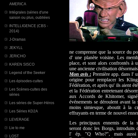
AMERICA
Intégrales (séries d'une
saison ou plus, oubliées
INTELLIGENCE (CBS -
2014)
J-Dramas
JEKYLL
ne comprenne que la source du po
JERICHO
d' une planète voisine. Les memb
place, et sont alors confrontés à u
KAREN SISCO
une ancienne civilisation désormais 
Legend of the Seeker
Mon avis :
Première app. dans l' u
origine pour remplacer les Kling
Les épisodes-cultes
Fédération, et après qu' ils aient é
Les Scènes-cultes des
et la Fédération entretenant désorm
séries
aux Accords de Khitomer, sign
événements se déroulent avant la sé
Les séries de Super-Héros
moins simiesque, aboutit à la c
Les Séries KD2A
effrayants en terme de nouvel enne
LEVERAGE
Les principaux ennemis de la s
Lie to me
seront donc les Borgs, introduits 
l' ép. "Q Who?", mais aussi
LOST