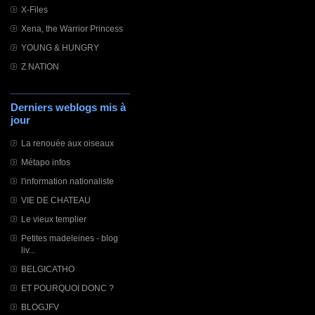
X-Files
Xena, the Warrior Princess
YOUNG & HUNGRY
Z NATION
Derniers weblogs mis à
jour
La renouée aux oiseaux
Métapo infos
l'information nationaliste
VIE DE CHATEAU
Le vieux templier
Petites madeleines - blog
liv...
BELGICATHO
ET POURQUOI DONC ?
BLOGJFV