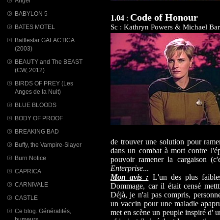
Angel
BABYLON 5
Code of Honour
1.04
:
Sc : Kathryn Powers & Michael Bar
BATES MOTEL
Battlestar GALACTICA
(2003)
BEAUTY and The BEAST
(CW, 2012)
BIRDS OF PREY (Les
Anges de la Nuit)
BLUE BLOODS
BODY OF PROOF
BREAKING BAD
de trouver une solution pour ramen
Buffy, the Vampire-Slayer
dans un combat à mort contre l'ép
Burn Notice
pouvoir ramener la cargaison (c'
Enterprise
...
CAPRICA
Mon avis :
L'un des plus faibles
CARNIVALE
Dommage, car il était censé mettt
Déjà, je n'ai pas compris, person
CASTLE
un vaccin pour une maladie apaprue
Ce blog. Généralités,
met en scène un peuple inspiré d' u
humeurs...