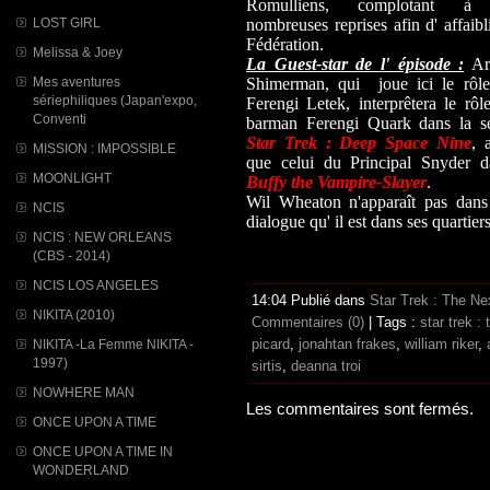
Romulliens, complotant à
LOST GIRL
nombreuses reprises afin d' affaibli
Fédération.
Melissa & Joey
La Guest-star de l' épisode :
Ar
Mes aventures
Shimerman, qui joue ici le rôl
sériephiliques (Japan'expo,
Ferengi Letek, interprêtera le rôl
Conventi
barman Ferengi Quark dans la s
Star Trek : Deep Space Nine
, 
MISSION : IMPOSSIBLE
que celui du Principal Snyder 
MOONLIGHT
Buffy the Vampire-Slayer
.
Wil Wheaton n'apparaît pas dans
NCIS
dialogue qu' il est dans ses quartiers
NCIS : NEW ORLEANS
(CBS - 2014)
NCIS LOS ANGELES
14:04 Publié dans
Star Trek : The Ne
NIKITA (2010)
Commentaires (0)
| Tags :
star trek :
picard
,
jonahtan frakes
,
william riker
,
NIKITA -La Femme NIKITA -
1997)
sirtis
,
deanna troi
NOWHERE MAN
Les commentaires sont fermés.
ONCE UPON A TIME
ONCE UPON A TIME IN
WONDERLAND