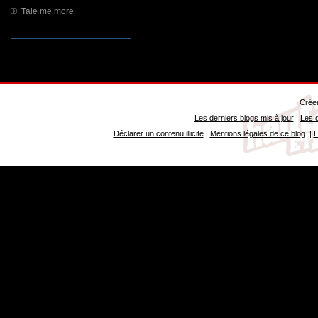
Tale me more
Créer
Les derniers blogs mis à jour
|
Les d
Déclarer un contenu illicite
|
Mentions légales de ce blog
|
H