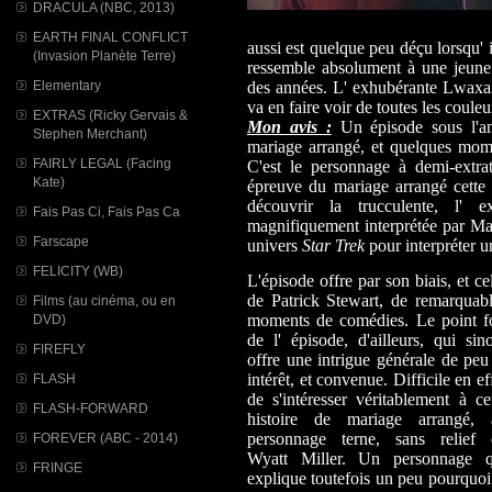
DRACULA (NBC, 2013)
EARTH FINAL CONFLICT
aussi est quelque peu déçu lorsqu'
(Invasion Planète Terre)
ressemble absolument à une jeune
Elementary
des années. L' exhubérante Lwaxana
va en faire voir de toutes les coule
EXTRAS (Ricky Gervais &
Mon avis :
Un épisode sous l'an
Stephen Merchant)
mariage arrangé, et quelques mome
FAIRLY LEGAL (Facing
C'est le personnage à demi-extra
Kate)
épreuve du mariage arrangé cette f
découvrir la trucculente, l' 
Fais Pas Ci, Fais Pas Ca
magnifiquement interprétée par Maj
Farscape
univers
Star Trek
pour interpréter 
FELICITY (WB)
L'épisode offre par son biais, et ce
de Patrick Stewart, de remarquab
Films (au cinéma, ou en
moments de comédies. Le point fo
DVD)
de l' épisode, d'ailleurs, qui sin
FIREFLY
offre une intrigue générale de peu
intérêt, et convenue. Difficile en ef
FLASH
de s'intéresser véritablement à ce
FLASH-FORWARD
histoire de mariage arrangé, 
personnage terne, sans relief 
FOREVER (ABC - 2014)
Wyatt Miller. Un personnage q
FRINGE
explique toutefois un peu pourquoi