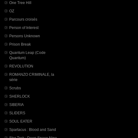
One Tree Hill
OZ
Parcours croisés
Person of Interest
Persons Unknown
Prison Break
Quantum Leap (Code
Quantum)
REVOLUTION
ROMANZO CRIMINALE, la
série
Scrubs
SHERLOCK
SIBERIA
SLIDERS
SOUL EATER
Spartacus : Blood and Sand
Star Trek : Deep Space Nine