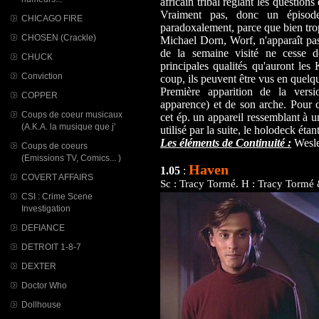
africain tribal réglant les questio
Vraiment pas, donc un épisode
CHICAGO FIRE
paradoxalement, parce que bien tro
CHOSEN (Crackle)
Michael Dorn, Worf, n'apparaît pas
de la semaine visité ne cesse d
CHUCK
principales qualités qu'auront les
Conviction
coup, ils peuvent être vus en quel
Première apparition de la versi
COPPER
apparence) et de son arche. Pour 
Coups de coeur musicaux
cet ép. un appareil ressemblant à u
(A.K.A. la musique que j'
utilisé par la suite, le holodeck é
Les éléments de Continuité :
Wesley
Coups de coeurs
(Emissions TV, Comics... )
Haven
1.05
:
COVERT AFFAIRS
Sc : Tracy Tormé. H : Tracy Tormé
CSI : Crime Scene
Investigation
DEFIANCE
DETROIT 1-8-7
DEXTER
Doctor Who
Dollhouse