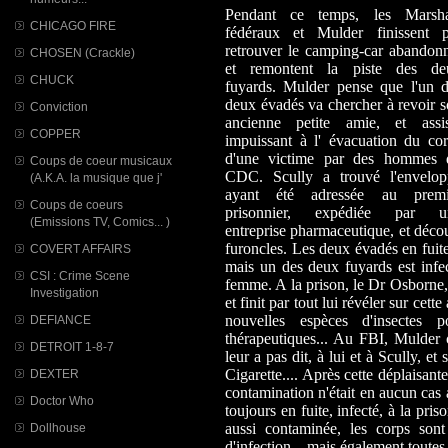
Pendant ce temps, les Marsha
CHICAGO FIRE
fédéraux et Mulder finissent p
retrouver le camping-car abandon
CHOSEN (Crackle)
et remontent la piste des de
CHUCK
fuyards. Mulder pense que l'un d
deux évadés va chercher à revoir 
Conviction
ancienne petite amie, et assis
COPPER
impuissant à l' évacuation du co
d'une victime par des hommes 
Coups de coeur musicaux
CDC. Scully a trouvé l'envelop
(A.K.A. la musique que j'
ayant été adressée au premi
Coups de coeurs
prisonnier, expédiée par u
(Emissions TV, Comics... )
entreprise pharmaceutique, et décou
furoncles. Les deux évadés en fuite
COVERT AFFAIRS
mais un des deux fuyards est infect
CSI : Crime Scene
femme. A la prison, le Dr Osborne, 
Investigation
et finit par tout lui révéler sur cet
nouvelles espèces d'insectes
DEFIANCE
thérapeutiques... Au FBI, Mulder 
DETROIT 1-8-7
leur a pas dit, à lui et à Scully, 
Cigarette.... Après cette déplaisan
DEXTER
contamination n'était en aucun cas 
Doctor Who
toujours en fuite, infecté, à la priso
aussi contaminée, les corps sont 
Dollhouse
d'infection... mais également toutes 