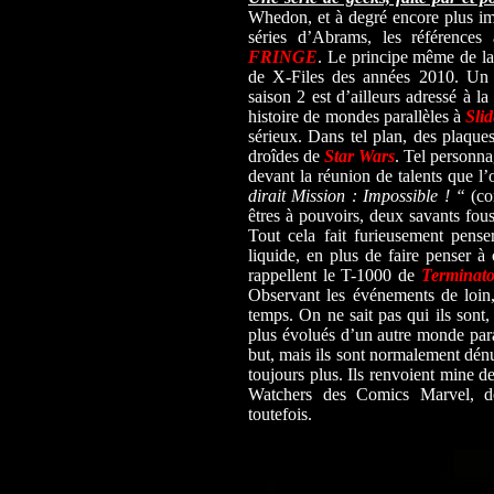
Whedon, et à degré encore plus i
séries d’Abrams, les références
FRINGE
. Le principe même de la 
de X-Files des années 2010. Un c
saison 2 est d’ailleurs adressé à la
histoire de mondes parallèles à
Slid
sérieux. Dans tel plan, des plaque
droîdes de
Star Wars
. Tel personn
devant la réunion de talents que l’
dirait Mission : Impossible ! “
(co
êtres à pouvoirs, deux savants fou
Tout cela fait furieusement pens
liquide, en plus de faire penser à
rappellent le T-1000 de
Terminato
Observant les événements de loin, 
temps. On ne sait pas qui ils sont, 
plus évolués d’un autre monde paral
but, mais ils sont normalement dénu
toujours plus. Ils renvoient mine 
Watchers des Comics Marvel, de
toutefois.