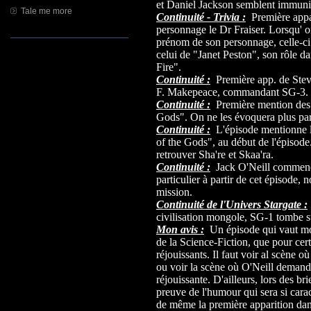
et Daniel Jackson semblent immunisé
Tale me more
Continuité - Trivia :
Première appar
personnage le Dr Fraiser. Lorsqu' o
prénom de son personnage, celle-ci 
celui de "Janet Peston", son rôle d
Fire".
Continuité :
Première app. de Steve
F. Makepeace, commandant SG-3.
Continuité :
Première mention des a
Gods". On ne les évoquera plus par 
Continuité :
L'épisode mentionne l
of the Gods", au début de l'épisode
retrouver Sha're et Skaa'ra.
Continuité :
Jack O'Neill commence
particulier à partir de cet épisode,
mission.
Continuité de l'Univers Stargate :
civilisation mongole, SG-1 tombe s
Mon avis :
Un épisode qui vaut moi
de la Science-Fiction, que pour cert
réjouissants. Il faut voir al scène o
ou voir la scène où O'Neill demande à
réjouissante. D'ailleurs, lors des b
preuve de l'humour qui sera si cara
de même la première apparition dans