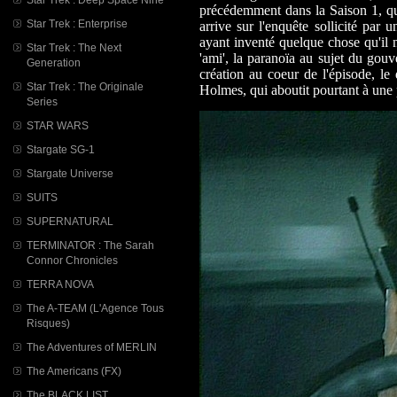
précédemment dans la Saison 1, qu'
Star Trek : Enterprise
arrive sur l'enquête sollicité par 
ayant inventé quelque chose qu'il n
Star Trek : The Next
'ami', la paranoïa au sujet du gouv
Generation
création au coeur de l'épisode, le
Star Trek : The Originale
Holmes, qui aboutit pourtant à une
Series
STAR WARS
Stargate SG-1
Stargate Universe
SUITS
SUPERNATURAL
TERMINATOR : The Sarah
Connor Chronicles
TERRA NOVA
The A-TEAM (L'Agence Tous
Risques)
The Adventures of MERLIN
The Americans (FX)
The BLACK LIST