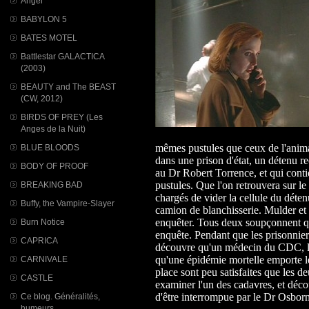
Angel
BABYLON 5
BATES MOTEL
Battlestar GALACTICA
(2003)
BEAUTY and The BEAST
(CW, 2012)
BIRDS OF PREY (Les
Anges de la Nuit)
mêmes pustules que ceux de l'anima
BLUE BLOODS
dans une prison d'état, un détenu r
BODY OF PROOF
au Dr Robert Torrence, et qui cont
pustules. Que l'on retrouvera sur l
BREAKING BAD
chargés de vider la cellule du déten
Buffy, the Vampire-Slayer
camion de blanchisserie. Mulder et 
enquêter. Tous deux soupçonnent qu' 
Burn Notice
enquête. Pendant que les prisonnie
CAPRICA
découvre qu'un médecin du CDC, le
qu'une épidémie mortelle emporte l
CARNIVALE
place sont peu satisfaites que les de
CASTLE
examiner l'un des cadavres, et déco
d'être interrompue par le Dr Osborne
Ce blog. Généralités,
humeurs...