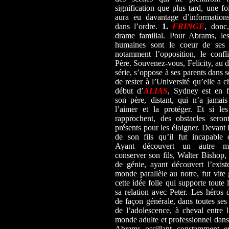
signification que plus tard, une fo
aura eu davantage d’informations
dans l’ordre.
1.
FRINGE
, donc
drame familial. Pour Abrams, les
humaines sont le coeur de ses s
notamment l’opposition, le confl
Père. Souvenez-vous, Felicity, au d
série, s’oppose à ses parents dans s
de rester à l’Université qu’elle a c
début d’
ALIAS
, Sydney est en f
son père, distant, qui n’a jamai
l’aimer et la protéger. Et si le
rapprochent, des obstacles seron
présents pour les éloigner. Devant 
de son fils qu’il fut incapable 
Ayant découvert un autre 
conserver son fils, Walter Bishop,
de génie, ayant découvert l’exis
monde parallèle au notre, fut vite
cette idée folle qui supporte toute l
sa relation avec Peter. Les héros
de façon générale, dans toutes ses 
de l’adolescence, à cheval entre l
monde adulte et professionnel dans
Abrams oscillant constamment en