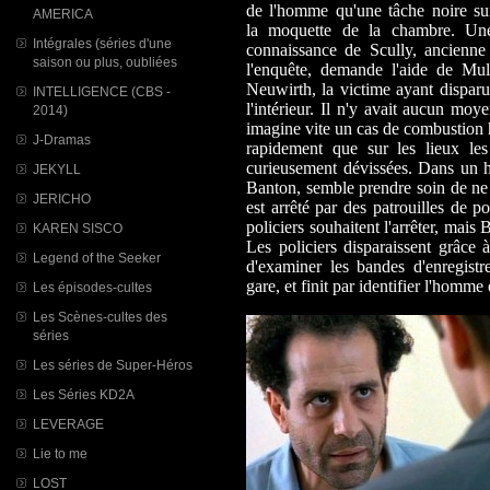
de l'homme qu'une tâche noire su
AMERICA
la moquette de la chambre. Un
Intégrales (séries d'une
connaissance de Scully, ancienne 
saison ou plus, oubliées
l'enquête, demande l'aide de Mul
Neuwirth, la victime ayant dispar
INTELLIGENCE (CBS -
l'intérieur. Il n'y avait aucun moy
2014)
imagine vite un cas de combustion
J-Dramas
rapidement que sur les lieux les
curieusement dévissées. Dans un h
JEKYLL
Banton, semble prendre soin de ne p
JERICHO
est arrêté par des patrouilles de p
policiers souhaitent l'arrêter, mais
KAREN SISCO
Les policiers disparaissent grâce à
Legend of the Seeker
d'examiner les bandes d'enregist
gare, et finit par identifier l'homme 
Les épisodes-cultes
Les Scènes-cultes des
séries
Les séries de Super-Héros
Les Séries KD2A
LEVERAGE
Lie to me
LOST