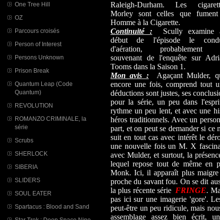
Raleigh-Durham. Les cigarett
One Tree Hill
Morley sont celles que fument 
OZ
Homme à la Cigarette.
Continuité :
Scully examine 
Parcours croisés
début de l'épisode le condu
Person of Interest
d'aération, probablement 
souvenant de l'enquête sur Adri
Persons Unknown
Tooms dans la Saison 1.
Prison Break
Mon avis :
Agaçant Mulder, qu
encore une fois, comprend tout u
Quantum Leap (Code
Quantum)
déductions sont justes, ses conclus
pour la série, un peu dans l'espr
REVOLUTION
rythme un peu lent, et avec une hi
ROMANZO CRIMINALE, la
héros traditionnels. Avec un pers
série
part, et on peut se demander si ce n'
suit en tout cas avec intérêt le dé
Scrubs
une nouvelle fois un M. X fascinan
SHERLOCK
avec Mulder, et surtout, la présen
lequel repose tout de même en par
SIBERIA
Monk. Ici, il apparaît plus maigre
SLIDERS
proche du savant fou. On se dit aus
la plus récente série
FRINGE
. Ma
SOUL EATER
pas ici sur une imagerie 'gore'. L
Spartacus : Blood and Sand
peut-être un peu ridicule, mais nou
assemblage assez bien écrit, u
Star Trek : Deep Space Nine