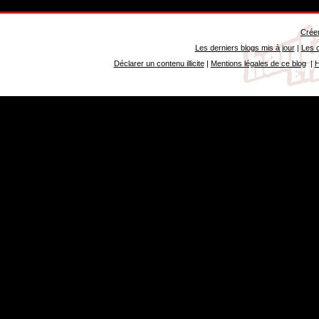
Créer
Les derniers blogs mis à jour
|
Les d
Déclarer un contenu illicite
|
Mentions légales de ce blog
|
H