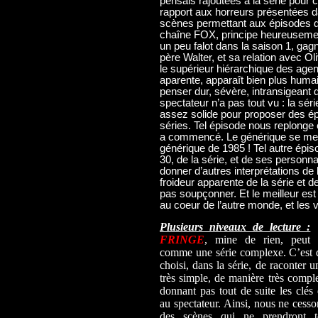
pensais rajoutées à la série pour c
rapport aux horreurs présentées d
scènes permettant aux épisodes d
chaîne FOX, principe heureusemen
un peu falot dans la saison 1, ga
père Walter, et sa relation avec Oli
le supérieur hiérarchique des agen
aparente, apparaît bien plus humai
penser dur, sévère, intransigeant 
spectateur n’a pas tout vu : la sér
assez solide pour proposer des é
séries. Tel épisode nous replonge e
a commencé. Le générique se met 
générique de 1985 ! Tel autre épi
30, de la série, et de ses personn
donner d’autres interprétations de le
froideur apparente de la série et 
pas soupçonner. Et le meilleur est
au coeur de l’autre monde, et les
Plusieurs niveaux de lecture :
L
FRINGE
, mine de rien, peut a
comme une série complexe. C’est 
choisi, dans la série, de raconter u
très simple, de manière très compl
donnant pas tout de suite les clés 
au spectateur. Ainsi, nous ne cesso
des scènes qui ne prendront t