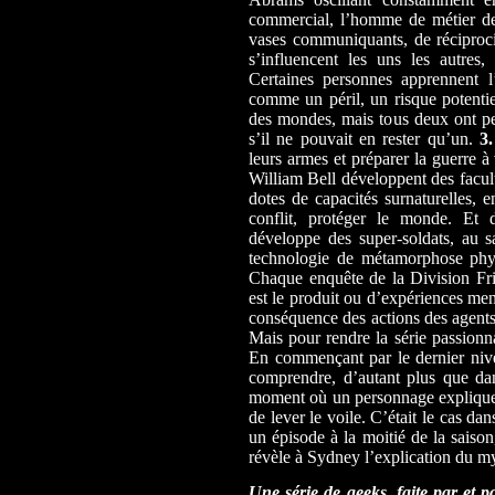
commercial, l’homme de métier de
vases communiquants, de réciproci
s’influencent les uns les autres
Certaines personnes apprennent l’
comme un péril, un risque potentie
des mondes, mais tous deux ont pe
s’il ne pouvait en rester qu’un.
3.
leurs armes et préparer la guerre 
William Bell développent des facult
dotes de capacités surnaturelles, e
conflit, protéger le monde. Et 
développe des super-soldats, au sa
technologie de métamorphose phys
Chaque enquête de la Division Fri
est le produit ou d’expériences men
conséquence des actions des agents 
Mais pour rendre la série passionna
En commençant par le dernier niveau
comprendre, d’autant plus que dan
moment où un personnage explique, 
de lever le voile. C’était le cas dan
un épisode à la moitié de la saison
révèle à Sydney l’explication du my
Une série de geeks, faite par et p