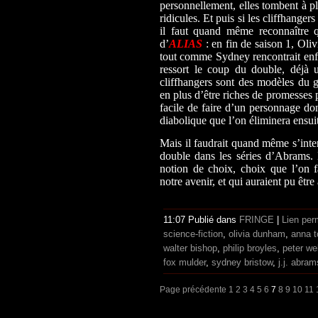
personnellement, elles tombent à pla
ridicules. Et puis si les cliffhangers
il faut quand même reconnaître qu
d’
ALIAS
: en fin de saison 1, Oli
tout comme Sydney rencontrait en
ressort le coup du double, déjà 
cliffhangers sont des modèles du g
en plus d’être riches de promesses p
facile de faire d’un personnage don
diabolique que l’on éliminera ensui
Mais il faudrait quand même s’inte
double dans les séries d’Abrams. E
notion de choix, choix que l’on f
notre avenir, et qui auraient pu être
11:07 Publié dans
FRINGE
|
Lien per
science-fiction
,
olivia dunham
,
anna t
walter bishop
,
philip broyles
,
peter wel
fox mulder
,
sydney bristow
,
j.j. abram
Page précédente
1
2
3
4
5
6
7
8
9
10
11