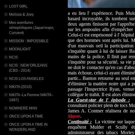
LOST GIRL
a eu lieu l' expérience. Puis Mul
Melissa & Joey
hasard incroyable, ils tombent sur
Mes aventures
deux agents finissent par l'appréhe
sériephiliques (Japan'expo,
sur les ampoules afin d'empêcher l
Conventi
Celui-ci est emprisonné à l' hôpita
que des hommes sont après lui. Mai
MISSION : IMPOSSIBLE
d'un mauvais oeil la participatio
MOONLIGHT
s'inquiète quant à lui de laisser B
mains de la police. Il finit par re
NCIS
s'inquiète pour sa sécurité, sa vie
NCIS : NEW ORLEANS
ne doit le contacter qu'en cas d'ab
(CBS - 2014)
mais échoue, celui-ci ayant éliminé
partir... Banton retourne au seul en
NCIS LOS ANGELES
d'éliminer la matière noire qui a p
NIKITA (2010)
passage l'Inspectrice Ryan, venue
collègue le trahit. Il est alors élimin
NIKITA -La Femme NIKITA -
La Guest-star de l' épisode :
To
1997)
consultant policier plein de tocs 
NOWHERE MAN
James A. Contner réalisera de 
Slayer
.
ONCE UPON A TIME
Continuité :
La victime sur laque
ONCE UPON A TIME IN
enquêtent Mulder et Scully éta
WONDERLAND
administrateur des tabacs Morley