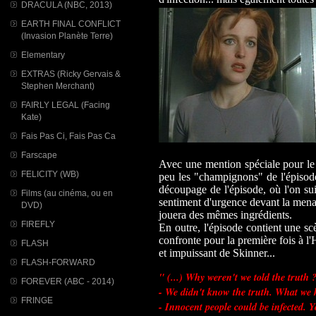
DRACULA (NBC, 2013)
EARTH FINAL CONFLICT
(Invasion Planète Terre)
Elementary
EXTRAS (Ricky Gervais &
Stephen Merchant)
FAIRLY LEGAL (Facing
Kate)
Fais Pas Ci, Fais Pas Ca
Farscape
Avec une mention spéciale pour le 
FELICITY (WB)
peu les "champignons" de l'épisod
découpage de l'épisode, où l'on su
Films (au cinéma, ou en
sentiment d'urgence devant la mena
DVD)
jouera des mêmes ingrédients.
FIREFLY
En outre, l'épisode contient une sc
confronte pour la première fois à l
FLASH
et impuissant de Skinner...
FLASH-FORWARD
" (...) Why weren't we told the truth 
FOREVER (ABC - 2014)
- We didn't know the truth. What we
FRINGE
- Innocent people could be infected. 