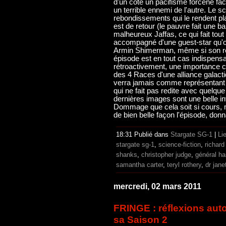
d'un côté un pacifisme forcené face
un terrible ennemi de l'autre. Le 
rebondissements qui le rendent pla
est de retour (le pauvre fait une
malheureux Jaffas, ce qui fait tou
accompagné d'une guest-star qu'on 
Armin Shimerman, même si son rôl
épisode est en tout cas indispensa
rétroactivement, une importance co
des 4 Races d'une alliance galac
verra jamais comme représentant qu
qui ne fait pas redite avec quelque
dernières images sont une belle inv
Dommage que cela soit si cours
de bien belle façon l'épisode, donn
18:31 Publié dans
Stargate SG-1
|
Li
stargate sg-1
,
science-fiction
,
richar
shanks
,
christopher judge
,
général 
samantha carter
,
teryl rothery
,
dr janet
mercredi, 02 mars 2011
FRINGE : réflexions autou
sa Saison 2