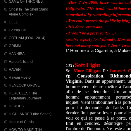
- How ? In 1988, there was an out
GAME OF THRONES
California. THe truth would have ca
Ghost In The Shell Stand
controlled it by controlling informati
Alone Complex
- You can't protect the public by lying
GLEE
- It's done every day.
Gossip Girl
- I won't be a party to it. (...)
GOTHAM (FOX - 2014)
-You're a party to it already. How m
here not doing your job ? Ten ? Twen
GRIMM
L' Homme à la Cigarette, à Mulder
HANNIBAL
Harper's Island
Soft Light
2.23 :
HAVEN
Sc :
Vince Gilligan
. R :
James A. C
ép. Conspiration.
Richmond
Hawaii Five-0
Virginie.
Dans un appartement, u
HEMLOCK GROVE
homme vient de se mettre à l'ais
afin de se détendre. Un autr
HERCULES : The
homme apparemment perturbé
Legendary Journeys
inquiet, vient tambouriner à la port
HEROES
pour lui demander de l'aide. C
dernier finit par se lever pour alle
HIGHLANDER (the Series)
voir ce qui se passe à sa porte, e
House of Cards
finit en cendres, désintégré pa
l'ombre de l'inconnu. Ne reste alor
HOW TO MAKE IT IN