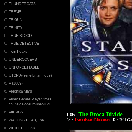
THUNDERCATS
TREME
TRIGUN
TRINITY
TRUE BLOOD
TRUE DETECTIVE
Twin Peaks
UNDERCOVERS
UNFORGETTABLE
UTOPIA (série britannique)
V (2009)
Veronica Mars
Video Games Player : mes
coups de coeur vidéo-ludi
VIKINGS
The Broca Divide
1.05 :
Sc :
Jonathan Glassner
. R : Bill G
WALKING DEAD, The
WHITE COLLAR