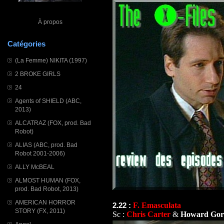
À propos
Catégories
(La Femme) NIKITA (1997)
2 BROKE GIRLS
24
Agents of SHIELD (ABC,
2013)
ALCATRAZ (FOX, prod. Bad
Robot)
ALIAS (ABC, prod. Bad
Robot 2001-2006)
ALLY McBEAL
ALMOST HUMAN (FOX,
prod. Bad Robot, 2013)
AMERICAN HORROR
F. Emasculata
2.22 :
STORY (FX, 2011)
Sc :
Chris Carter
&
Howard Gor