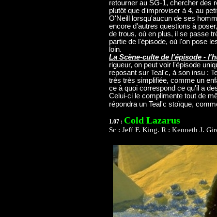
retourner au SG-1, chercher des re
plutôt que d'improviser à 4, au pe
O'Neill lorsqu'aucun de ses hommes
encore d'autres questions à poser
de trous, où en plus, il se passe 
partie de l'épisode, où l'on pose l
loin.
La Scène-culte de l'épisode - l'h
rigueur, on peut voir l'épisode un
reposant sur Teal'c, à son insu : T
très très simplifiée, comme un enf
ce à quoi correspond ce qu'il a des
Celui-ci le complimente tout de 
répondra un Teal'c stoïque, comm
Cold Lazarus
1.07 :
Sc : Jeff F. King. R : Kenneth J. Giro