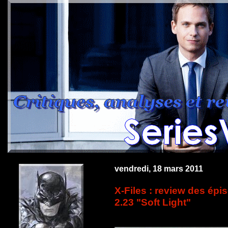
vendredi, 18 mars 2011
X-Files : review des épi
2.23 "Soft Light"