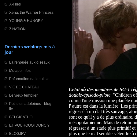
X-Files
Xena, the Warrior Princess
YOUNG & HUNGRY
Z NATION
Derniers weblogs mis à
jour
La renouée aux oiseaux
Métapo infos
l'information nationaliste
VIE DE CHATEAU
Celui où des membres de SG-1 rég
double-épisode-pilote
"Children o
Le vieux templier
cours d'une mission une planète don
Petites madeleines - blog
l' autre est dans la lumière. Les pri
liv...
régressé à un état très sauvage, alo
sont ce qu'il y a de plus ordinaire, 
BELGICATHO
mésopotamienne. Mais de retour au
ET POURQUOI DONC ?
régresser à un stade plus primitif 
plus que le mal semble s'étendre à d
BLOGJFV