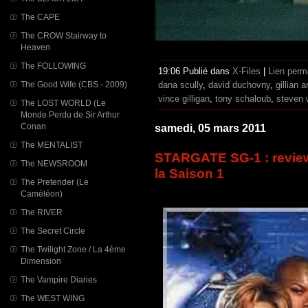
The CAPE
The CROW Stairway to
Heaven
The FOLLOWING
19:06 Publié dans
X-Files
|
Lien perm
The Good Wife (CBS - 2009)
dana scully
,
david duchovny
,
gillian 
vince gilligan
,
tony schaloub
,
steven 
The LOST WORLD (Le
Monde Perdu de Sir Arthur
Conan
samedi, 05 mars 2011
The MENTALIST
STARGATE SG-1 : review
The NEWSROOM
la Saison 1
The Pretender (Le
Caméléon)
The RIVER
The Secret Circle
The Twilight Zone / La 4ème
Dimension
The Vampire Diaries
The WEST WING