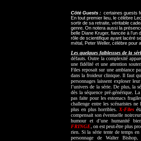
Côté Guests :
certaines guests fo
En tout premier lieu, le célèbre 
sortir de sa retraite, véritable cad
genre. On notera aussi la présen
belle Diane Kruger, fiancée à l’un
rôle de scientifique ayant lacéré se
métal, Peter Weller, célèbre pou
Les quelques faiblessses de la séri
défauts. Outre la complexité appar
une fidélité et une attention souten
Files reposait sur une ambiance par
dans la froideur clinique. Il faut
personnages laissent exploser leu
l’univers de la série. De plus, la s
dès la séquence pré-générique. La 
pas faite pour les estomacs fragil
challenge entre les scénaristes ne
plus en plus horribles.
X-Files
éta
compensait son éventuelle noirceur
humour et d’une humanité bienve
FRINGE
, on est peut-être plus p
rien. Si la série tente de temps e
personnage de Walter Bishop, v