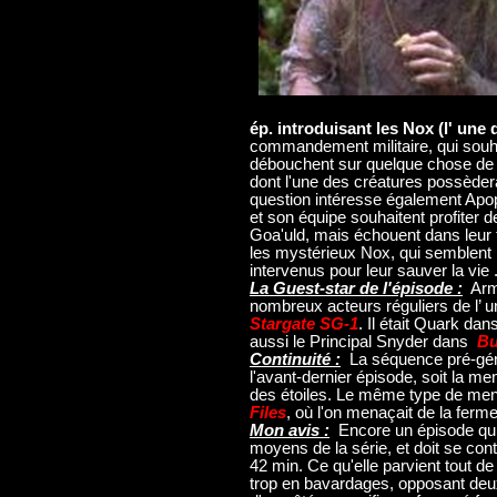
ép. introduisant les Nox (l' une
commandement militaire, qui sou
débouchent sur quelque chose de 
dont l'une des créatures possèderait
question intéresse également Apop
et son équipe souhaitent profiter 
Goa'uld, mais échouent dans leur te
les mystérieux Nox, qui semblent 
intervenus pour leur sauver la vie .
La Guest-star de l'épisode :
Armi
nombreux acteurs réguliers de l’ u
Stargate SG-1
. Il était Quark dan
aussi le Principal Snyder dans
Bu
Continuité :
La séquence pré-gén
l'avant-dernier épisode, soit la me
des étoiles. Le même type de mena
Files
, où l'on menaçait de la ferm
Mon avis :
Encore un épisode qui
moyens de la série, et doit se con
42 min. Ce qu'elle parvient tout d
trop en bavardages, opposant deux